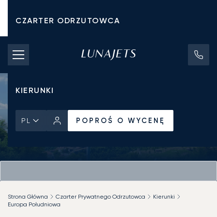
CZARTER ODRZUTOWCA
KOSZTY CZARTERU
PRYWATNE ODRZUTOWCE
KIERUNKI
POPROŚ O WYCENĘ
PL
Strona Główna
Czarter Prywatnego Odrzutowca
Kierunki
Europa Południowa