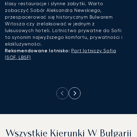
klasy restauracje i słynne zabytki. Warto
z
zobaczyć Sobór Aleksandra Newskiego,
ek
przespacerować się historycznym Bulwarem
Z
Witosza czy zrelaksować w jednym z
P
luksusowych hoteli. Lotnictwo prywatne do Sofii
o
to synonim najwyższego komfortu, prywatności i
n
ekskluzywności.
p
Rekomendowane lotnisko:
Port lotniczy Sofia
w
(SOF, LBSF)
p
k
R
(
Wszystkie Kierunki W Bułgarii