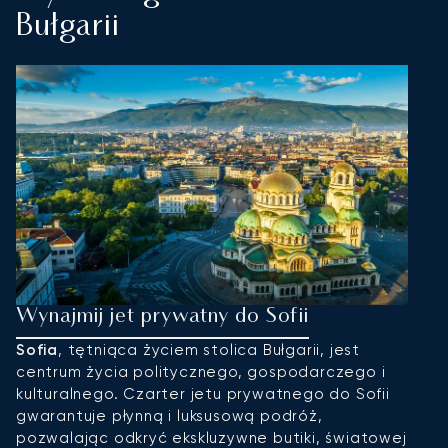
Bułgarii
Wynajmij jet prywatny do Sofii
W
Sofia
, tętniąca życiem stolica Bułgarii, jest
W
centrum życia politycznego, gospodarczego i
M
kulturalnego. Czarter jetu prywatnego do Sofii
l
gwarantuje płynną i luksusową podróż,
n
pozwalając odkryć ekskluzywne butiki, światowej
W