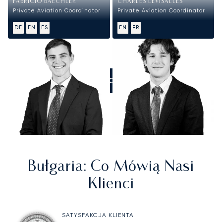
FABRICIO BAECHLER
CHARLES LEVISALLES
Private Aviation Coordinator
Private Aviation Coordinator
DE
EN
ES
EN
FR
ZADZWOŃCIE DO NAS
Bułgaria
: Co Mówią Nasi
Klienci
SATYSFAKCJA KLIENTA