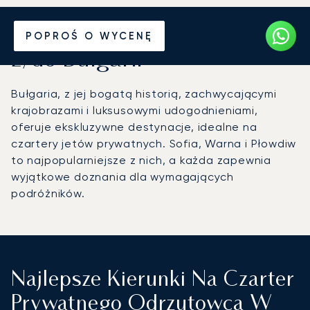
Wynajmij jet prywatny
POPROŚ O WYCENĘ
z/do Bułgarii
Bułgaria, z jej bogatą historią, zachwycającymi
krajobrazami i luksusowymi udogodnieniami,
oferuje ekskluzywne destynacje, idealne na
czartery jetów prywatnych. Sofia, Warna i Płowdiw
to najpopularniejsze z nich, a każda zapewnia
wyjątkowe doznania dla wymagających
podróżników.
Najlepsze Kierunki Na Czarter
Prywatnego Odrzutowca W