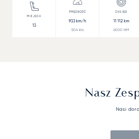
933
km/h
11 112
km
13
504
kts
6000
NM
Nasz Zesp
Nasi dor