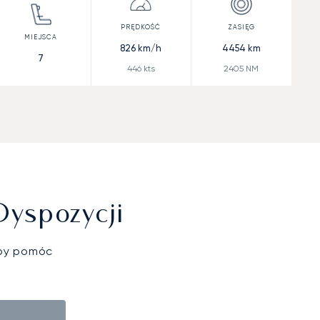
826
km/h
4454
km
7
446
kts
2405
NM
Dyspozycji
aby pomóc