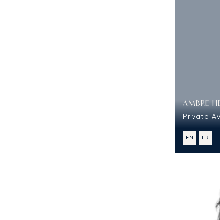
AMBRE H
Private Av
EN
FR