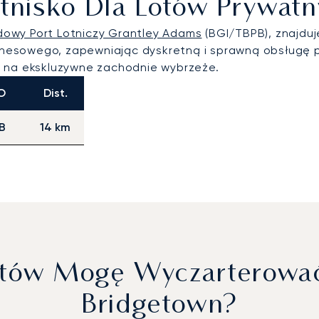
Lotnisko Dla Lotów Prywa
owy Port Lotniczy Grantley Adams
(BGI/TBPB), znajduj
biznesowego, zapewniając dyskretną i sprawną obsługę
i na ekskluzywne zachodnie wybrzeże.
O
Dist.
B
14 km
otów Mogę Wyczarterować
Bridgetown?