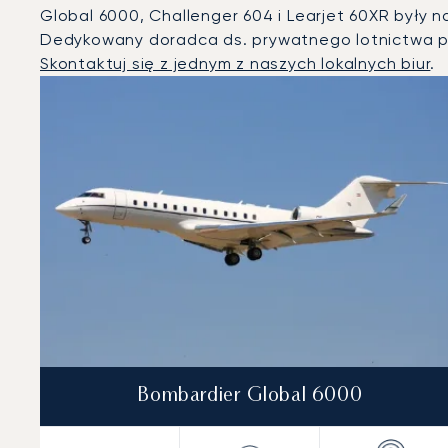
Global 6000, Challenger 604 i Learjet 60XR były 
Dedykowany doradca ds. prywatnego lotnictwa p
Skontaktuj się z jednym z naszych lokalnych biur
.
Bridgetown : 3 najpopularniejsze modele statków powie
Zdjęcie samolotu
Model samolotu
Miejsca
Prędkość (km/h)
Prędkość (węzły)
Zasięg (km)
Zasięg (NM)
Bombardier Global 6000