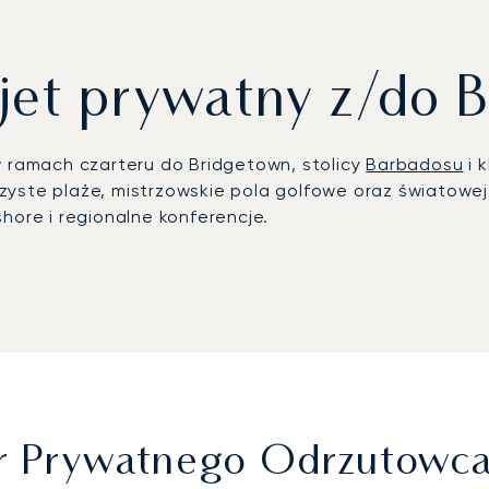
jet prywatny z/do 
ramach czarteru do Bridgetown, stolicy
Barbadosu
i 
zyste plaże, mistrzowskie pola golfowe oraz światowej
hore i regionalne konferencje.
isko Grantley Adams, gdzie infrastruktura dla prywat
wniają połączenie z kurortami takimi jak Sandy Lane c
nda golfa na polu Green Monkey, czy firmowy wyjazd in
ts oferuje bezpieczeństwo potwierdzone certyfikatem
cy podróżni na całym świecie. Na Barbadosie oznacza
fesjonalnie zorganizowane połączenia — zarówno z sąsi
ter Prywatnego Odrzutowc
h węzłów komunikacyjnych.