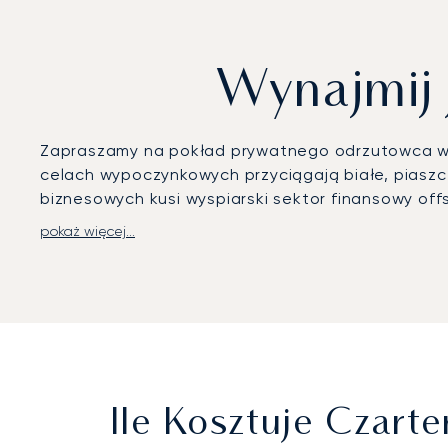
Wynajmij 
Zapraszamy na pokład prywatnego odrzutowca w 
celach wypoczynkowych przyciągają białe, piaszc
biznesowych kusi wyspiarski sektor finansowy offs
pokaż więcej...
LunaJets organizuje loty na międzynarodowe lotn
bezproblemowy przylot. Transfery z szoferem zape
podróży jest udział w Barbados Sailing Week, ru
indywidualnych preferencji.
Dzięki dwudziestoletniemu doświadczeniu LunaJe
czarterowe na zamówienie, którym ufają wymagają
komfortowy dostęp do nadmorskich kurortów i pro
Ile Kosztuje Czar
długodystansowych z głównych międzynarodowyc