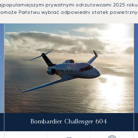
najpopularniejszymi prywatnymi odrzutowcami 2025 roku
omoże Państwu wybrać odpowiedni statek powietrzny 
trznych według liczby operacji lotniczych w 2025 roku
Bombardier Challenger 604