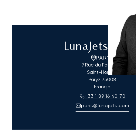
LunaJets Pary
PARYŻ
9 Rue du Faubourg
Saint-Honoré
Paryż
75008
Francja
+33 1 89 16 40 70
paris@lunajets.com