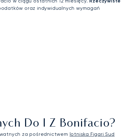
acio w ciągu ostatnich 12 miesięcy.
Rzeczywiste
 podatków oraz indywidualnych wymagań
nych Do I Z Bonifacio?
prywatnych za pośrednictwem
lotniska Figari Sud