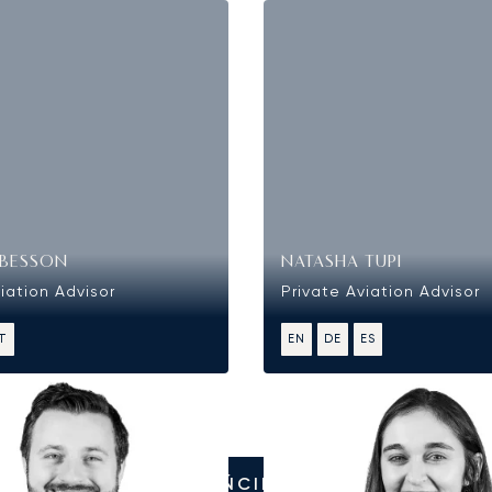
BESSON
NATASHA TUPI
iation Advisor
Private Aviation Advisor
IT
EN
DE
ES
ZADZWOŃCIE DO NAS