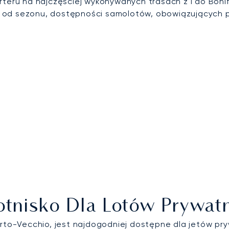
rteru na najczęściej wykonywanych trasach z i do Bonif
i od sezonu, dostępności samolotów, obowiązujących
Lotnisko Dla Lotów Prywat
Porto-Vecchio, jest najdogodniej dostępne dla jetów 