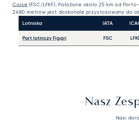
Corse
(FSC/LFKF). Położone około 25 km od Porto
2480 metrów jest doskonale przystosowany do ob
Lotniska
IATA
ICA
Port lotniczy Figari
FSC
LFK
Nasz Zesp
Nasi dor