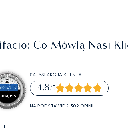
ifacio
: Co Mówią Nasi Kli
SATYSFAKCJA KLIENTA
4,8
/5
NA PODSTAWIE 2 302 OPINII