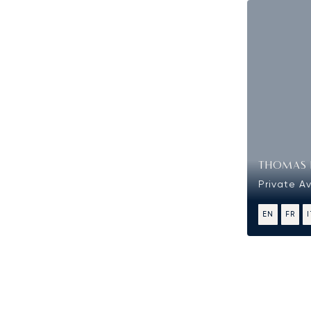
THOMAS 
Private Av
EN
FR