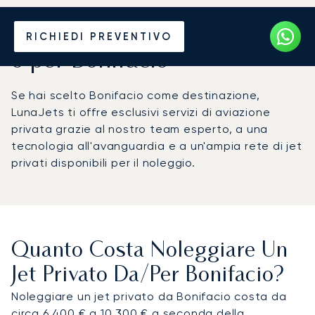
Noleggia un Jet Privato da
RICHIEDI PREVENTIVO
o per Bonifacio
Se hai scelto Bonifacio come destinazione,
LunaJets ti offre esclusivi servizi di aviazione
privata grazie al nostro team esperto, a una
tecnologia all'avanguardia e a un'ampia rete di jet
privati disponibili per il noleggio.
Quanto Costa Noleggiare Un
Jet Privato Da/per Bonifacio?
Noleggiare un jet privato da Bonifacio costa da
circa 6.400 € a 10.300 € a seconda della