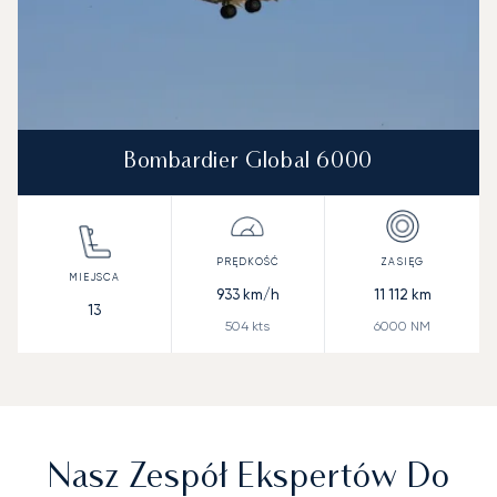
Bombardier Global 6000
933
km/h
11 112
km
13
504
kts
6000
NM
Nasz Zespół Ekspertów Do