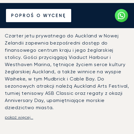
Wynajmij jet prywatny
POPROŚ O WYCENĘ
z/do Auckland
Czarter jetu prywatnego do Auckland w Nowej
Zelandii zapewnia bezpośredni dostęp do
finansowego centrum kraju i jego żeglarskiej
stolicy. Gości przyciągają Viaduct Harbour i
Westhaven Marina, tętniące życiem serce kultury
żeglarskiej Auckland, a także winnice na wyspie
Waiheke, w tym Mudbrick i Cable Bay. Do
sezonowych atrakcji należą Auckland Arts Festival,
turniej tenisowy ASB Classic oraz regaty z okazji
Anniversary Day, upamiętniające morskie
dziedzictwo miasta.
pokaż więcej...
LunaJets organizuje prywatne loty na lotnisko w
Auckland (AKL), najbardziej ruchliwy port lotniczy
Nowej Zelandii, gdzie infrastruktura dla