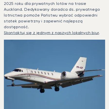
2025 roku dla prywatnych lotów na trasie
Auckland. Dedykowany doradca ds. prywatnego
lotnictwa pomoże Państwu wybrać odpowiedni
statek powietrzny i zapewnić najlepszą
dostępność.
Skontaktuj się z jednym z naszych lokalnych biur
.
Auckland : 3 najpopularniejsze modele statków powietrzny
Zdjęcie samolotu
Model samolotu
Miejsca
Prędkość (km/h)
Prędkość (węzły)
Zasięg (km)
Zasięg (NM)