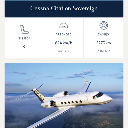
Cessna Citation Sovereign
824
km/h
5273
km
9
445
kts
2847
NM