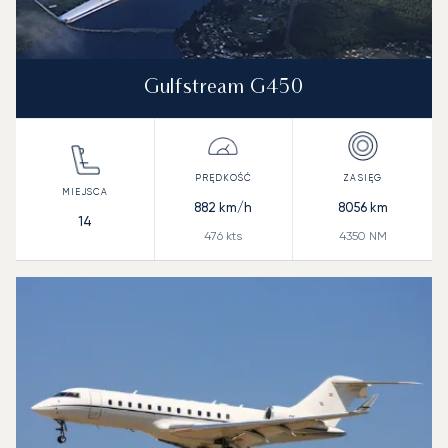
Gulfstream G450
882
km/h
8056
km
14
476
kts
4350
NM