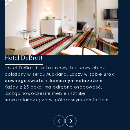
Hotel DeBrett
H
Hotel DeBrett
to luksusowy, butikowy obiekt
T
położony w sercu Auckland. Łączy w sobie
urok
m
dawnego świata z ikonicznym nabrzeżem
.
p
Każdy z 25 pokoi ma odrębną osobowość,
k
łącząc nowoczesne meble i sztukę
o
nowozelandzką ze współczesnym komfortem.
wy
p