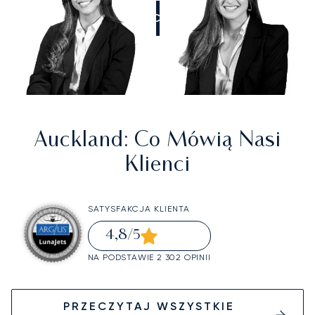
ZADZWOŃCIE DO NAS
Auckland
: Co Mówią Nasi
Klienci
SATYSFAKCJA KLIENTA
4,8
/5
NA PODSTAWIE 2 302 OPINII
PRZECZYTAJ WSZYSTKIE