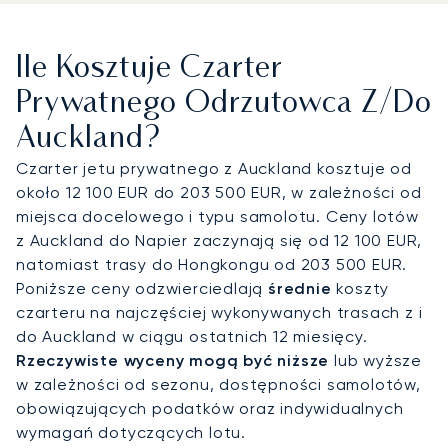
prywatnych odrzutowców zapewnia dyskretną
obsługę i szybkie przyloty. Stamtąd transfery z
Ile Kosztuje Czarter
szoferem łączą podróżnych z hotelem Park Hyatt
Auckland, klubem golfowym Gulf Harbour Country
Prywatnego Odrzutowca Z/do
Club czy butikowymi hotelami przy porcie. Transfer
Auckland?
helikopterem umożliwia błyskawiczny dostęp do
wyspy Waiheke w około 10 minut, do Bay of Islands
Czarter jetu prywatnego z Auckland kosztuje od
w około godzinę, a także do luksusowych
około 12 100 EUR do 203 500 EUR, w zależności od
ośrodków, takich jak Kauri Cliffs, oferując
miejsca docelowego i typu samolotu. Ceny lotów
wyjątkową wygodę w porównaniu z dłuższymi
z Auckland do Napier zaczynają się od 12 100 EUR,
podróżami drogowymi.
natomiast trasy do Hongkongu od 203 500 EUR.
Poniższe ceny odzwierciedlają
średnie
koszty
Dzięki dwudziestoletniemu doświadczeniu,
czarteru na najczęściej wykonywanych trasach z i
LunaJets jako pierwszy europejski broker
do Auckland w ciągu ostatnich 12 miesięcy.
czarterowy otrzymała certyfikat Argus®, co
Rzeczywiste wyceny mogą być niższe
lub wyższe
odzwierciedla rygorystyczne normy
w zależności od sezonu, dostępności samolotów,
bezpieczeństwa i doskonałość usług. W Auckland
obowiązujących podatków oraz indywidualnych
nasza wiedza specjalistyczna gwarantuje
wymagań dotyczących lotu.
dyskretne przyloty podczas szczytu sezonu