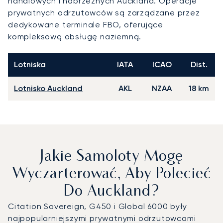
handlowych i nabrzeżnych Auckland. Operacje
prywatnych odrzutowców są zarządzane przez
dedykowane terminale FBO, oferujące
kompleksową obsługę naziemną.
Lotniska
IATA
ICAO
Dist.
Lotnisko Auckland
AKL
NZAA
18 km
Jakie Samoloty Mogę
Wyczarterować, Aby Polecieć
Do Auckland?
Citation Sovereign, G450 i Global 6000 były
najpopularniejszymi prywatnymi odrzutowcami