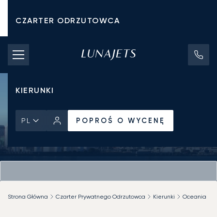
CZARTER ODRZUTOWCA
KOSZTY CZARTERU
PRYWATNE ODRZUTOWCE
KIERUNKI
POPROŚ O WYCENĘ
PL
Strona Główna
Czarter Prywatnego Odrzutowca
Kierunki
Oceania