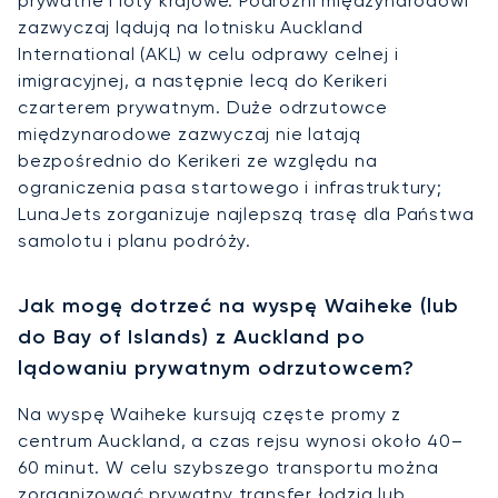
prywatne i loty krajowe. Podróżni międzynarodowi
zazwyczaj lądują na lotnisku Auckland
International (AKL) w celu odprawy celnej i
imigracyjnej, a następnie lecą do Kerikeri
czarterem prywatnym. Duże odrzutowce
międzynarodowe zazwyczaj nie latają
bezpośrednio do Kerikeri ze względu na
ograniczenia pasa startowego i infrastruktury;
LunaJets zorganizuje najlepszą trasę dla Państwa
samolotu i planu podróży.
Jak mogę dotrzeć na wyspę Waiheke (lub
do Bay of Islands) z Auckland po
lądowaniu prywatnym odrzutowcem?
Na wyspę Waiheke kursują częste promy z
centrum Auckland, a czas rejsu wynosi około 40–
60 minut. W celu szybszego transportu można
zorganizować prywatny transfer łodzią lub