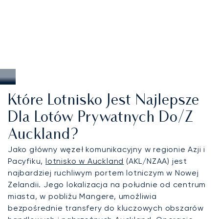
żeglarskiego, sprawne transfery helikopterem do
kurortów na wyspach oraz rozwiązania „szyte na
miarę” dla podróżnych pragnących dotrzeć do pól
golfowych, winnic i ekskluzywnych posiadłości na
całej Wyspie Północnej.
Które Lotnisko Jest Najlepsze
Dla Lotów Prywatnych Do/z
Auckland?
Jako główny węzeł komunikacyjny w regionie Azji i
Pacyfiku,
lotnisko w Auckland
(AKL/NZAA) jest
najbardziej ruchliwym portem lotniczym w Nowej
Zelandii. Jego lokalizacja na południe od centrum
miasta, w pobliżu Mangere, umożliwia
bezpośrednie transfery do kluczowych obszarów