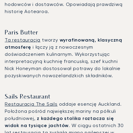
hodowców i dostawców. Opowiadają prawdziwą
historię Aotearoa.
Paris Butter
Ta restauracja
tworzy
wyrafinowaną, klasyczną
atmosferę
i łączy ją z nowoczesnym
doświadczeniem kulinarnym. Wykorzystując
interpretacyjną kuchnię francuską, szef kuchni
Nick Honeyman dostosował potrawy do lokalnie
pozyskiwanych nowozelandzkich składników.
Sails Restaurant
Restauracja The Sails
oddaje esencję Auckland.
Położona pośród największej mariny na półkuli
południowej,
z każdego stolika roztacza się
widok na tysiące jachtów
. W ciągu ostatnich 30
lat restauracja ta zyskała miano najlepszej w