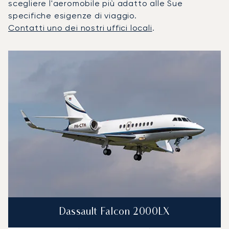
scegliere l'aeromobile più adatto alle Sue
specifiche esigenze di viaggio.
Contatti uno dei nostri uffici locali
.
I 3 modelli di aeromobile più utilizzati per numero di movim
Foto dell'aeromobile
Modello di aeromobile
Posti
Velocità (km/h)
Velocità (nodi)
Autonomia (
Autonomia (NM)
Dassault Falcon 2000LX