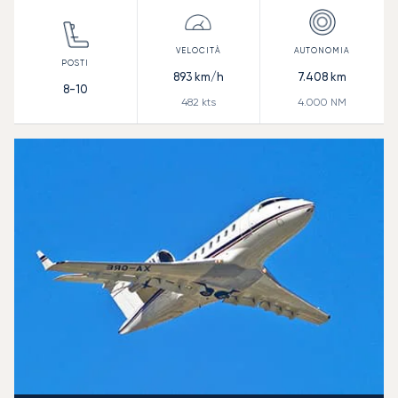
893
km/h
7.408
km
8-10
482
kts
4.000
NM