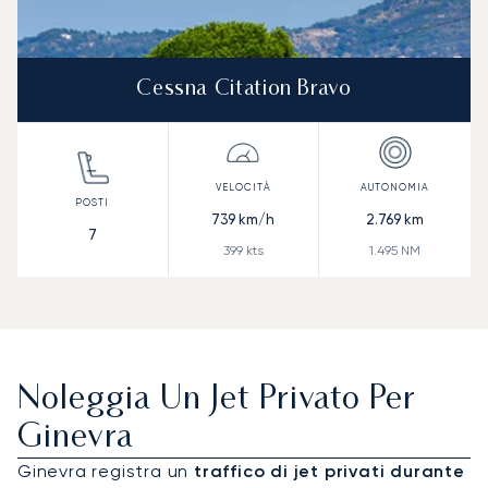
Cessna Citation Bravo
739
km/h
2.769
km
7
399
kts
1.495
NM
Noleggia Un Jet Privato Per
Ginevra
Ginevra registra un
traffico di jet privati durante