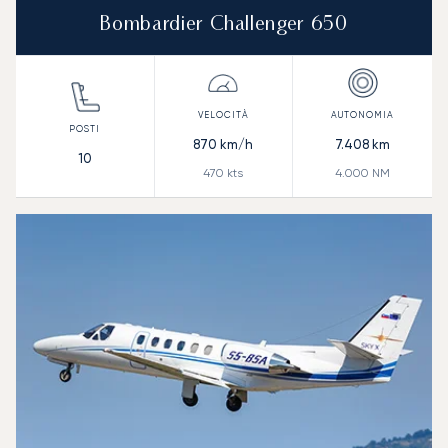
Bombardier Challenger 650
870
km/h
7.408
km
10
470
kts
4.000
NM