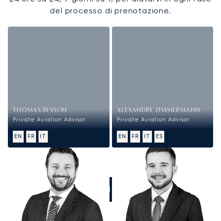
del processo di prenotazione.
THOMAS BESSON
ALEXANDRE ZIMMERMANN
Private Aviation Advisor
Private Aviation Advisor
EN
FR
IT
EN
FR
IT
ES
CHIAMATECI