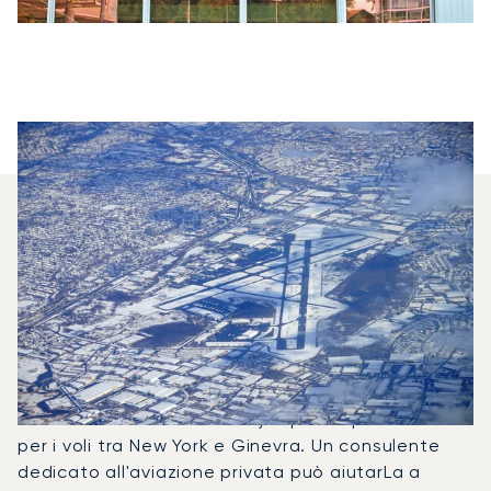
Quali Jet Privati Vengono
Noleggiati Più
Frequentemente Tra Ginevra E
New York?
Nel 2025, il Falcon 2000LX, il Challenger 650 e il
Citation Bravo sono stati i jet privati più utilizzati
per i voli tra New York e Ginevra. Un consulente
dedicato all'aviazione privata può aiutarLa a