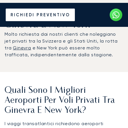
Noleggia un Jet Privato da
RICHIEDI PREVENTIVO
Ginevra a New York
Molto richiesta dai nostri clienti che noleggiano
jet privati tra la Svizzera e gli Stati Uniti, la rotta
tra
Ginevra
e New York può essere molto
trafficata, indipendentemente dalla stagione.
Quali Sono I Migliori
Aeroporti Per Voli Privati Tra
Ginevra E New York?
I viaggi transatlantici richiedono aeroporti