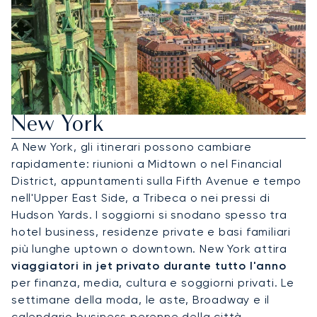
Noleggia Un Jet Privato Per
New York
A New York, gli itinerari possono cambiare
rapidamente: riunioni a Midtown o nel Financial
District, appuntamenti sulla Fifth Avenue e tempo
nell'Upper East Side, a Tribeca o nei pressi di
Hudson Yards. I soggiorni si snodano spesso tra
hotel business, residenze private e basi familiari
più lunghe uptown o downtown. New York attira
viaggiatori in jet privato durante tutto l'anno
per finanza, media, cultura e soggiorni privati. Le
settimane della moda, le aste, Broadway e il
calendario business perenne della città