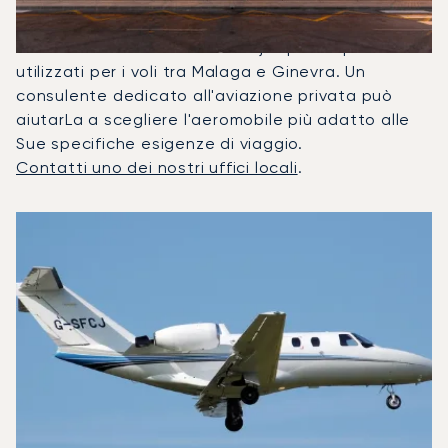
Nel 2025, il Citation CJ1, il Beechjet 400A e il
Citation Latitude sono stati i jet privati più
utilizzati per i voli tra Malaga e Ginevra. Un
consulente dedicato all'aviazione privata può
aiutarLa a scegliere l'aeromobile più adatto alle
Sue specifiche esigenze di viaggio.
Contatti uno dei nostri uffici locali
.
I 3 modelli di aeromobile più utilizzati per numero di movim
Foto dell'aeromobile
Modello di aeromobile
Posti
Velocità (km/h)
Velocità (nodi)
Autonomia (
Autonomia (NM)