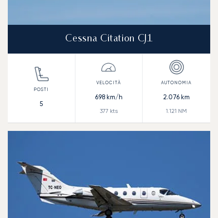
Cessna Citation CJ1
698
km/h
2.076
km
5
377
kts
1.121
NM