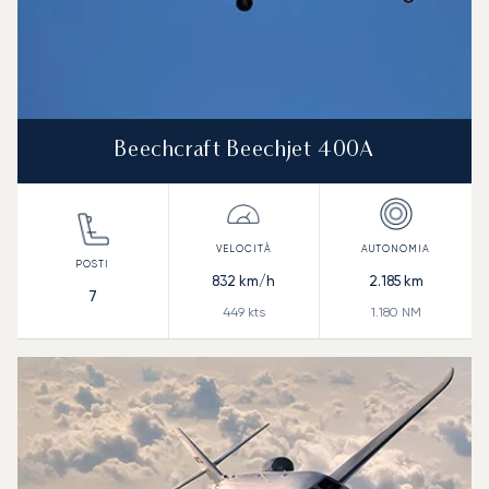
Beechcraft Beechjet 400A
832
km/h
2.185
km
7
449
kts
1.180
NM