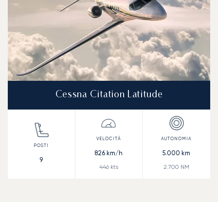
Cessna Citation Latitude
826
km/h
5.000
km
9
446
kts
2.700
NM