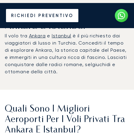
Noleggia un Jet Privato da
RICHIEDI PREVENTIVO
Ankara a Istanbul
Il volo tra
Ankara
e
Istanbul
è il più richiesto dai
viaggiatori di lusso in Turchia. Concediti il tempo
di esplorare Ankara, la storica capitale del Paese,
e immergiti in una cultura ricca di fascino. Lasciati
conquistare dalle radici romane, selgiuchidi e
ottomane della città.
Quali Sono I Migliori
Aeroporti Per I Voli Privati Tra
Ankara E Istanbul?