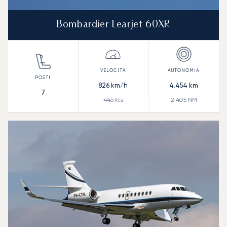
Bombardier Learjet 60XR
826
km/h
4.454
km
7
446
kts
2.405
NM