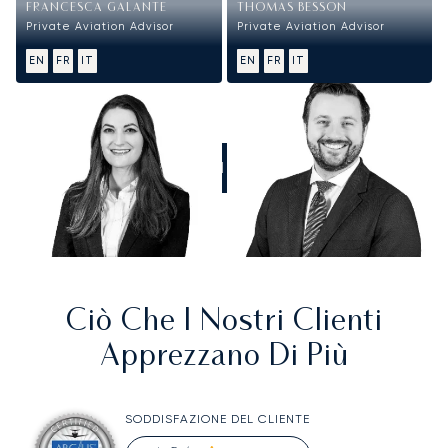
FRANCESCA GALANTE
THOMAS BESSON
Private Aviation Advisor
Private Aviation Advisor
EN
FR
IT
EN
FR
IT
CHIAMATECI
Ciò Che I Nostri Clienti
Apprezzano Di Più
SODDISFAZIONE DEL CLIENTE