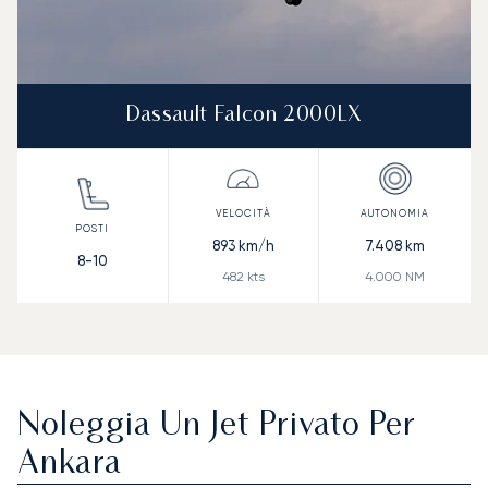
Dassault Falcon 2000LX
893
km/h
7.408
km
8-10
482
kts
4.000
NM
Noleggia Un Jet Privato Per
Ankara