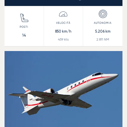
850
km/h
5.206
km
14
459
kts
2.811
NM