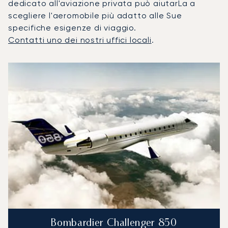
dedicato all'aviazione privata può aiutarLa a
scegliere l'aeromobile più adatto alle Sue
specifiche esigenze di viaggio.
Contatti uno dei nostri uffici locali
.
I 3 modelli di aeromobile più utilizzati per numero di movime
Foto dell'aeromobile
Modello di aeromobile
Posti
Velocità (km/h)
Velocità (nodi)
Autonomia (
Autonomia (NM)
Bombardier Challenger 850