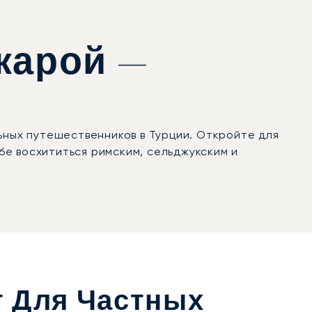
карой —
ных путешественников в Турции. Откройте для
ебе восхититься римским, сельджукским и
т Для Частных