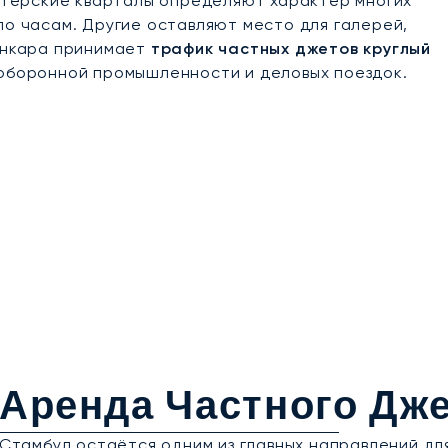
истерские кварталы определяют характер многих
по часам. Другие оставляют место для галерей,
 Анкара принимает
трафик частных джетов круглый
 оборонной промышленности и деловых поездок.
Аренда Частного Дже
Стамбул остаётся одним из главных направлений д