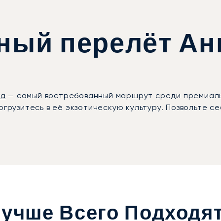
тный перелёт Ан
ла
— самый востребованный маршрут среди премиаль
огрузитесь в её экзотическую культуру. Позвольте с
учше Всего Подходя