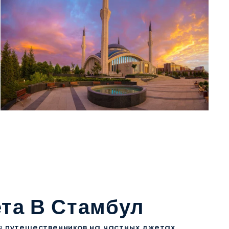
та В Стамбул
ля
путешественников на частных джетах