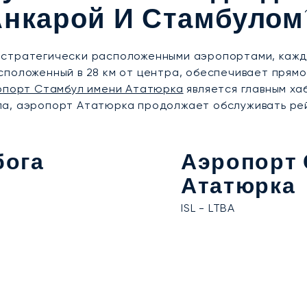
Анкарой И Стамбулом
 стратегически расположенными аэропортами, кажд
асположенный в 28 км от центра, обеспечивает прям
опорт Стамбул имени Ататюрка
является главным ха
а, аэропорт Ататюрка продолжает обслуживать рей
бога
Аэропорт 
Ататюрка
ISL - LTBA