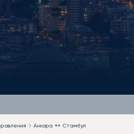
правления
Анкара ↔ Стамбул