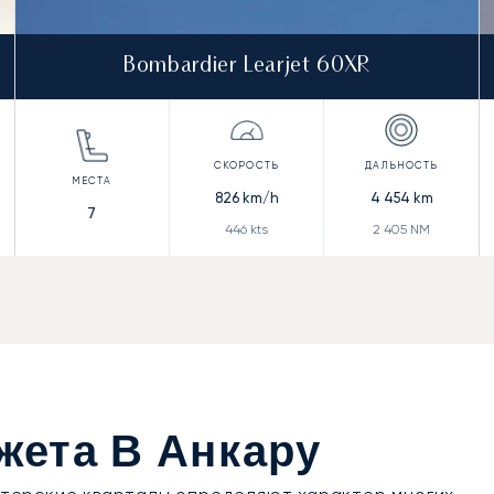
Bombardier Learjet 60XR
826
km/h
4 454
km
7
446
kts
2 405
NM
жета В Анкару