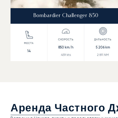
Bombardier Challenger 850
850
km/h
5 206
km
14
459
kts
2 811
NM
Аренда Частного Д