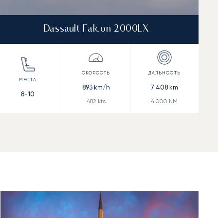
Dassault Falcon 2000LX
893
km/h
7 408
km
8-10
482
kts
4 000
NM