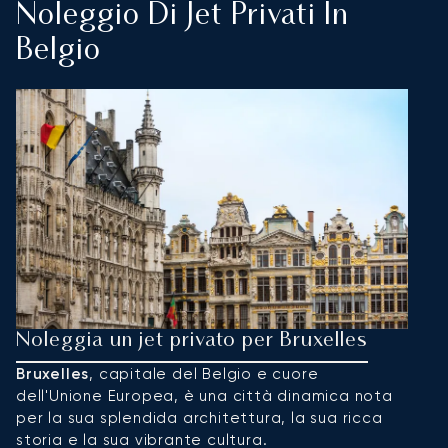
Noleggio Di Jet Privati In
Belgio
Noleggia un jet privato per Bruxelles
N
Bruxelles
, capitale del Belgio e cuore
A
dell'Unione Europea, è una città dinamica nota
d
per la sua splendida architettura, la sua ricca
l'
storia e la sua vibrante cultura.
p