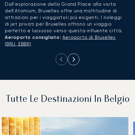
Dall'esplorazione della Grand Place alla visita
co
dell'Atomium, Bruxelles offre una moltitudine di
de
attrazioni per i viaggiatori più esigenti. I noleggi
p
di jet privati per Bruxelles offrono un viaggio
ef
perfetto e lussuoso verso questa influente città.
m
Aeroporto consigliato:
Aeroporto di Bruxelles
A
(BRU, EBBR)
I
Tutte Le Destinazioni In Belgio