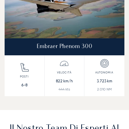
Embraer Phenom 300
822
km/h
3.723
km
6-8
444
kts
2.010
NM
Il Nostro Team Di Esperti Al