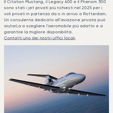
Il Citation Mustang, il Legacy 600 e il Phenom 300
sono stati i jet privati più richiesti nel 2025 per i
voli privati in partenza da o in arrivo a Rotterdam.
Un consulente dedicato all'aviazione privata può
aiutarLa a scegliere l'aeromobile più adatto e a
garantire la migliore disponibilità.
Contatti uno dei nostri uffici locali
.
Rotterdam : I 3 modelli di aeromobile più utilizzati per nu
Foto dell'aeromobile
Modello di aeromobile
Posti
Velocità (km/h)
Velocità (nodi)
Autonomia (
Autonomia (NM)