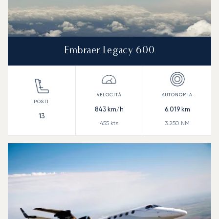
Embraer Legacy 600
843
km/h
6.019
km
13
455
kts
3.250
NM