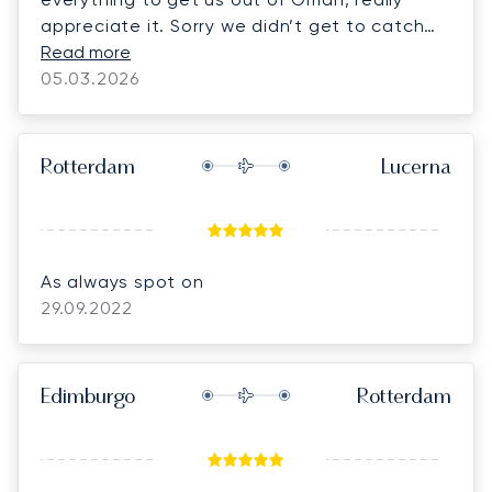
appreciate it. Sorry we didn’t get to catch
up for long at the airport, ended up a bit
Read more
rushed with the cars and thought we had to
05.03.2026
do passports but it all breezed through very
quickly in the end!
Rotterdam
Lucerna
As always spot on
29.09.2022
Edimburgo
Rotterdam