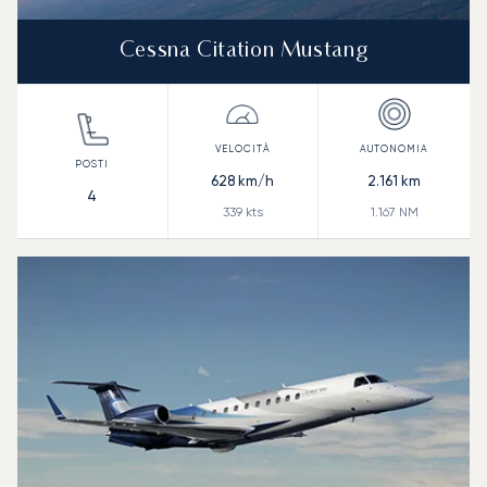
Cessna Citation Mustang
628
km/h
2.161
km
4
339
kts
1.167
NM