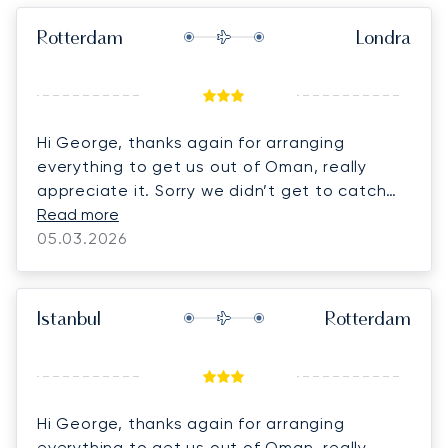
Rotterdam
Londra
Hi George, thanks again for arranging
everything to get us out of Oman, really
appreciate it. Sorry we didn’t get to catch
up for long at the airport, ended up a bit
Read more
rushed with the cars and thought we had to
05.03.2026
do passports but it all breezed through very
quickly in the end!
Istanbul
Rotterdam
Hi George, thanks again for arranging
everything to get us out of Oman, really