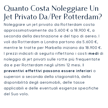
del comfort e della privacy più esclusivi; arriverai a
Quanto Costa Noleggiare Un
destinazione riposato e pronto per il tuo discorso
al Rotterdam Ahoy Convention Centre.
Jet Privato Da/per Rotterdam?
Noleggiare un jet privato da Rotterdam costa
Siamo il primo broker di jet privati in Europa ad
approssimativamente da 5.600 € a 18.900 €, a
aver ottenuto la prestigiosa certificazione
seconda della destinazione e del tipo di aereo. I
ARGUS: il nostro impegno per la sicurezza
voli da Rotterdam a Londra partono da 5.600 €,
operativa è verificato da un ente indipendente.
mentre le tratte per Marbella iniziano da 18.900 €.
Questo standard, leader del settore, offre una
I prezzi indicati di seguito riflettono i costi
medi
di
garanzia assoluta, assicurando che il tuo viaggio
noleggio di jet privati sulle rotte più frequentate
d'affari verso il centro commerciale dei Paesi Bassi
da e per Rotterdam negli ultimi 12 mesi.
I
sia gestito con la massima professionalità e
preventivi effettivi possono essere inferiori
o
sicurezza.
superiori a seconda della stagionalità, della
disponibilità degli aeromobili, delle tasse
applicabili e delle eventuali esigenze specifiche
del Suo volo.