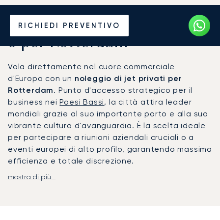
Noleggia un Jet Privato da
RICHIEDI PREVENTIVO
o per Rotterdam
Vola direttamente nel cuore commerciale
d'Europa con un
noleggio di jet privati per
Rotterdam
. Punto d'accesso strategico per il
business nei
Paesi Bassi
, la città attira leader
mondiali grazie al suo importante porto e alla sua
vibrante cultura d'avanguardia. È la scelta ideale
per partecipare a riunioni aziendali cruciali o a
eventi europei di alto profilo, garantendo massima
efficienza e totale discrezione.
mostra di più...
Organizziamo ogni dettaglio in base al tuo
itinerario personale, offrendoti la flessibilità di
modificare gli orari dei voli qualora i tuoi piani
dovessero cambiare. Il tuo viaggio sarà all'insegna