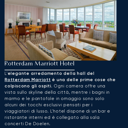
Rotterdam Marriott Hotel
S
L'
elegante arredamento della hall del
Il
Rotterdam Marriott
è una delle prime cose che
c
colpiscono gli ospiti
. Ogni camera offre una
t
vista sullo skyline della città, mentre i bagni in
M
marmo e le pantofole in omaggio sono solo
l'
alcuni dei tocchi esclusivi pensati per i
a
viaggiatori di lusso. L'hotel dispone di un bar e
dr
ristorante interni ed è collegato alla sala
un
concerti De Doelen.