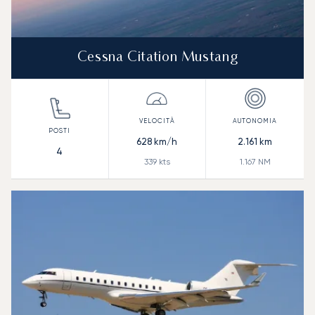
Cessna Citation Mustang
628
km/h
2.161
km
4
339
kts
1.167
NM