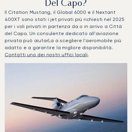
Del Capo?
Il Citation Mustang, il Global 6000 e il Nextant
400XT sono stati i jet privati più richiesti nel 2025
per i voli privati in partenza da o in arrivo a Città
del Capo. Un consulente dedicato all'aviazione
privata può aiutarLa a scegliere l'aeromobile più
adatto e a garantire la migliore disponibilità.
Contatti uno dei nostri uffici locali
.
Città del Capo : I 3 modelli di aeromobile più utilizzati pe
Foto dell'aeromobile
Modello di aeromobile
Posti
Velocità (km/h)
Velocità (nodi)
Autonomia (
Autonomia (NM)