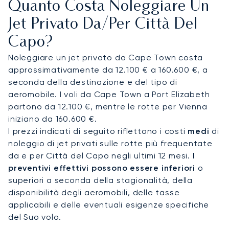
Quanto Costa Noleggiare Un
tenute esclusive o collegamenti in elicottero per
vigneti, ville sulla costa o lodge safari. Che tu
Jet Privato Da/per Città Del
debba partecipare al Cape Town International
Capo?
Jazz Festival, ospitare delegati al CTICC o ritirarti
in una tenuta privata nelle Winelands, ogni
Noleggiare un jet privato da Cape Town costa
dettaglio seguirà il tuo programma e le tue
approssimativamente da 12.100 € a 160.600 €, a
preferenze.
seconda della destinazione e del tipo di
aeromobile. I voli da Cape Town a Port Elizabeth
Con due decenni di esperienza, LunaJets unisce
partono da 12.100 €, mentre le rotte per Vienna
la sicurezza certificata Argus®, prezzi trasparenti
iniziano da 160.600 €.
e soluzioni di noleggio flessibili, scelte dai
I prezzi indicati di seguito riflettono i costi
medi
di
viaggiatori più esigenti di tutto il mondo. A Cape
noleggio di jet privati sulle rotte più frequentate
Town, questo si traduce in arrivi puntuali durante
da e per Città del Capo negli ultimi 12 mesi.
I
l'affollata stagione estiva, accesso impeccabile a
preventivi effettivi possono essere inferiori
o
tenute di lusso, vigneti e lodge safari, e voli privati
superiori a seconda della stagionalità, della
su misura per il tuo programma da destinazioni in
disponibilità degli aeromobili, delle tasse
tutto il mondo.
applicabili e delle eventuali esigenze specifiche
del Suo volo.