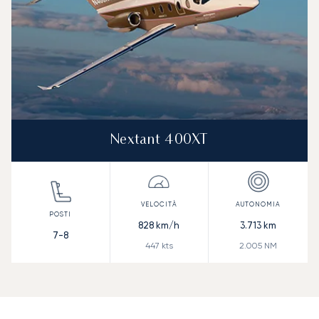
Nextant 400XT
828
km/h
3.713
km
7-8
447
kts
2.005
NM