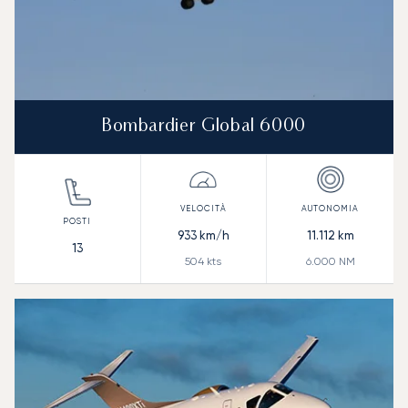
Bombardier Global 6000
933
km/h
11.112
km
13
504
kts
6.000
NM