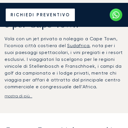
Noleggia un Jet Privato da
RICHIEDI PREVENTIVO
o per Cape Town
Vola con un jet privato a noleggio a Cape Town,
l'iconica città costiera del
Sudafrica
, nota per i
suoi paesaggi spettacolari, i vini pregiati e i resort
esclusivi. I viaggiatori la scelgono per le regioni
vinicole di Stellenbosch e Franschhoek, i campi da
golf da campionato e i lodge privati, mentre chi
viaggia per affari è attratto dal principale centro
commerciale e congressuale dell'Africa.
mostra di più...
LunaJets organizza voli per l'aeroporto
internazionale di Cape Town, offrendo servizi di
aviazione privata premium e strutture FBO
dedicate. Personalizziamo ogni viaggio in base
alle tue esigenze, con transfer privati verso