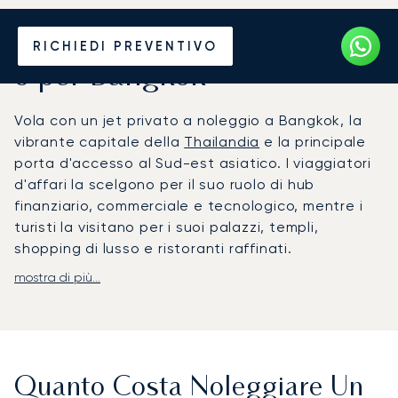
Noleggia un Jet Privato da
RICHIEDI PREVENTIVO
o per Bangkok
Vola con un jet privato a noleggio a Bangkok, la
vibrante capitale della
Thailandia
e la principale
porta d'accesso al Sud-est asiatico. I viaggiatori
d'affari la scelgono per il suo ruolo di hub
finanziario, commerciale e tecnologico, mentre i
turisti la visitano per i suoi palazzi, templi,
shopping di lusso e ristoranti raffinati.
mostra di più...
LunaJets organizza voli per l'aeroporto di Don
Mueang, che offre strutture per jet privati vicino
al centro città, o per l'aeroporto di Suvarnabhumi
per collegamenti a lungo raggio e terminal VIP. I
trasferimenti con autista privato accompagnano i
Quanto Costa Noleggiare Un
clienti direttamente agli hotel lungo il fiume, come