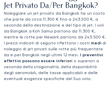
The Siam o il Four Seasons, mentre i voli in
Jet Privato Da/per Bangkok?
elicottero opzionali da Bangkok riducono i tempi
Noleggiare un jet privato da Bangkok ha un costo
di viaggio per Pattaya (20 minuti) o Hua Hin (35
che parte da circa 11.300 € fino a 243.500 €, a
minuti). Che si tratti di partecipare al Bangkok
seconda della destinazione e del tipo di jet. I voli
International Motor Show, di gustare una cena
da Bangkok a Koh Samui partono da 11.300 €,
stellata Michelin o di giocare a golf al Thai
mentre le rotte per Newark partono da 243.500 €.
Country Club, ogni viaggio è pianificato in base
I prezzi indicati di seguito riflettono i costi
medi
di
alle tue aspettative.
noleggio di jet privati sulle rotte più frequentate
da e per Bangkok negli ultimi 12 mesi.
I preventivi
Con decenni di esperienza, LunaJets unisce la
effettivi possono essere inferiori
o superiori a
sicurezza certificata Argus®, prezzi trasparenti e
seconda della stagionalità, della disponibilità
soluzioni di noleggio flessibili apprezzate in tutto il
degli aeromobili, delle tasse applicabili e delle
mondo. A Bangkok, questo si traduce in una
eventuali esigenze specifiche del Suo volo.
gestione discreta per i leader aziendali,
trasferimenti efficienti verso le località costiere e
voli privati impeccabili verso destinazioni in Asia,
Europa e oltre.