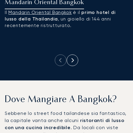
Mandarin Oriental Bangkok
R
Il
Mandarin Oriental Bangkok
è il
primo hotel di
Il
lusso della Thailandia
, un gioiello di 144 anni
ch
recentemente ristrutturato.
pr
a
ri
Dove Mangiare A Bangkok?
Sebbene lo street food tailandese sia fantastico,
la capitale vanta anche alcuni
ristoranti di lusso
con una cucina incredibile
. Da locali con viste