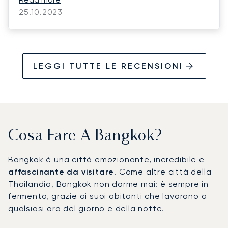
company owner's high expectations. We will
25.10.2023
definitely use LunaJets again in our future
special flight requirements. Erwann is a
feather on your back.
LEGGI TUTTE LE RECENSIONI
Cosa Fare A Bangkok?
Bangkok è una città emozionante, incredibile e
affascinante da visitare
. Come altre città della
Thailandia, Bangkok non dorme mai: è sempre in
fermento, grazie ai suoi abitanti che lavorano a
qualsiasi ora del giorno e della notte.