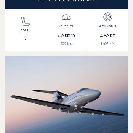
739
km/h
2.769
km
7
399
kts
1.495
NM