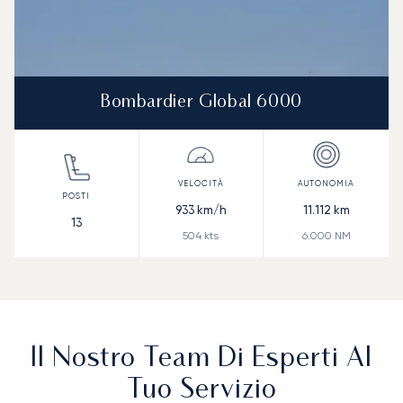
Bombardier Global 6000
933
km/h
11.112
km
13
504
kts
6.000
NM
Il Nostro Team Di Esperti Al
Tuo Servizio