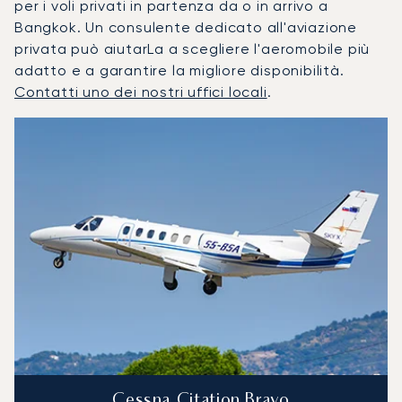
per i voli privati in partenza da o in arrivo a
Bangkok. Un consulente dedicato all'aviazione
privata può aiutarLa a scegliere l'aeromobile più
adatto e a garantire la migliore disponibilità.
Contatti uno dei nostri uffici locali
.
Bangkok : I 3 modelli di aeromobile più utilizzati per numer
Foto dell'aeromobile
Modello di aeromobile
Posti
Velocità (km/h)
Velocità (nodi)
Autonomia (
Autonomia (NM)
Cessna Citation Bravo