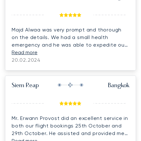
Majd Alwaa was very prompt and thorough
on the details. We had a small health
emergency and he was able to expedite our
trip and then followed up at each step. It
Read more
was a pleasurable experience considering
20.02.2024
the circumstances.
Siem Reap
Bangkok
Mr. Erwann Provost did an excellent service in
both our flight bookings 25th October and
29th October. He assisted and provided me
at the best he could. Hence, meeting our
Read more