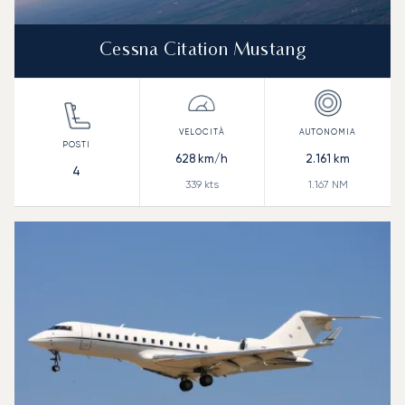
Cessna Citation Mustang
628
km/h
2.161
km
4
339
kts
1.167
NM