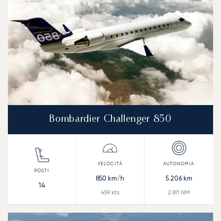
Bombardier Challenger 850
850
km/h
5.206
km
14
459
kts
2.811
NM