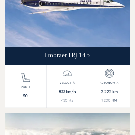
Embraer ERJ 145
833
km/h
2.222
km
50
450
kts
1.200
NM