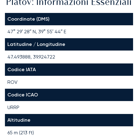
Platov: Informazioni Essenziali
Coordinate (DMS)
47° 29′ 28″ N, 39° 55′ 44″ E
Latitudine / Longitudine
47.493888, 39.924722
Codice IATA
ROV
Codice ICAO
URRP
Altitudine
65 m (213 ft)