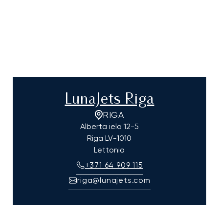
LunaJets Riga
RIGA
Alberta iela 12-5
Riga
LV-1010
Lettonia
+371 64 909 115
riga@lunajets.com