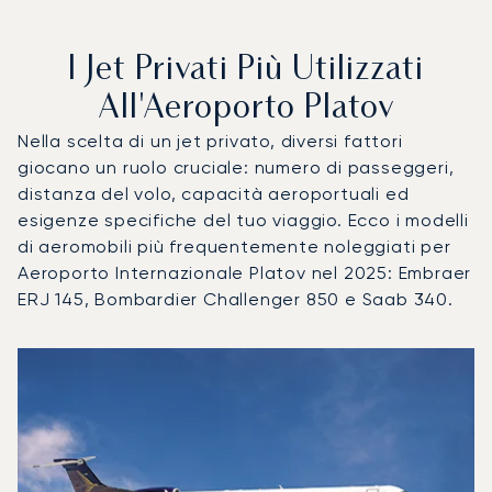
I Jet Privati Più Utilizzati
All'Aeroporto Platov
Nella scelta di un jet privato, diversi fattori
giocano un ruolo cruciale: numero di passeggeri,
distanza del volo, capacità aeroportuali ed
esigenze specifiche del tuo viaggio. Ecco i modelli
di aeromobili più frequentemente noleggiati per
Aeroporto Internazionale Platov nel 2025: Embraer
ERJ 145, Bombardier Challenger 850 e Saab 340.
Aeroporto Internazionale Platov : I 3 modelli di aeromobile 
Foto dell'aeromobile
Modello di aeromobile
Posti
Velocità (km/h)
Velocità (nodi)
Autonomia (
Autonomia (NM)