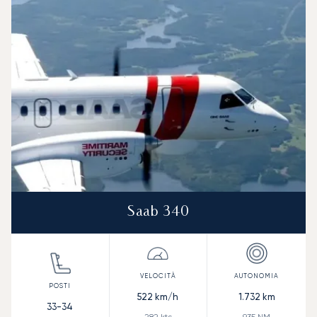
Saab 340
522
km/h
1.732
km
33-34
282
kts
935
NM