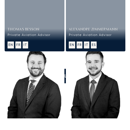
THOMAS BESSON
ALEXANDRE ZIMMERMANN
Private Aviation Advisor
Private Aviation Advisor
EN
FR
IT
EN
FR
IT
ES
CALL US