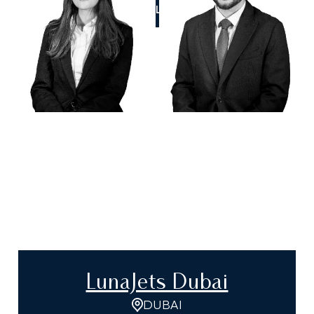
CALL US
LunaJets Dubai
DUBAI