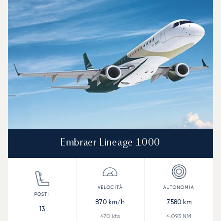
Embraer Lineage 1000
870
km/h
7.580
km
13
470
kts
4.093
NM