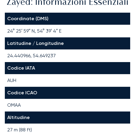
Zayed: Informazioni Essenziali
Coordinate (DMS)
24° 25′ 59″ N, 54° 39′ 4″ E
Latitudine / Longitudine
24.440966, 54.649237
Codice IATA
AUH
Codice ICAO
OMAA
Altitudine
27 m (88 ft)