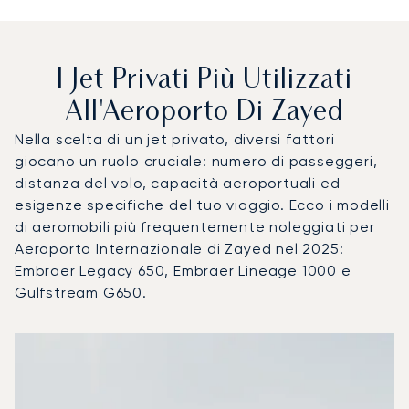
I Jet Privati Più Utilizzati
All'Aeroporto Di Zayed
Nella scelta di un jet privato, diversi fattori
giocano un ruolo cruciale: numero di passeggeri,
distanza del volo, capacità aeroportuali ed
esigenze specifiche del tuo viaggio. Ecco i modelli
di aeromobili più frequentemente noleggiati per
Aeroporto Internazionale di Zayed nel 2025:
Embraer Legacy 650, Embraer Lineage 1000 e
Gulfstream G650.
Aeroporto Internazionale di Zayed : I 3 modelli di aeromobi
Foto dell'aeromobile
Modello di aeromobile
Posti
Velocità (km/h)
Velocità (nodi)
Autonomia (
Autonomia (NM)