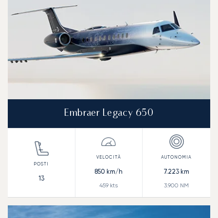
Embraer Legacy 650
850
km/h
7.223
km
13
459
kts
3.900
NM