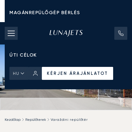
MAGÁNREPÜLŐGÉP BÉRLÉS
CHARTER ÁRAK
MAGÁNREPÜLŐGÉPEK
ÚTI CÉLOK
KÉRJEN ÁRAJÁNLATOT
HU
Kezdőlap
Repülőterek
Varaždini repülőtér