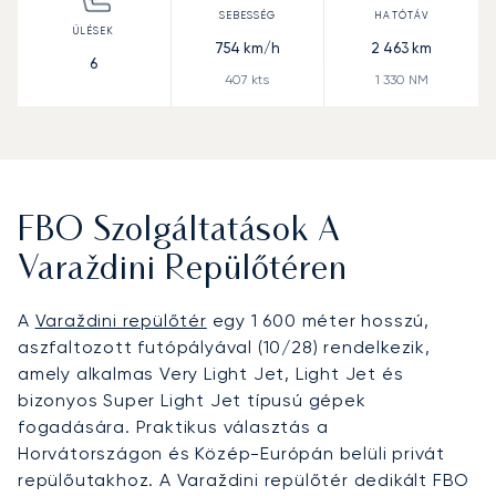
754
km/h
2 463
km
6
407
kts
1 330
NM
FBO Szolgáltatások A
Varaždini Repülőtéren
A
Varaždini repülőtér
egy 1 600 méter hosszú,
aszfaltozott futópályával (10/28) rendelkezik,
amely alkalmas Very Light Jet, Light Jet és
bizonyos Super Light Jet típusú gépek
fogadására. Praktikus választás a
Horvátországon és Közép-Európán belüli privát
repülőutakhoz. A Varaždini repülőtér dedikált FBO