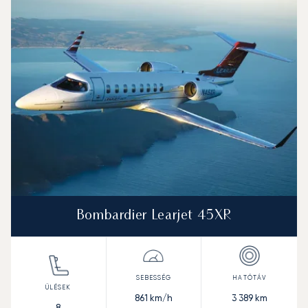
Bombardier Learjet 45XR
861
km/h
3 389
km
8