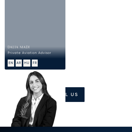
DALIA MADI
Private Aviation Advisor
EN
AR
HU
FR
CALL US