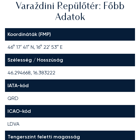
Varaždini Repülőtér: Főbb
Adatok
Koordináták (FMP)
46° 17′ 41″ N, 16° 22′ 53″ E
Szélesség / Hosszúság
46.294668, 16.383222
IATA-kód
QRD
ICAO-kód
LDVA
Tengerszint feletti magasság