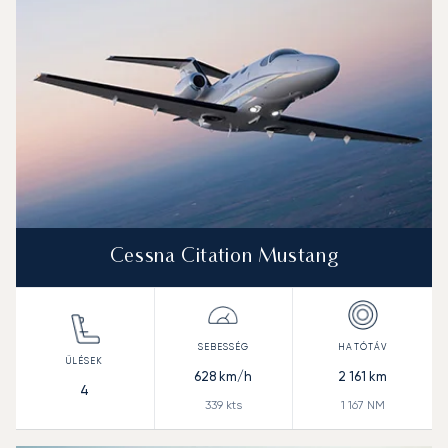
Cessna Citation Mustang
628
km/h
2 161
km
4
339
kts
1 167
NM