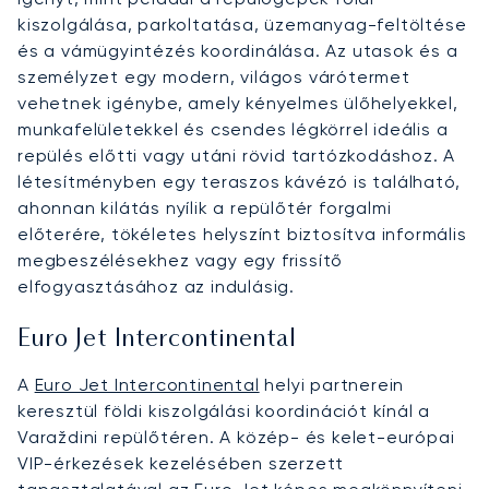
kiszolgálása, parkoltatása, üzemanyag-feltöltése
és a vámügyintézés koordinálása. Az utasok és a
személyzet egy modern, világos várótermet
vehetnek igénybe, amely kényelmes ülőhelyekkel,
munkafelületekkel és csendes légkörrel ideális a
repülés előtti vagy utáni rövid tartózkodáshoz. A
létesítményben egy teraszos kávézó is található,
ahonnan kilátás nyílik a repülőtér forgalmi
előterére, tökéletes helyszínt biztosítva informális
megbeszélésekhez vagy egy frissítő
elfogyasztásához az indulásig.
Euro Jet Intercontinental
A
Euro Jet Intercontinental
helyi partnerein
keresztül földi kiszolgálási koordinációt kínál a
Varaždini repülőtéren. A közép- és kelet-európai
VIP-érkezések kezelésében szerzett