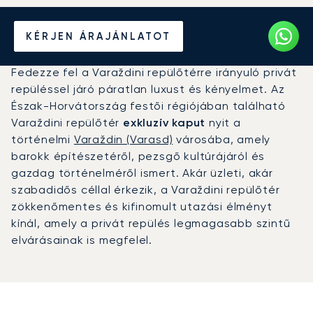
Magánrepülőgép bérlése a
KÉRJEN ÁRAJÁNLATOT
Varaždini repülőtérre ()
Fedezze fel a Varaždini repülőtérre irányuló privát
repüléssel járó páratlan luxust és kényelmet. Az
Észak-Horvátország festői régiójában található
Varaždini repülőtér
exkluzív kaput
nyit a
történelmi
Varaždin (Varasd)
városába, amely
barokk építészetéről, pezsgő kultúrájáról és
gazdag történelméről ismert. Akár üzleti, akár
szabadidős céllal érkezik, a Varaždini repülőtér
zökkenőmentes és kifinomult utazási élményt
kínál, amely a privát repülés legmagasabb szintű
elvárásainak is megfelel.