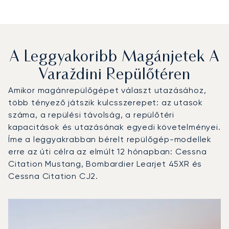
A Leggyakoribb Magánjetek A
Varaždini Repülőtéren
Amikor magánrepülőgépet választ utazásához,
több tényező játszik kulcsszerepet: az utasok
száma, a repülési távolság, a repülőtéri
kapacitások és utazásának egyedi követelményei.
Íme a leggyakrabban bérelt repülőgép-modellek
erre az úti célra az elmúlt 12 hónapban: Cessna
Citation Mustang, Bombardier Learjet 45XR és
Cessna Citation CJ2.
Varaždini repülőtér : A 3 legtöbbet repült repülőgép-típu
Repülőgép fotója
Repülőgép-típus
Ülőhelyek
Sebesség (km/h)
Sebesség (csomó)
Hatótávolság (km)
Hatótávolság (NM)