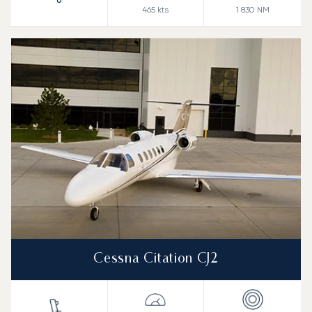
465
kts
1 830
NM
Cessna Citation CJ2