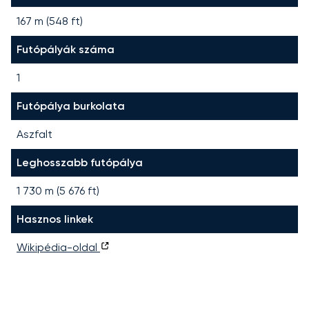
167 m (548 ft)
Futópályák száma
1
Futópálya burkolata
Aszfalt
Leghosszabb futópálya
1 730
m (
5 676
ft)
Hasznos linkek
Wikipédia-oldal