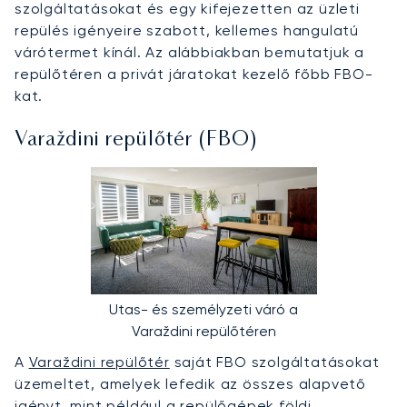
szolgáltatásokat és egy kifejezetten az üzleti
repülés igényeire szabott, kellemes hangulatú
várótermet kínál. Az alábbiakban bemutatjuk a
repülőtéren a privát járatokat kezelő főbb FBO-
kat.
Varaždini repülőtér (FBO)
Utas- és személyzeti váró a
Varaždini repülőtéren
A
Varaždini repülőtér
saját FBO szolgáltatásokat
üzemeltet, amelyek lefedik az összes alapvető
igényt, mint például a repülőgépek földi