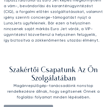
tapasztalatával az Euro Jet képes megkönnyíteni
a vám-, bevándorlási és karanténügyintézést
(CIQ), a forgalmi előtéri szolgáltatásokat, valamint
igény szerinti concierge-támogatást nyújt a
LunaJets ügyfeleinek. Bár ezen a helyszínen
nincsenek saját márkás Euro Jet várók, a VIP-
ügyintézést közvetlenül a helyszínen felügyelik,
így biztosítva a zökkenőmentes utazási élményt.
Szakértői Csapatunk Az Ön
Szolgálatában
Magánrepülőgép-tanácsadóink nonstop
rendelkezésre állnak, hogy segítsenek Önnek a
foglalási folyamat minden lépésében.