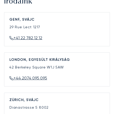
Irodáink
GENF, SVÁJC
29 Rue Lect
1217
+41 22 782 12 12
LONDON, EGYESÜLT KIRÁLYSÁG
42 Berkeley Square
W1J 5AW
+44 2074 095 095
ZÜRICH, SVÁJC
Dianastrasse 5
8002