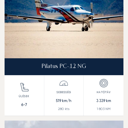
Pilatus PC-12 NG
519
km/h
3 339
km
6-7
280
kts
1 803
NM