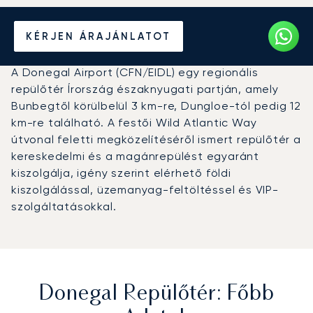
Magánrepülőgép bérlése a
KÉRJEN ÁRAJÁNLATOT
Donegal repülőtérre (CFN)
A Donegal Airport (CFN/EIDL) egy regionális
repülőtér Írország északnyugati partján, amely
Bunbegtől körülbelül 3 km-re, Dungloe-tól pedig 12
km-re található. A festői Wild Atlantic Way
útvonal feletti megközelítéséről ismert repülőtér a
kereskedelmi és a magánrepülést egyaránt
kiszolgálja, igény szerint elérhető földi
kiszolgálással, üzemanyag-feltöltéssel és VIP-
szolgáltatásokkal.
Donegal Repülőtér: Főbb