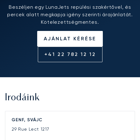
Beszéljen egy LunaJets repülési szakértővel, és
percek alatt megkapja igény szerinti árajánlatát.
Kötelezettségmentes.
AJÁNLAT KÉRÉSE
+41 22 782 12 12
Irodáink
GENF, SVÁJC
29 Rue Lect
1217