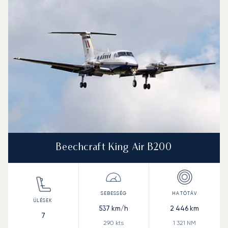
Beechcraft King Air B200
537
km/h
2 446
km
7
290
kts
1 321
NM