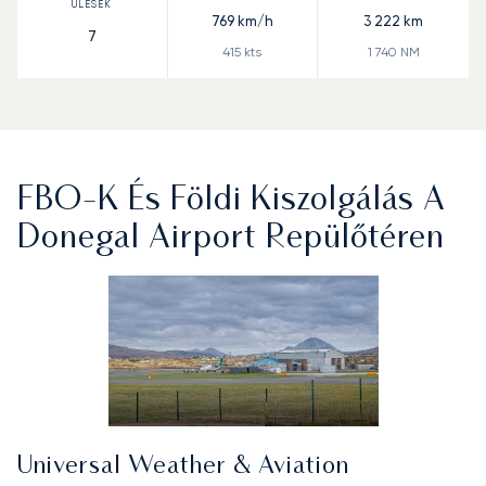
769
km/h
3 222
km
7
415
kts
1 740
NM
FBO-K És Földi Kiszolgálás A
Donegal Airport Repülőtéren
Universal Weather & Aviation