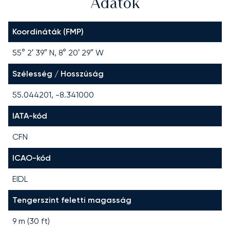
Adatok
Koordináták (FMP)
55° 2′ 39″ N, 8° 20′ 29″ W
Szélesség / Hosszúság
55.044201, -8.341000
IATA-kód
CFN
ICAO-kód
EIDL
Tengerszint feletti magasság
9 m (30 ft)