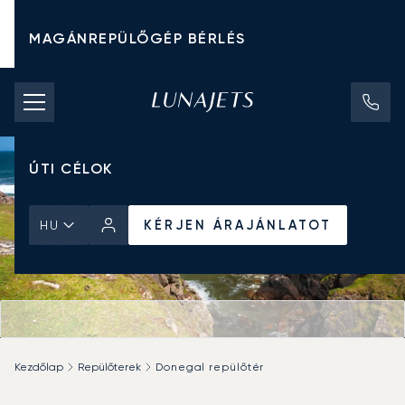
MAGÁNREPÜLŐGÉP BÉRLÉS
CHARTER ÁRAK
MAGÁNREPÜLŐGÉPEK
ÚTI CÉLOK
KÉRJEN ÁRAJÁNLATOT
HU
Kezdőlap
Repülőterek
Donegal repülőtér