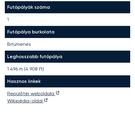
Futópályák száma
1
Futópálya burkolata
Bitumenes
Leghosszabb futópálya
1 496
m (
4 908
ft)
Hasznos linkek
Repülőtér weboldala
Wikipédia-oldal