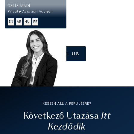
DALIA MADI
Private Aviation Advisor
EN
AR
HU
FR
CALL US
KÉSZEN ÁLL A REPÜLÉSRE?
Itt
Következő Utazása
Kezdődik