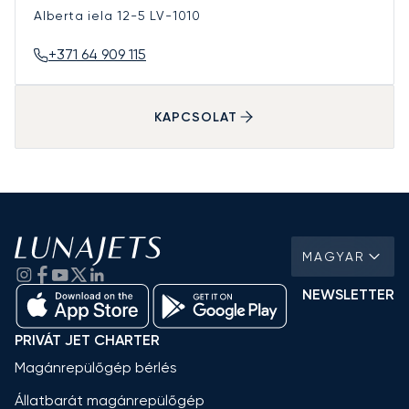
Alberta iela 12-5
LV-1010
+371 64 909 115
KAPCSOLAT
MAGYAR
NEWSLETTER
PRIVÁT JET CHARTER
Magánrepülőgép bérlés
Állatbarát magánrepülőgép