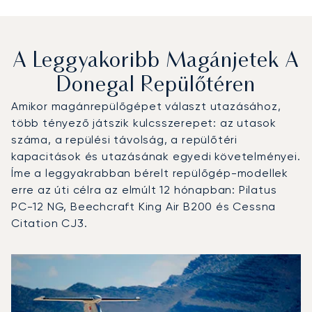
A Leggyakoribb Magánjetek A
Donegal Repülőtéren
Amikor magánrepülőgépet választ utazásához,
több tényező játszik kulcsszerepet: az utasok
száma, a repülési távolság, a repülőtéri
kapacitások és utazásának egyedi követelményei.
Íme a leggyakrabban bérelt repülőgép-modellek
erre az úti célra az elmúlt 12 hónapban: Pilatus
PC-12 NG, Beechcraft King Air B200 és Cessna
Citation CJ3.
Donegal repülőtér : A 3 legtöbbet repült repülőgép-típus
Repülőgép fotója
Repülőgép-típus
Ülőhelyek
Sebesség (km/h)
Sebesség (csomó)
Hatótávolság (km)
Hatótávolság (NM)