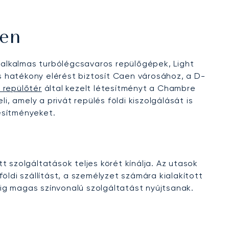
ren
y alkalmas turbólégcsavaros repülőgépek, Light
 hatékony elérést biztosít Caen városához, a D-
 repülőtér
által kezelt létesítményt a Chambre
 amely a privát repülés földi kiszolgálását is
esítményeket.
 szolgáltatások teljes körét kínálja. Az utasok
öldi szállítást, a személyzet számára kialakított
ig magas színvonalú szolgáltatást nyújtsanak.