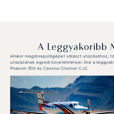
A Leggyakoribb 
Amikor magánrepülőgépet választ utazásához, töb
utazásának egyedi követelményei. Íme a leggyakra
Phenom 300 és Cessna Citation CJ2.
Caen Carpiquet repülőtér : A 3 legtöbbet repült repü
Repülőgép fotója
Repülőgép-típus
Ülőhelyek
Sebesség (km/h)
Sebesség (csomó)
Hatótávolság (
Hatótávolság (NM)