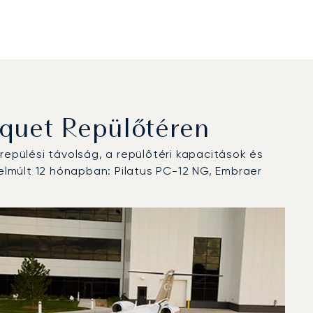
quet Repülőtéren
epülési távolság, a repülőtéri kapacitások és
elmúlt 12 hónapban: Pilatus PC-12 NG, Embraer