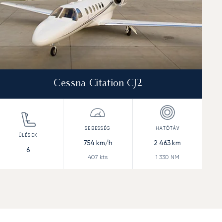
Cessna Citation CJ2
754
km/h
2 463
km
6
407
kts
1 330
NM