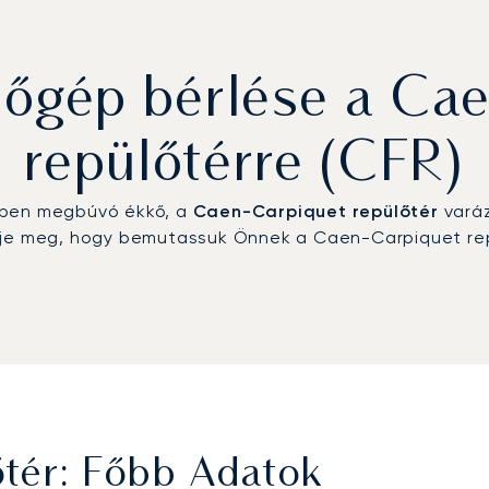
őgép bérlése a Cae
repülőtérre (CFR)
ében megbúvó ékkő, a
Caen-Carpiquet repülőtér
varáz
je meg, hogy bemutassuk Önnek a Caen-Carpiquet repül
tér: Főbb Adatok