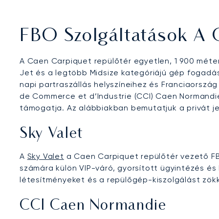
FBO Szolgáltatások A 
A Caen Carpiquet repülőtér egyetlen, 1 900 méter
Jet és a legtöbb Midsize kategóriájú gép fogadá
napi partraszállás helyszíneihez és Franciaorszá
de Commerce et d’Industrie (CCI) Caen Normandie 
támogatja. Az alábbiakban bemutatjuk a privát j
Sky Valet
A
Sky Valet
a Caen Carpiquet repülőtér vezető FBO
számára külön VIP-váró, gyorsított ügyintézés és 
létesítményeket és a repülőgép-kiszolgálást zök
CCI Caen Normandie