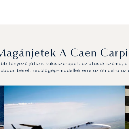
Magánjetek A Caen Carpi
b tényező játszik kulcsszerepet: az utasok száma, a r
bban bérelt repülőgép-modellek erre az úti célra az 
lőgép-típus a repülési forgalom száma alapján 2025-ben
km)