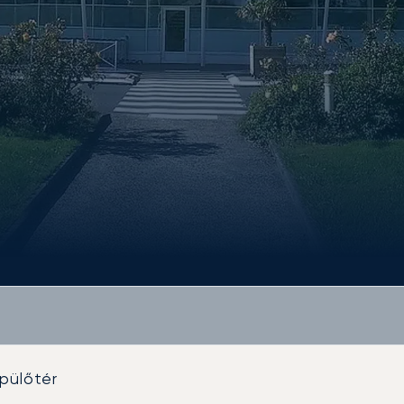
pülőtér