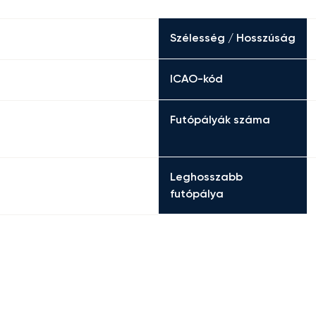
Szélesség / Hosszúság
ICAO-kód
Futópályák száma
Leghosszabb
futópálya