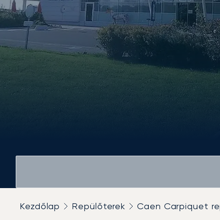
Kezdőlap
Repülőterek
Caen Carpiquet re