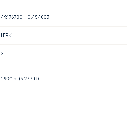
49.176780, -0.454883
LFRK
2
1 900
m (
6 233
ft)