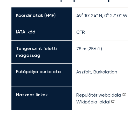
Koordináták (FMP)
49° 10′ 24″ N, 0° 27′ 0″ W
IATA-kód
CFR
Tengerszint feletti
78 m (256 ft)
magasság
Futópálya burkolata
Aszfalt, Burkolatlan
Hasznos linkek
Repülőtér weboldala
Wikipédia-oldal