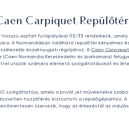
Caen Carpiquet Repülőté
 hosszú aszfalt futópályával (13/31) rendelkezik, amel
sára. A Normandiában található repülőtér kényelmes és
g szélesebb északnyugati régiójához. A
Caen Carpiquet
(Caen Normandia Kereskedelmi és Iparkamara) felügyeli,
ettel utazók számára elérhető szolgáltatásokat és lét
 szolgáltatója, amely a privát jet műveletekre szabott
közvetlen hozzáférés biztosított a repülőgépükhöz. A f
kenőmentesen szervezik, hogy az érkezéstől az indulás