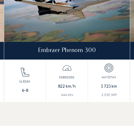
Embraer Phenom 300
822
km/h
3 723
km
6-8
444
kts
2 010
NM