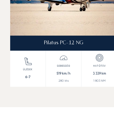
Pilatus PC-12 NG
519
km/h
3 339
km
6-7
280
kts
1 803
NM