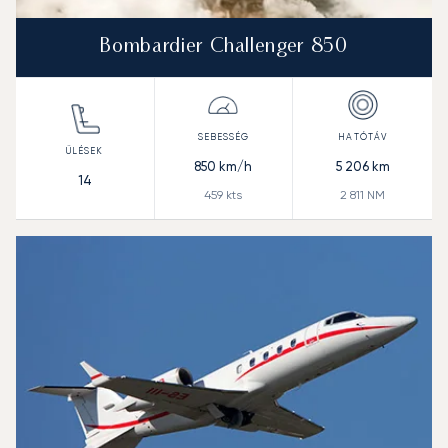
Bombardier Challenger 850
850
km/h
5 206
km
14
459
kts
2 811
NM