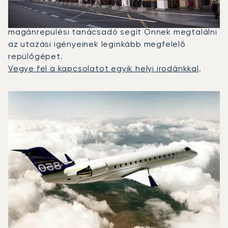
Falcon 2000LX volt a leggyakrabban igénybe vett
magánrepülő Athén és Rijád között. Egy dedikált
magánrepülési tanácsadó segít Önnek megtalálni
az utazási igényeinek leginkább megfelelő
repülőgépet.
Vegye fel a kapcsolatot egyik helyi irodánkkal
.
A 2025-ös repülési forgalom alapján legtöbbször igénybe 
Repülőgép fotója
Repülőgép-típus
Ülőhelyek
Sebesség (km/h)
Sebesség (csomó)
Hatótávolság (km)
Hatótávolság (NM)