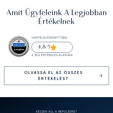
Amit Ügyfeleink A Legjobban
Értékelnek
ÜGYFÉLELÉGEDETTSÉG
4,8
/5
2 302 ÉRTÉKELÉS ALAPJÁN
OLVASSA EL AZ ÖSSZES
ÉRTÉKELÉST
KÉSZEN ÁLL A REPÜLÉSRE?