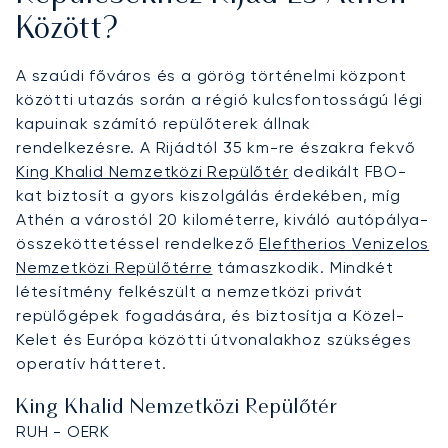
Között?
A szaúdi főváros és a görög történelmi központ
közötti utazás során a régió kulcsfontosságú légi
kapuinak számító repülőterek állnak
rendelkezésre. A Rijádtól 35 km-re északra fekvő
King Khalid Nemzetközi Repülőtér
dedikált FBO-
kat biztosít a gyors kiszolgálás érdekében, míg
Athén a várostól 20 kilométerre, kiváló autópálya-
összeköttetéssel rendelkező
Eleftherios Venizelos
Nemzetközi Repülőtérre
támaszkodik. Mindkét
létesítmény felkészült a nemzetközi privát
repülőgépek fogadására, és biztosítja a Közel-
Kelet és Európa közötti útvonalakhoz szükséges
operatív hátteret.
King Khalid Nemzetközi Repülőtér
RUH - OERK