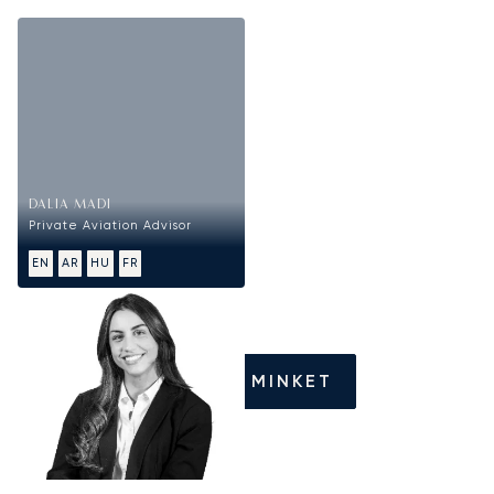
DALIA MADI
Private Aviation Advisor
EN
AR
HU
FR
HÍVJON MINKET