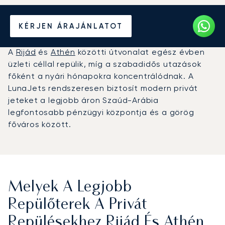
Béreljen magánrepülőt
KÉRJEN ÁRAJÁNLATOT
Rijád és Athén között
A
Rijád
és
Athén
közötti útvonalat egész évben
üzleti céllal repülik, míg a szabadidős utazások
főként a nyári hónapokra koncentrálódnak. A
LunaJets rendszeresen biztosít modern privát
jeteket a legjobb áron Szaúd-Arábia
legfontosabb pénzügyi központja és a görög
főváros között.
Melyek A Legjobb
Repülőterek A Privát
Repülésekhez Rijád És Athén