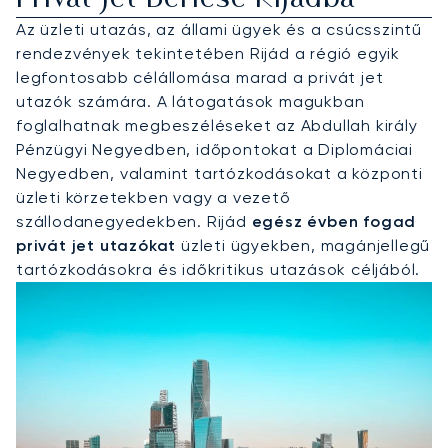
Az üzleti utazás, az állami ügyek és a csúcsszintű
rendezvények tekintetében Rijád a régió egyik
legfontosabb célállomása marad a privát jet
utazók számára. A látogatások magukban
foglalhatnak megbeszéléseket az Abdullah király
Pénzügyi Negyedben, időpontokat a Diplomáciai
Negyedben, valamint tartózkodásokat a központi
üzleti körzetekben vagy a vezető
szállodanegyedekben. Rijád
egész évben fogad
privát jet utazókat
üzleti ügyekben, magánjellegű
tartózkodásokra és időkritikus utazások céljából.