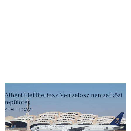
Athéni Eleftheriosz Venizelosz nemzetközi
repülőtér
ATH - LGAV