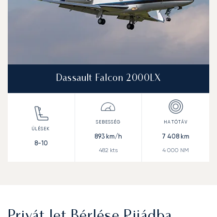
Dassault Falcon 2000LX
893
km/h
7 408
km
8-10
482
kts
4 000
NM
Privát Jet Bérlése Rijádba