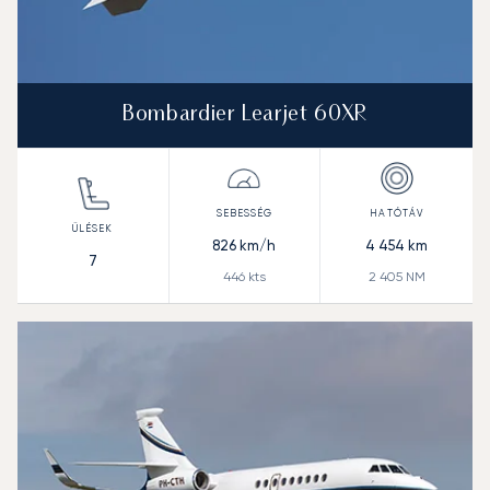
Bombardier Learjet 60XR
826
km/h
4 454
km
7
446
kts
2 405
NM