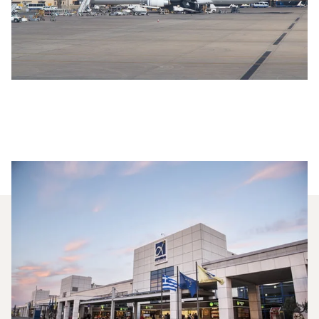
Milyen Típusú Privát Jetet
Charterelhetek A Rijád–Athén
Útvonalon?
2025-ben a Challenger 850, a Learjet 60XR és a