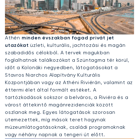
Privát Jet Bérlése Athénba
Athén
minden évszakban fogad privát jet
utazókat
üzleti, kulturális, jachtozási és magán
szabadidős célokból. A tervek magukban
foglalhatnak találkozókat a Szüntagma tér körül,
időt a Kolonáki negyedben, látogatásokat a
Stavros Niarchos Alapítvány Kulturális
Központjában vagy az Athéni Riviérán, valamint az
éttermi élet által formált estéket. A
tartózkodások sokszor a belváros, a Riviéra és a
várost áttekintő magánrezidenciák között
oszlanak meg. Egyes látogatások szorosan
ütemezettek, míg mások teret hagynak
múzeumlátogatásoknak, családi programoknak
vagy néhány napnak a tengeri út előtt.