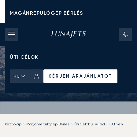
MAGÁNREPÜLŐGÉP BÉRLÉS
CHARTER ÁRAK
MAGÁNREPÜLŐGÉPEK
ÚTI CÉLOK
KÉRJEN ÁRAJÁNLATOT
HU
Kezdőlap
Magánrepülőgép Bérlés
Úti Célok
Rijád ↔ Athén