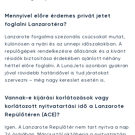
Mennyivel előre érdemes privát jetet
foglalni Lanzarotéra?
Lanzarote forgalma szezonális csúcsokat mutat,
különösen a nyári és az ünnepi időszakokban. A
repülőgépek rendelkezésre állásának és a kívánt
résidők biztosítása érdekében ajánlott néhány
héttel előre foglalni. A LunaJets azonban gyakran
jóval rövidebb határidővel is tud járatokat
szervezni – még nagy kereslet esetén is.
Vannak-e kijárási korlátozások vagy
korlátozott nyitvatartási idő a Lanzarote
Repülőtéren (ACE)?
Igen. A Lanzarote Repülőtér nem tart nyitva a nap
24 órájában. Márciustól októberig a nyitvatartási