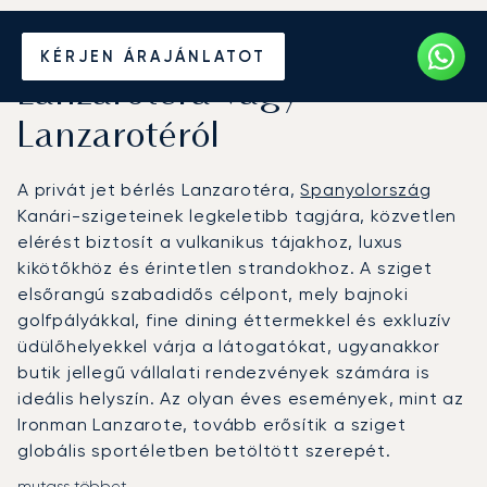
Béreljen magánrepülőt
KÉRJEN ÁRAJÁNLATOT
Lanzarotéra vagy
Lanzarotéról
A privát jet bérlés Lanzarotéra,
Spanyolország
Kanári-szigeteinek legkeletibb tagjára, közvetlen
elérést biztosít a vulkanikus tájakhoz, luxus
kikötőkhöz és érintetlen strandokhoz. A sziget
elsőrangú szabadidős célpont, mely bajnoki
golfpályákkal, fine dining éttermekkel és exkluzív
üdülőhelyekkel várja a látogatókat, ugyanakkor
butik jellegű vállalati rendezvények számára is
ideális helyszín. Az olyan éves események, mint az
Ironman Lanzarote, tovább erősítik a sziget
globális sportéletben betöltött szerepét.
mutass többet...