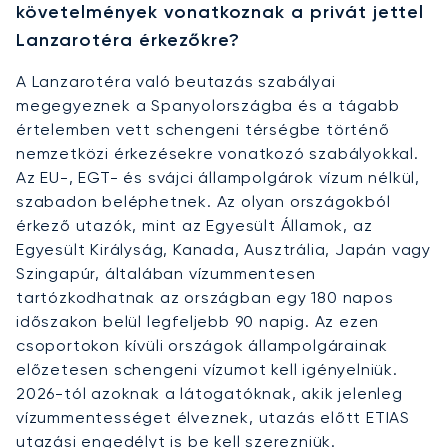
követelmények vonatkoznak a privát jettel
Lanzarotéra érkezőkre?
A Lanzarotéra való beutazás szabályai
megegyeznek a Spanyolországba és a tágabb
értelemben vett schengeni térségbe történő
nemzetközi érkezésekre vonatkozó szabályokkal.
Az EU-, EGT- és svájci állampolgárok vízum nélkül,
szabadon beléphetnek. Az olyan országokból
érkező utazók, mint az Egyesült Államok, az
Egyesült Királyság, Kanada, Ausztrália, Japán vagy
Szingapúr, általában vízummentesen
tartózkodhatnak az országban egy 180 napos
időszakon belül legfeljebb 90 napig. Az ezen
csoportokon kívüli országok állampolgárainak
előzetesen schengeni vízumot kell igényelniük.
2026-tól azoknak a látogatóknak, akik jelenleg
vízummentességet élveznek, utazás előtt ETIAS
utazási engedélyt is be kell szerezniük.