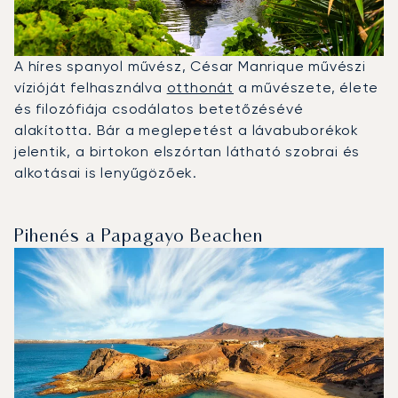
A híres spanyol művész, César Manrique művészi
vízióját felhasználva
otthonát
a művészete, élete
és filozófiája csodálatos betetőzésévé
alakította. Bár a meglepetést a lávabuborékok
jelentik, a birtokon elszórtan látható szobrai és
alkotásai is lenyűgözőek.
Pihenés a Papagayo Beachen