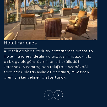
Hotel Fariones
L
A közeli öbölhöz exkluzív hozzáférést biztosító
H
Hotel Fariones
ideális választás mindazoknak,
S
akik egy elegáns és kifinomult szállodát
ó
keresnek. A nemrégiben felújított szobákból
f
tökéletes kilátás nyílik az óceánra, miközben
F
prémium kényelmet biztosítanak.
t