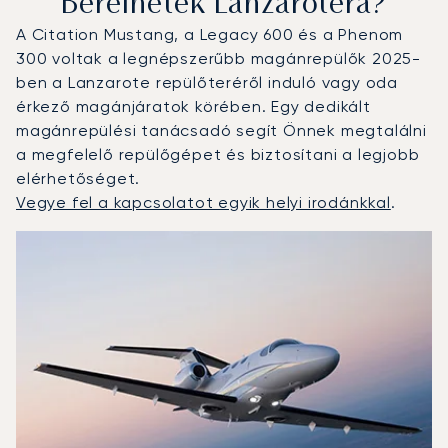
Bérelhetek Lanzarotéra?
A Citation Mustang, a Legacy 600 és a Phenom
300 voltak a legnépszerűbb magánrepülők 2025-
ben a Lanzarote repülőteréről induló vagy oda
érkező magánjáratok körében. Egy dedikált
magánrepülési tanácsadó segít Önnek megtalálni
a megfelelő repülőgépet és biztosítani a legjobb
elérhetőséget.
Vegye fel a kapcsolatot egyik helyi irodánkkal
.
Lanzarote : A 3 legtöbbet repült repülőgép-típus a repül
Repülőgép fotója
Repülőgép-típus
Ülőhelyek
Sebesség (km/h)
Sebesség (csomó)
Hatótávolság (km)
Hatótávolság (NM)