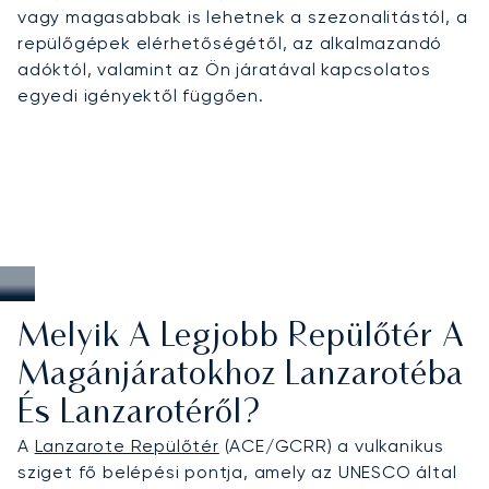
pihenőhelyekre, a személyre szabott támogatást
vagy magasabbak is lehetnek a szezonalitástól, a
a sporteseményekhez, valamint a rugalmas
repülőgépek elérhetőségétől, az alkalmazandó
utazást a Kanári-szigetek között.
adóktól, valamint az Ön járatával kapcsolatos
egyedi igényektől függően.
Melyik A Legjobb Repülőtér A
Magánjáratokhoz Lanzarotéba
És Lanzarotéről?
A
Lanzarote Repülőtér
(ACE/GCRR) a vulkanikus
sziget fő belépési pontja, amely az UNESCO által