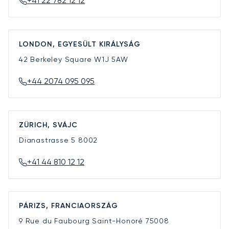
+41 22 782 12 12
LONDON, EGYESÜLT KIRÁLYSÁG
42 Berkeley Square
W1J 5AW
+44 2074 095 095
ZÜRICH, SVÁJC
Dianastrasse 5
8002
+41 44 810 12 12
PÁRIZS, FRANCIAORSZÁG
9 Rue du Faubourg Saint-Honoré
75008