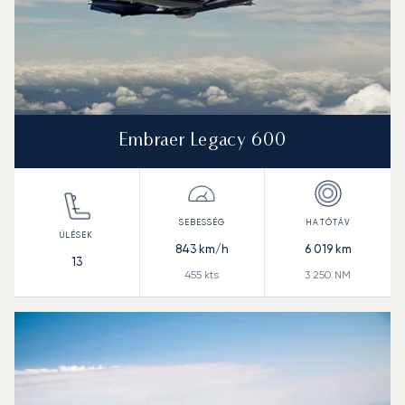
Embraer Legacy 600
843
km/h
6 019
km
13
455
kts
3 250
NM