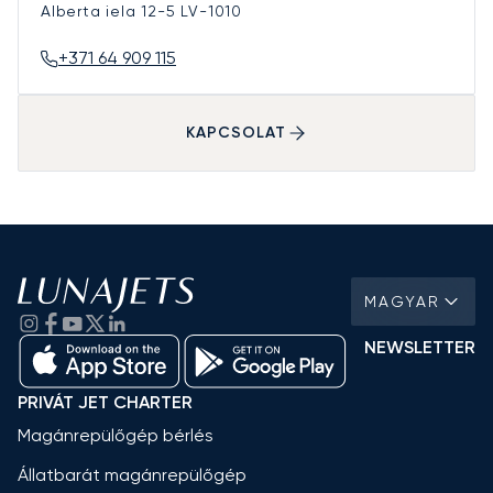
Alberta iela 12-5
LV-1010
+371 64 909 115
KAPCSOLAT
MAGYAR
NEWSLETTER
PRIVÁT JET CHARTER
Magánrepülőgép bérlés
Állatbarát magánrepülőgép