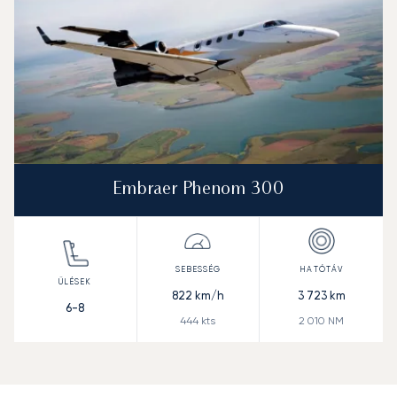
Embraer Phenom 300
822
km/h
3 723
km
6-8
444
kts
2 010
NM