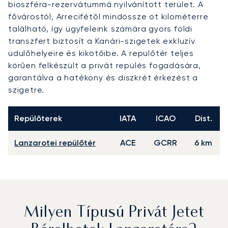
bioszféra-rezervátummá nyilvánított terület. A
fővárostól, Arrecifétől mindössze öt kilométerre
található, így ügyfeleink számára gyors földi
transzfert biztosít a Kanári-szigetek exkluzív
üdülőhelyeire és kikötőibe. A repülőtér teljes
körűen felkészült a privát repülés fogadására,
garantálva a hatékony és diszkrét érkezést a
szigetre.
Repülőterek
IATA
ICAO
Dist.
Lanzarotei repülőtér
ACE
GCRR
6 km
Milyen Típusú Privát Jetet