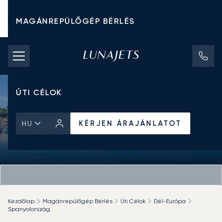
MAGÁNREPÜLŐGÉP BÉRLÉS
CHARTER ÁRAK
MAGÁNREPÜLŐGÉPEK
ÚTI CÉLOK
KÉRJEN ÁRAJÁNLATOT
HU
Kezdőlap
Magánrepülőgép Bérlés
Úti Célok
Dél-Európa
Spanyolország