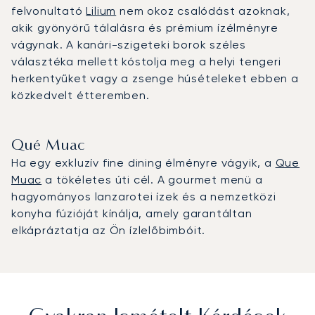
felvonultató
Lilium
nem okoz csalódást azoknak,
akik gyönyörű tálalásra és prémium ízélményre
vágynak. A kanári-szigeteki borok széles
választéka mellett kóstolja meg a helyi tengeri
herkentyűket vagy a zsenge húsételeket ebben a
közkedvelt étteremben.
Qué Muac
Ha egy exkluzív fine dining élményre vágyik, a
Que
Muac
a tökéletes úti cél. A gourmet menü a
hagyományos lanzarotei ízek és a nemzetközi
konyha fúzióját kínálja, amely garantáltan
elkápráztatja az Ön ízlelőbimbóit.