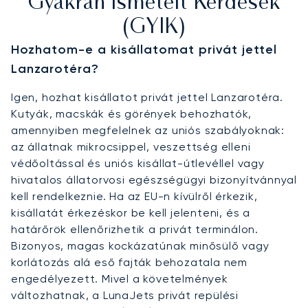
Gyakran Ismételt Kérdések
(GYIK)
Hozhatom-e a kisállatomat privát jettel
Lanzarotéra?
Igen, hozhat kisállatot privát jettel Lanzarotéra.
Kutyák, macskák és görények behozhatók,
amennyiben megfelelnek az uniós szabályoknak:
az állatnak mikrocsippel, veszettség elleni
védőoltással és uniós kisállat-útlevéllel vagy
hivatalos állatorvosi egészségügyi bizonyítvánnyal
kell rendelkeznie. Ha az EU-n kívülről érkezik,
kisállatát érkezéskor be kell jelenteni, és a
határőrök ellenőrizhetik a privát terminálon.
Bizonyos, magas kockázatúnak minősülő vagy
korlátozás alá eső fajták behozatala nem
engedélyezett. Mivel a követelmények
változhatnak, a LunaJets privát repülési