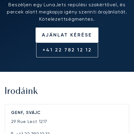
Beszéljen egy LunaJets repülési szakértővel, és
percek alatt megkapja igény szerinti árajánlatát.
Kötelezettségmentes.
AJÁNLAT KÉRÉSE
+41 22 782 12 12
Irodáink
GENF, SVÁJC
29 Rue Lect
1217