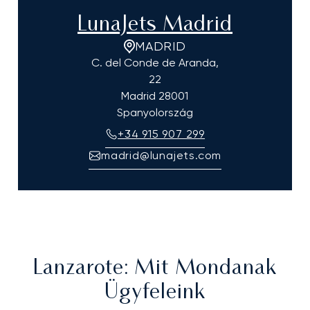
LunaJets Madrid
MADRID
C. del Conde de Aranda,
22
Madrid
28001
Spanyolország
+34 915 907 299
madrid@lunajets.com
Lanzarote
: Mit Mondanak
Ügyfeleink