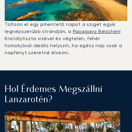
Töltsön el egy pihentető napot a sziget egyik
legnépszerűbb strandján, a
Papagayo Beachen
!
Kristálytiszta vizével és végtelen, fehér
homokjával ideális helyszín, ha egész nap csak a
napfényt szeretné élvezni.
Hol Érdemes Megszállni
Lanzarotén?