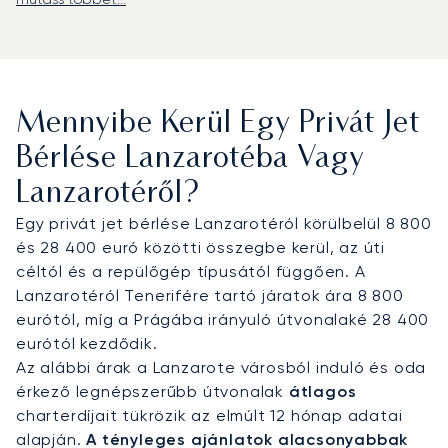
A LunaJets privát repülőutakat szervez
közvetlenül a César Manrique-Lanzarote
Repülőtérre (ACE), ahol a dedikált FBO
szolgáltatások garantálják a gyors és diszkrét
érkezést. Innen sofőrös transzferrel kevesebb
Mennyibe Kerül Egy Privát Jet
mint 30 perc alatt elérhetők a luxusüdülőhelyek és
a Puerto Calero kikötő, valamint az olyan kulturális
Bérlése Lanzarotéba Vagy
látványosságok, mint a César Manrique
Lanzarotéről?
Alapítvány. Igény esetén a szomszédos Kanári-
szigetekre is megszervezzük a továbbutazást,
Egy privát jet bérlése Lanzarotéról körülbelül 8 800
lehetővé téve több szigetet érintő útiterv
és 28 400 euró közötti összegbe kerül, az úti
megvalósítását.
céltól és a repülőgép típusától függően. A
Lanzarotéról Tenerifére tartó járatok ára 8 800
Két évtizedes tapasztalatával a LunaJets volt az
eurótól, míg a Prágába irányuló útvonalaké 28 400
első európai privát jet bróker, amely elnyerte az
eurótól kezdődik.
Argus® minősítést, ami a szigorú biztonsági
Az alábbi árak a Lanzarote városból induló és oda
normáknak való megfelelést és a szolgáltatások
érkező legnépszerűbb útvonalak
átlagos
kiválóságát igazolja. Lanzarotén ez a szakértelem
charterdíjait tükrözik az elmúlt 12 hónap adatai
garantálja a diszkrét eljutást a luxus
alapján.
A tényleges ajánlatok alacsonyabbak