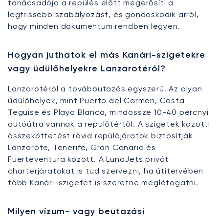
tanácsadója a repülés előtt megerősíti a
legfrissebb szabályozást, és gondoskodik arról,
hogy minden dokumentum rendben legyen.
Hogyan juthatok el más Kanári-szigetekre
vagy üdülőhelyekre Lanzarotéról?
Lanzarotéról a továbbutazás egyszerű. Az olyan
üdülőhelyek, mint Puerto del Carmen, Costa
Teguise és Playa Blanca, mindössze 10-40 percnyi
autóútra vannak a repülőtértől. A szigetek közötti
összeköttetést rövid repülőjáratok biztosítják
Lanzarote, Tenerife, Gran Canaria és
Fuerteventura között. A LunaJets privát
charterjáratokat is tud szervezni, ha útitervében
több Kanári-szigetet is szeretne meglátogatni.
Milyen vízum- vagy beutazási