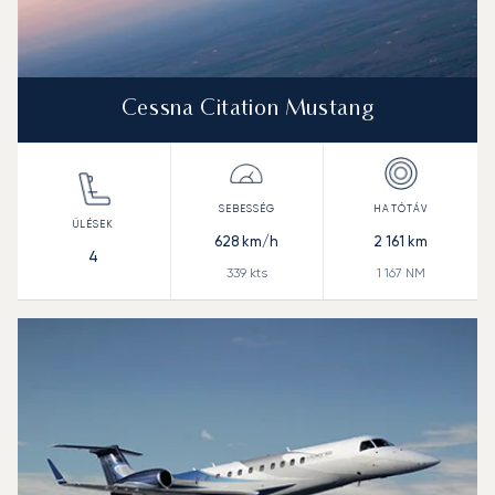
Cessna Citation Mustang
628
km/h
2 161
km
4
339
kts
1 167
NM