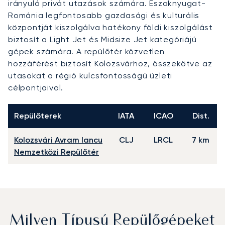
irányuló privát utazások számára. Északnyugat-
Románia legfontosabb gazdasági és kulturális
központját kiszolgálva hatékony földi kiszolgálást
biztosít a Light Jet és Midsize Jet kategóriájú
gépek számára. A repülőtér közvetlen
hozzáférést biztosít Kolozsvárhoz, összekötve az
utasokat a régió kulcsfontosságú üzleti
célpontjaival.
Repülőterek
IATA
ICAO
Dist.
Kolozsvári Avram Iancu
CLJ
LRCL
7 km
Nemzetközi Repülőtér
Milyen Típusú Repülőgépeket