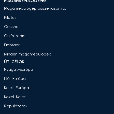
MAGÁNREPÜLŐGÉPEK
Magánrepülőgép összehasonlító
Pilatus
Cessna
Gulfstream
Embraer
Minden magánrepülőgép
ÚTI CÉLOK
Nyugat-Európa
Dél-Európa
Kelet-Európa
Közel-Kelet
Repülőterek