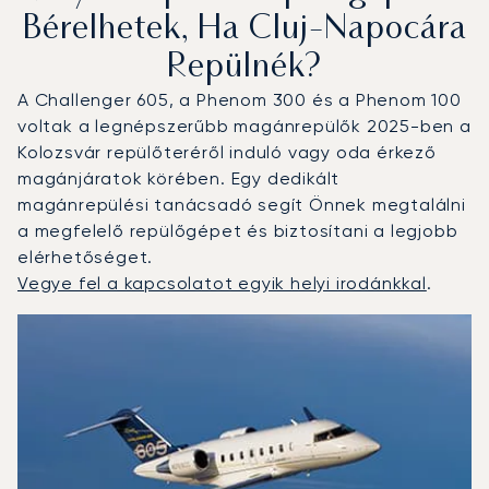
Bérelhetek, Ha Cluj-Napocára
Repülnék?
A Challenger 605, a Phenom 300 és a Phenom 100
voltak a legnépszerűbb magánrepülők 2025-ben a
Kolozsvár repülőteréről induló vagy oda érkező
magánjáratok körében. Egy dedikált
magánrepülési tanácsadó segít Önnek megtalálni
a megfelelő repülőgépet és biztosítani a legjobb
elérhetőséget.
Vegye fel a kapcsolatot egyik helyi irodánkkal
.
Kolozsvár : A 3 legtöbbet repült repülőgép-típus a repül
Repülőgép fotója
Repülőgép-típus
Ülőhelyek
Sebesség (km/h)
Sebesség (csomó)
Hatótávolság (km)
Hatótávolság (NM)