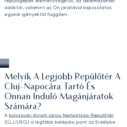
repülőgépek elérhetőségétől, az alkalmazandó
adóktól, valamint az Ön járatával kapcsolatos
egyedi igényektől függően.
Melyik A Legjobb Repülőtér A
Cluj-Napocára Tartó És
Onnan Induló Magánjáratok
Számára?
A
kolozsvári
Avram Iancu
Nemzetközi Repülőtér
(CLJ/LRCL) a legfőbb belépési pont az Erdélybe