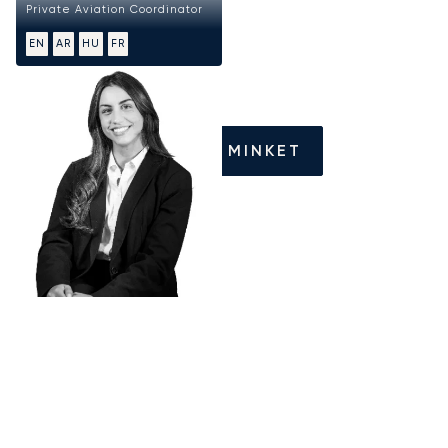
Private Aviation Coordinator
EN
AR
HU
FR
HÍVJON MINKET