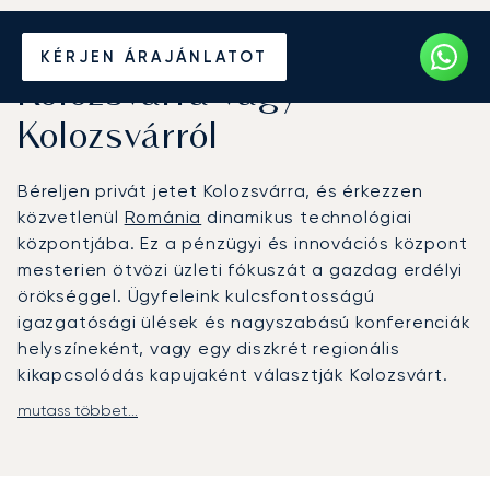
Béreljen magánrepülőt
KÉRJEN ÁRAJÁNLATOT
Kolozsvárra vagy
Kolozsvárról
Béreljen privát jetet Kolozsvárra, és érkezzen
közvetlenül
Románia
dinamikus technológiai
központjába. Ez a pénzügyi és innovációs központ
mesterien ötvözi üzleti fókuszát a gazdag erdélyi
örökséggel. Ügyfeleink kulcsfontosságú
igazgatósági ülések és nagyszabású konferenciák
helyszíneként, vagy egy diszkrét regionális
kikapcsolódás kapujaként választják Kolozsvárt.
mutass többet...
A LunaJets-nél mi alakítjuk a repülést az Ön
időbeosztásához. Minden részletet kézben
tartunk, hogy Ön higgadtan és magabiztosan