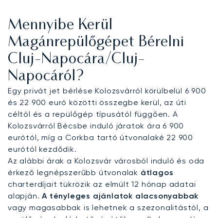
érkezhessen megbeszéléseire, például a
Kolozsvári Innovációs Parkba.
Mennyibe Kerül
Európa első ARGUS-tanúsítvánnyal rendelkező
Magánrepülőgépet Bérelni
privát jet brókereként működési és biztonsági
Cluj-Napocára/Cluj-
normáinkat független szervezet ellenőrzi. Ez az
elkötelezettség garantálja, hogy utazását a
Napocáról?
legnagyobb precizitással szervezzük meg.
Egy privát jet bérlése Kolozsvárról körülbelül 6 900
és 22 900 euró közötti összegbe kerül, az úti
céltól és a repülőgép típusától függően. A
Kolozsvárról Bécsbe induló járatok ára 6 900
eurótól, míg a Corkba tartó útvonalaké 22 900
eurótól kezdődik.
Az alábbi árak a Kolozsvár városból induló és oda
érkező legnépszerűbb útvonalak
átlagos
charterdíjait tükrözik az elmúlt 12 hónap adatai
alapján.
A tényleges ajánlatok alacsonyabbak
vagy magasabbak is lehetnek a szezonalitástól, a