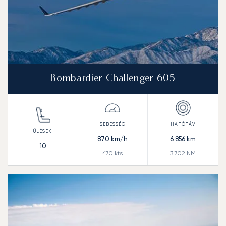
Bombardier Challenger 605
870
km/h
6 856
km
10
470
kts
3 702
NM