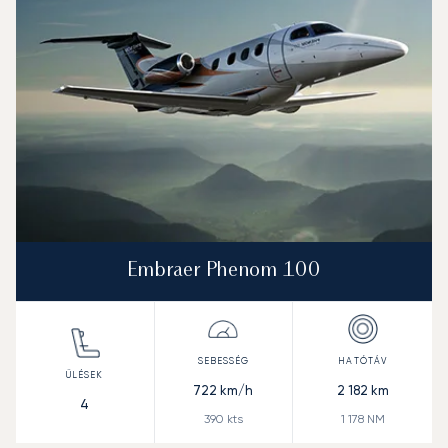
Embraer Phenom 100
722
km/h
2 182
km
4
390
kts
1 178
NM