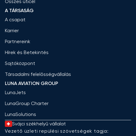
Összes úticél
A TÁRSASÁG
A csapat
Karrier
Partnereink
Hírek és Betekintés
Sajtóközpont
Társadalmi felelősségvállalás
LUNA AVIATION GROUP
LunaJets
LunaGroup Charter
LunaSolutions
Svájci székhelyű vállalat
Vezető üzleti repülési szövetségek tagja: