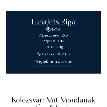
LunaJets Riga
RIGA
Alberta iela 12-5
Riga
LV-1010
Lettország
+371 64 909 115
riga@lunajets.com
Kolozsvár
: Mit Mondanak