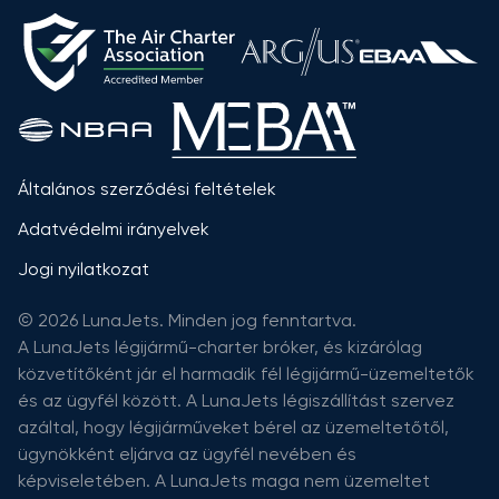
Általános szerződési feltételek
Adatvédelmi irányelvek
Jogi nyilatkozat
© 2026 LunaJets. Minden jog fenntartva.
A LunaJets légijármű-charter bróker, és kizárólag
közvetítőként jár el harmadik fél légijármű-üzemeltetők
és az ügyfél között. A LunaJets légiszállítást szervez
azáltal, hogy légijárműveket bérel az üzemeltetőtől,
ügynökként eljárva az ügyfél nevében és
képviseletében. A LunaJets maga nem üzemeltet