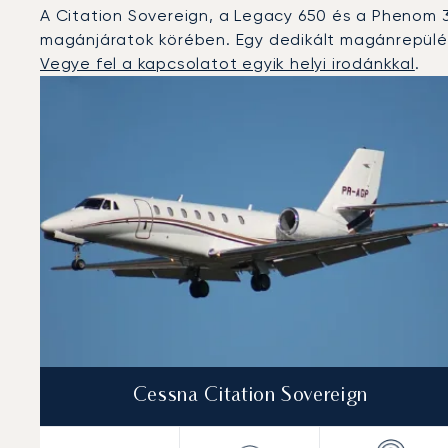
A Citation Sovereign, a Legacy 650 és a Phenom 
magánjáratok körében. Egy dedikált magánrepülés
Vegye fel a kapcsolatot egyik helyi irodánkkal
.
Helsinki : A 3 legtöbbet repült repülőgép-típus a repü
Repülőgép fotója
Repülőgép-típus
Ülőhelyek
Sebesség (km/h)
Sebesség (csomó)
Hatótávolság (
Hatótávolság (NM)
Cessna Citation Sovereign