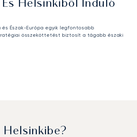
És Helsinkiből Induló
a és Észak-Európa egyik legfontosabb
tratégiai összeköttetést biztosít a tágabb északi
 Helsinkibe?