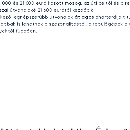
7 000 és 21 600 euró között mozog, az úti céltól és a r
izzai útvonalaké 21 600 eurótól kezdődik.
 érkező legnépszerűbb útvonalak
átlagos
charterdíjait t
bbak is lehetnek a szezonalitástól, a repülőgépek el
nyektől függően.