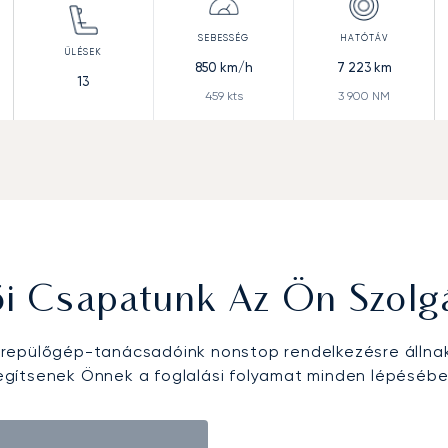
850
km/h
7 223
km
13
459
kts
3 900
NM
ői Csapatunk Az Ön Szolg
epülőgép-tanácsadóink nonstop rendelkezésre állna
egítsenek Önnek a foglalási folyamat minden lépésébe