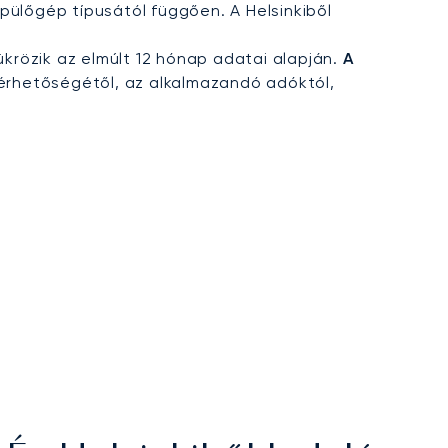
epülőgép típusától függően. A Helsinkiből
ükrözik az elmúlt 12 hónap adatai alapján.
A
érhetőségétől, az alkalmazandó adóktól,