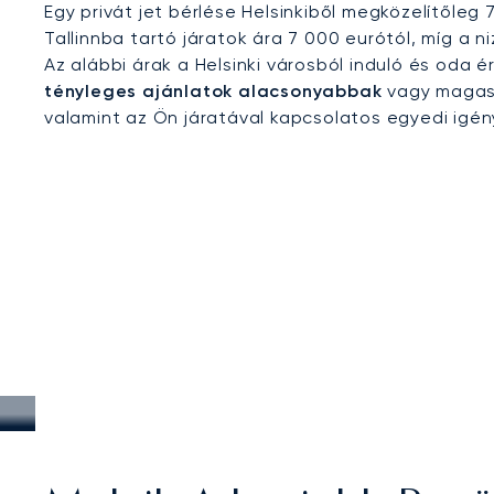
Egy privát jet bérlése Helsinkiből megközelítőleg 
Tallinnba tartó járatok ára 7 000 eurótól, míg a n
Az alábbi árak a Helsinki városból induló és oda
tényleges ajánlatok alacsonyabbak
vagy magasa
valamint az Ön járatával kapcsolatos egyedi igé