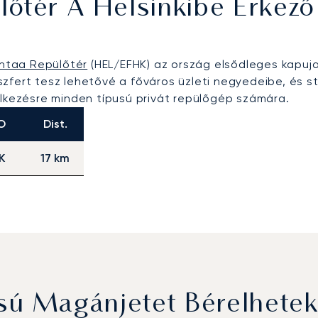
őtér A Helsinkibe Érkező 
antaa Repülőtér
(HEL/EFHK) az ország elsődleges kapuj
zfert tesz lehetővé a főváros üzleti negyedeibe, és s
elkezésre minden típusú privát repülőgép számára.
O
Dist.
K
17 km
sú Magánjetet Bérelhetek