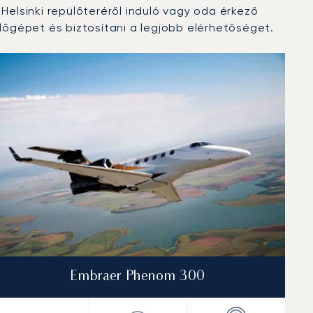
elsinki repülőteréről induló vagy oda érkező
őgépet és biztosítani a legjobb elérhetőséget.
Embraer Phenom 300