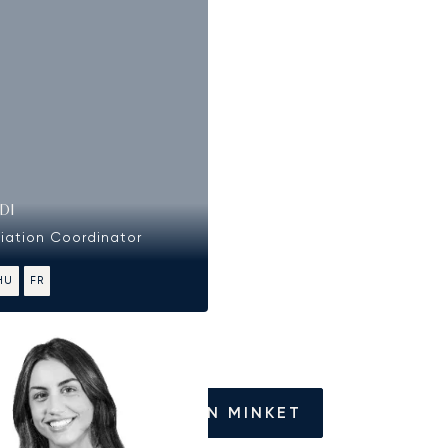
DI
viation Coordinator
HU
FR
HÍVJON MINKET