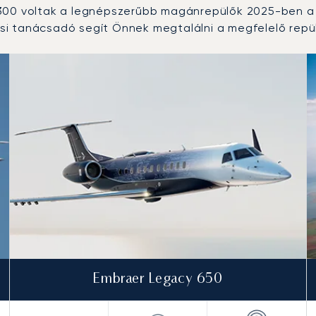
300 voltak a legnépszerűbb magánrepülők 2025-ben a H
i tanácsadó segít Önnek megtalálni a megfelelő repül
lési forgalom száma alapján 2025-ben
km)
Embraer Legacy 650