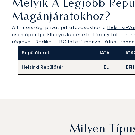
Melyik A Legjobb Repül
Magánjáratokhoz?
A finnországi privát jet utazásokhoz a
Helsinki-V
csomópontja. Elhelyezkedése hatékony földi trans
régióval. Dedikált FBO létesítmények állnak rend
Repülőterek
IATA
ICA
Helsinki Repülőtér
HEL
EFH
Milyen Típu