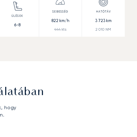
822
km/h
3 723
km
6-8
444
kts
2 010
NM
álatában
k, hogy
n.