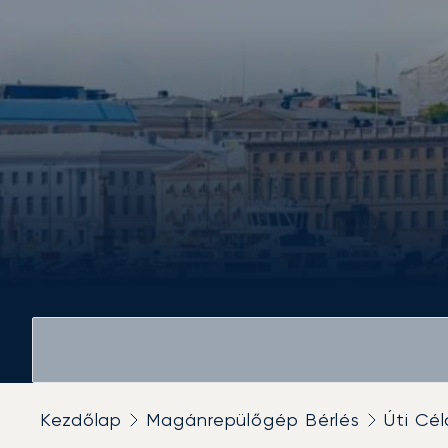
Kezdőlap
Magánrepülőgép Bérlés
Úti Cél