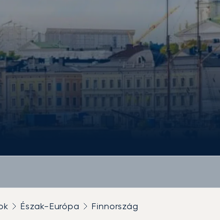
ok
Észak-Európa
Finnország