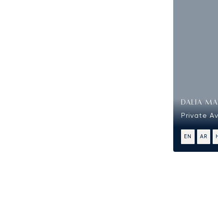
DALIA MA
Private A
EN
AR