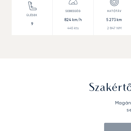
824
km/h
5 273
km
9
445
kts
2 847
NM
Szakért
Magánr
s