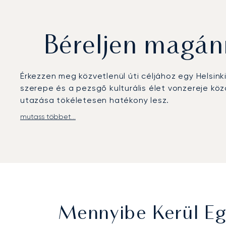
Béreljen magánr
Érkezzen meg közvetlenül úti céljához egy Helsinki
szerepe és a pezsgő kulturális élet vonzereje köz
utazása tökéletesen hatékony lesz.
mutass többet...
A repülőutakat teljes mértékben az Ön időbeosztá
készítjük elő, teljes diszkréciót biztosítva a mu
meg, készen állva egy gyors transzferre például 
Vállalkozásunk az ügyfeleink bizalmára épül, amit
garantálja, hogy a finn fővárosba szervezett utaz
elengedhetetlen minden magas szintű üzleti vag
Mennyibe Kerül Eg