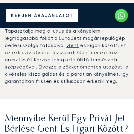
Béreljen magánrepülőt
KÉRJEN ÁRAJÁNLATOT
Genf és Figari között
Tapasztalja meg a luxus és a kényelem
legmagasabb fokát a LunaJets magánrepülőgép
bérlési szolgáltatásaival
Genf
és Figari között. Ez
az exkluzív útvonal összeköti Genf nemzetközi
presztízsét Korzika lélegzetelállító természeti
szépségével. Élvezze a zökkenőmentes utazást, a
kivételes kiszolgálást és a páratlan kényelmet, így
garantáltan frissen és stílusosan érkezik meg.
Mennyibe Kerül Egy Privát Jet
Bérlése Genf És Figari Között?