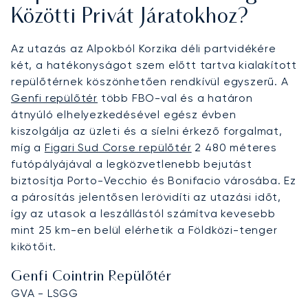
Közötti Privát Járatokhoz?
Az utazás az Alpokból Korzika déli partvidékére
két, a hatékonyságot szem előtt tartva kialakított
repülőtérnek köszönhetően rendkívül egyszerű. A
Genfi repülőtér
több FBO-val és a határon
átnyúló elhelyezkedésével egész évben
kiszolgálja az üzleti és a síelni érkező forgalmat,
míg a
Figari Sud Corse repülőtér
2 480 méteres
futópályájával a legközvetlenebb bejutást
biztosítja Porto-Vecchio és Bonifacio városába. Ez
a párosítás jelentősen lerövidíti az utazási időt,
így az utasok a leszállástól számítva kevesebb
mint 25 km-en belül elérhetik a Földközi-tenger
kikötőit.
Genfi Cointrin Repülőtér
GVA - LSGG