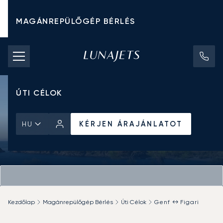
MAGÁNREPÜLŐGÉP BÉRLÉS
CHARTER ÁRAK
MAGÁNREPÜLŐGÉPEK
ÚTI CÉLOK
KÉRJEN ÁRAJÁNLATOT
HU
Kezdőlap
Magánrepülőgép Bérlés
Úti Célok
Genf ↔ Figari