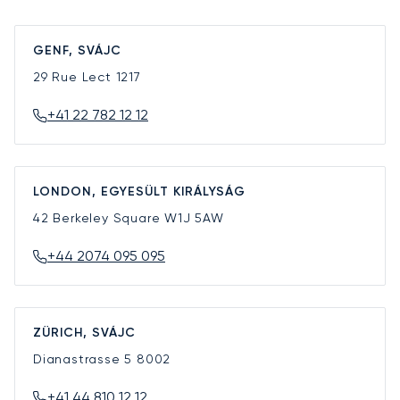
GENF, SVÁJC
29 Rue Lect
1217
+41 22 782 12 12
LONDON, EGYESÜLT KIRÁLYSÁG
42 Berkeley Square
W1J 5AW
+44 2074 095 095
ZÜRICH, SVÁJC
Dianastrasse 5
8002
+41 44 810 12 12