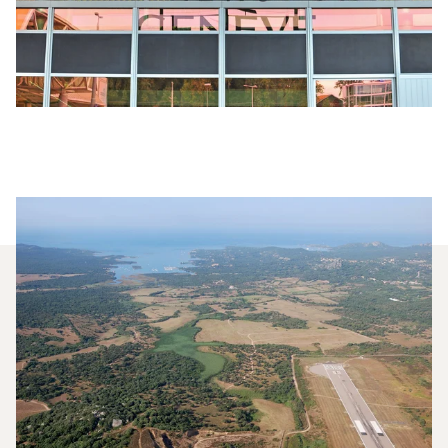
Milyen Típusú Repülőgépet
Bérelhetek A Genf És Figari
Közötti Repüléshez?
2025-ben a Citation CJ1, a Beechjet 400A és a
Citation Latitude volt a leggyakrabban igénybe