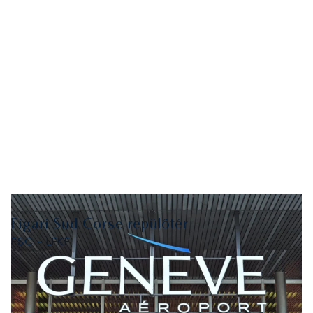
Figari Sud Corse repülőtér
FSC - LFKF