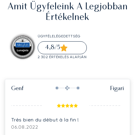
Amit Ügyfeleink A Legjobban
Értékelnek
ÜGYFÉLELÉGEDETTSÉG
4,8
/5
2 302 ÉRTÉKELÉS ALAPJÁN
Genf
Figari
Très bien du début à la fin !
06.08.2022