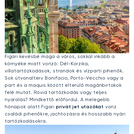
Privát Jet Bérlése Figariba
Figari kevésbé maga a város, sokkal inkább a
környéke miatt vonzó: Dél-Korzika,
villatartózkodások, strandok és vízparti pihenők.
Sok útvonalterv Bonifacio, Porto-Vecchio vagy a
part és a maquis között elterülő magánbirtokok
felé mutat. Rövid tartózkodás vagy teljes
nyaralás? Mindkettő előfordul. A melegebb
hónapok alatt Figari
privát jet utazókat
vonz
családi pihenőkre, jachtozásra és hosszabb nyári
tartózkodásokra.