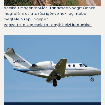
vett magánrepülő Figari és Genf között. Egy
dedikált magánrepülési tanácsadó segít Önnek
megtalálni az utazási igényeinek leginkább
megfelelő repülőgépet.
Vegye fel a kapcsolatot egyik helyi irodánkkal
.
A 2025-ös repülési forgalom alapján legtöbbször igénybe 
Repülőgép fotója
Repülőgép-típus
Ülőhelyek
Sebesség (km/h)
Sebesség (csomó)
Hatótávolság (km)
Hatótávolság (NM)