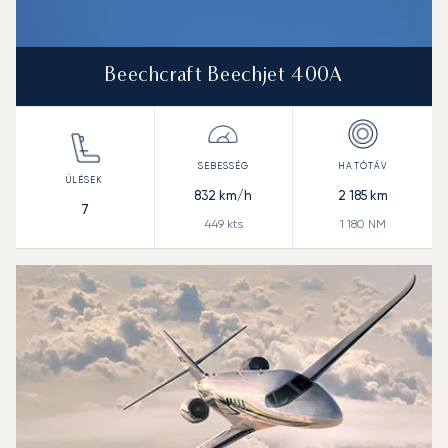
Beechcraft Beechjet 400A
832
km/h
2 185
km
7
449
kts
1 180
NM