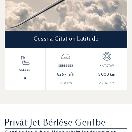
Cessna Citation Latitude
826
km/h
5 000
km
9
446
kts
2 700
NM
Privát Jet Bérlése Genfbe