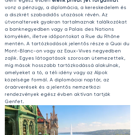
Genf egész évben
élénk privát jet forgalmat
vonz a pénzügy, a diplomácia, a kereskedelem és
a diszkrét szabadidős utazások révén. Az
útvonaltervek gyakran tartalmaznak találkozókat
a banknegyedben vagy a Palais des Nations
környékén, illetve időpontokat a Rue du Rhône
mentén. A tartózkodások jelentős része a Quai du
Mont-Blanc-on vagy az Eaux-Vives negyedben
zajlik. Egyes látogatások szorosan ütemezettek,
míg mások hosszabb tartózkodássá alakulnak,
amelyeket a tó, a téli idény vagy az Alpok
közelsége formál. A diplomáciai naptár, az
óraárverések és a jelentős nemzetközi
rendezvények egész évben aktívan tartják
Genfet.