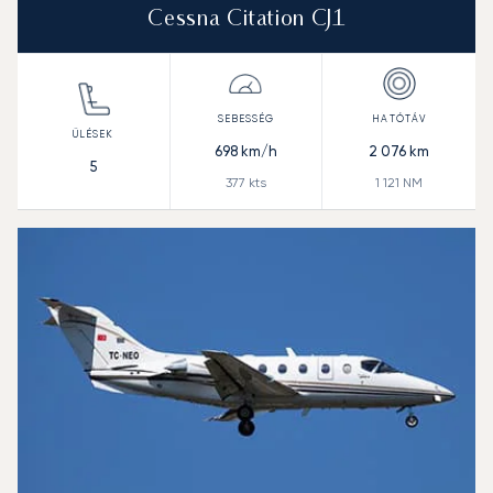
Cessna Citation CJ1
698
km/h
2 076
km
5
377
kts
1 121
NM