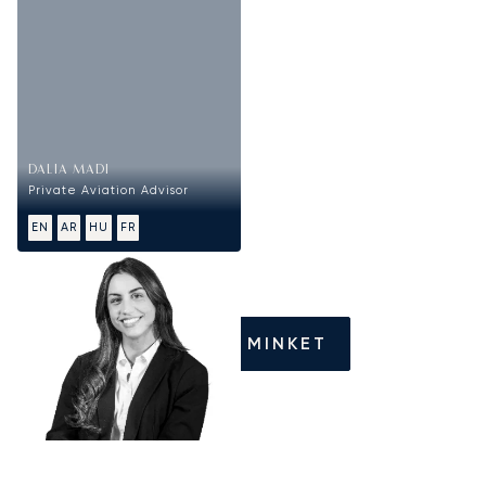
DALIA MADI
Private Aviation Advisor
EN
AR
HU
FR
HÍVJON MINKET