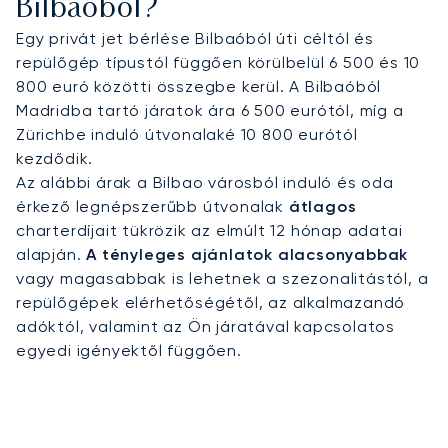
Bilbaóból?
Egy privát jet bérlése Bilbaóból úti céltól és
repülőgép típustól függően körülbelül 6 500 és 10
800 euró közötti összegbe kerül. A Bilbaóból
Madridba tartó járatok ára 6 500 eurótól, míg a
Zürichbe induló útvonalaké 10 800 eurótól
kezdődik.
Az alábbi árak a Bilbao városból induló és oda
érkező legnépszerűbb útvonalak
átlagos
charterdíjait tükrözik az elmúlt 12 hónap adatai
alapján.
A tényleges ajánlatok alacsonyabbak
vagy magasabbak is lehetnek a szezonalitástól, a
repülőgépek elérhetőségétől, az alkalmazandó
adóktól, valamint az Ön járatával kapcsolatos
egyedi igényektől függően.