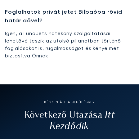
Foglalhatok privát jetet Bilbaóba rövid
határidővel?
Igen, a LunaJets hatékony szolgáltatásai
lehetővé teszik az utolsó pillanatban történő
foglalásokat is, rugalmasságot és kényelmet
biztosítva Önnek.
KÉSZEN ÁLL A REPÜLÉSRE?
Itt
Következő Utazása
Kezdődik