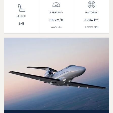
815
km/h
3 704
km
6-8
440
kts
2 000
NM