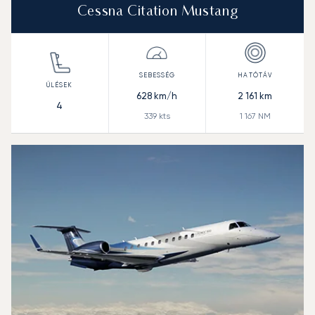
Cessna Citation Mustang
628
km/h
2 161
km
4
339
kts
1 167
NM