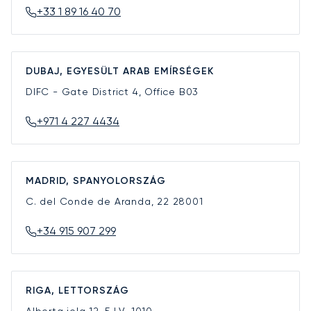
+33 1 89 16 40 70
DUBAJ, EGYESÜLT ARAB EMÍRSÉGEK
DIFC - Gate District 4, Office B03
+971 4 227 4434
MADRID, SPANYOLORSZÁG
C. del Conde de Aranda, 22
28001
+34 915 907 299
RIGA, LETTORSZÁG
Alberta iela 12-5
LV-1010