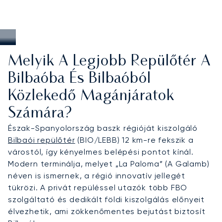
Melyik A Legjobb Repülőtér A
Bilbaóba És Bilbaóból
Közlekedő Magánjáratok
Számára?
Észak-Spanyolország baszk régióját kiszolgáló
Bilbaói repülőtér
(BIO/LEBB) 12 km-re fekszik a
várostól, így kényelmes belépési pontot kínál.
Modern terminálja, melyet „La Paloma” (A Galamb)
néven is ismernek, a régió innovatív jellegét
tükrözi. A privát repüléssel utazók több FBO
szolgáltató és dedikált földi kiszolgálás előnyeit
élvezhetik, ami zökkenőmentes bejutást biztosít