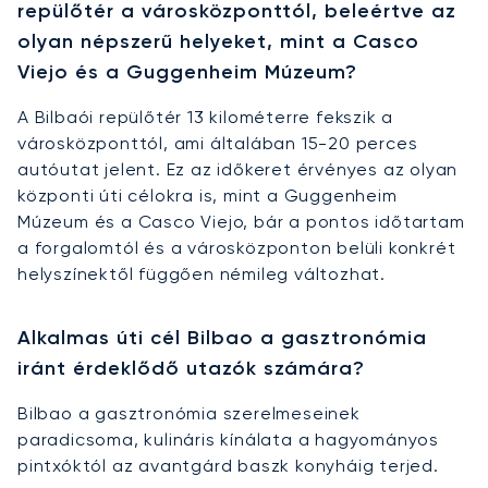
repülőtér a városközponttól, beleértve az
olyan népszerű helyeket, mint a Casco
Viejo és a Guggenheim Múzeum?
A Bilbaói repülőtér 13 kilométerre fekszik a
városközponttól, ami általában 15-20 perces
autóutat jelent. Ez az időkeret érvényes az olyan
központi úti célokra is, mint a Guggenheim
Múzeum és a Casco Viejo, bár a pontos időtartam
a forgalomtól és a városközponton belüli konkrét
helyszínektől függően némileg változhat.
Alkalmas úti cél Bilbao a gasztronómia
iránt érdeklődő utazók számára?
Bilbao a gasztronómia szerelmeseinek
paradicsoma, kulináris kínálata a hagyományos
pintxóktól az avantgárd baszk konyháig terjed.