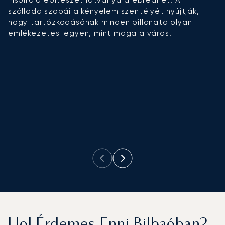
szálloda szobái a kényelem szentélyét nyújtják,
h
hogy tartózkodásának minden pillanata olyan
ki
emlékezetes legyen, mint maga a város.