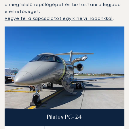
a megfelelő repülőgépet és biztosítani a legjobb
elérhetőséget.
Vegye fel a kapcsolatot egyik helyi irodánkkal
.
Bilbao : A 3 legtöbbet repült repülőgép-típus a repülési
Repülőgép fotója
Repülőgép-típus
Ülőhelyek
Sebesség (km/h)
Sebesség (csomó)
Hatótávolság (km)
Hatótávolság (NM)
Pilatus PC-24