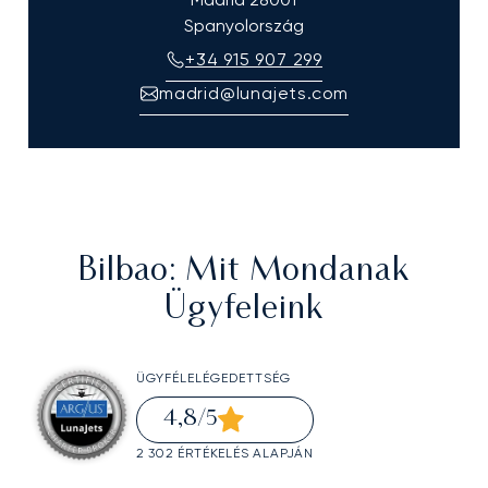
Spanyolország
+34 915 907 299
madrid@lunajets.com
Bilbao
: Mit Mondanak
Ügyfeleink
ÜGYFÉLELÉGEDETTSÉG
4,8
/5
2 302 ÉRTÉKELÉS ALAPJÁN