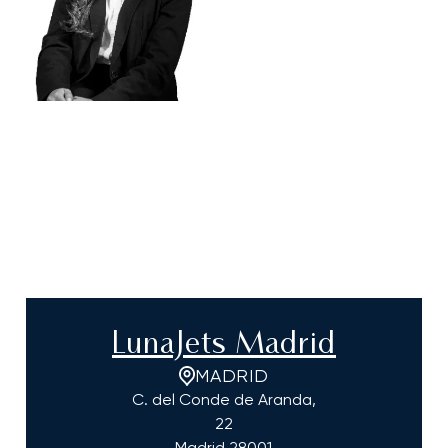
LunaJets Madrid
MADRID
C. del Conde de Aranda,
22
Madrid
28001