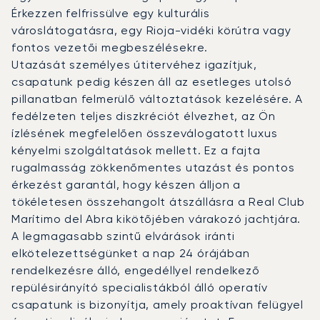
Érkezzen felfrissülve egy kulturális
városlátogatásra, egy Rioja-vidéki körútra vagy
fontos vezetői megbeszélésekre.
Utazását személyes útitervéhez igazítjuk,
csapatunk pedig készen áll az esetleges utolsó
pillanatban felmerülő változtatások kezelésére. A
fedélzeten teljes diszkréciót élvezhet, az Ön
ízlésének megfelelően összeválogatott luxus
kényelmi szolgáltatások mellett. Ez a fajta
rugalmasság zökkenőmentes utazást és pontos
érkezést garantál, hogy készen álljon a
tökéletesen összehangolt átszállásra a Real Club
Marítimo del Abra kikötőjében várakozó jachtjára.
A legmagasabb szintű elvárások iránti
elkötelezettségünket a nap 24 órájában
rendelkezésre álló, engedéllyel rendelkező
repülésirányító specialistákból álló operatív
csapatunk is bizonyítja, amely proaktívan felügyel