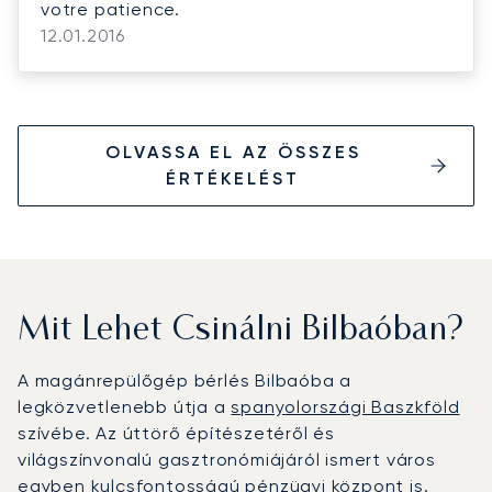
votre patience.
12.01.2016
OLVASSA EL AZ ÖSSZES
ÉRTÉKELÉST
Mit Lehet Csinálni Bilbaóban?
A magánrepülőgép bérlés Bilbaóba a
legközvetlenebb útja a
spanyolországi Baszkföld
szívébe. Az úttörő építészetéről és
világszínvonalú gasztronómiájáról ismert város
egyben kulcsfontosságú pénzügyi központ is.