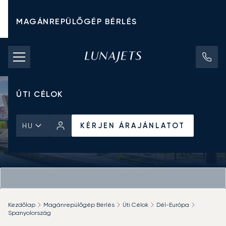
MAGÁNREPÜLŐGÉP BÉRLÉS
CHARTER ÁRAK
MAGÁNREPÜLŐGÉPEK
ÚTI CÉLOK
KÉRJEN ÁRAJÁNLATOT
HU
Kezdőlap
Magánrepülőgép Bérlés
Úti Célok
Dél-Európa
Spanyolország