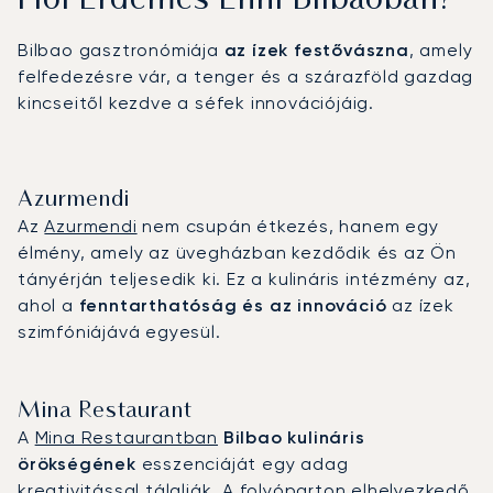
Hol Érdemes Enni Bilbaóban?
Bilbao gasztronómiája
az ízek festővászna
, amely
felfedezésre vár, a tenger és a szárazföld gazdag
kincseitől kezdve a séfek innovációjáig.
Azurmendi
Az
Azurmendi
nem csupán étkezés, hanem egy
élmény, amely az üvegházban kezdődik és az Ön
tányérján teljesedik ki. Ez a kulináris intézmény az,
ahol a
fenntarthatóság és az innováció
az ízek
szimfóniájává egyesül.
Mina Restaurant
A
Mina Restaurantban
Bilbao kulináris
örökségének
esszenciáját egy adag
kreativitással tálalják. A folyóparton elhelyezkedő