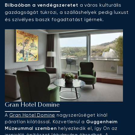
Bilbaóban a vendégszeretet
a város kulturális
gazdagságát tükrözi, a szálláshelyek pedig luxust
és szívélyes baszk fogadtatást ígérnek.
Gran Hotel Domine
H
A
Gran Hotel Domine
nagyszerűséget kínál
A
páratlan kilátással. Közvetlenül a
Guggenheim
lu
Múzeummal szemben
helyezkedik el, így Ön az
ál
inspiráló építészet látványára ébredhet. A
b