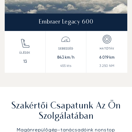
Embraer Legacy 600
843
km/h
6 019
km
13
455
kts
3 250
NM
Szakértői Csapatunk Az Ön
Szolgálatában
Magánrepülőgép-tanácsadóink nonstop