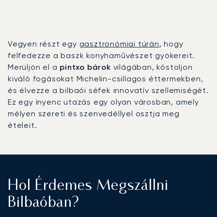
Vegyen részt egy
gasztronómiai túrán
, hogy
felfedezze a baszk konyhaművészet gyökereit.
Merüljön el a
pintxo bárok
világában, kóstoljon
kiváló fogásokat Michelin-csillagos éttermekben,
és élvezze a bilbaói séfek innovatív szellemiségét.
Ez egy ínyenc utazás egy olyan városban, amely
mélyen szereti és szenvedéllyel osztja meg
ételeit.
Hol Érdemes Megszállni
Bilbaóban?