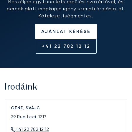
Beszéljen egy LunaJets repülési szakértővel, és
percek alatt megkapja igény szerinti árajánlatát.
Kötelezettségmentes.
AJÁNLAT KÉRÉSE
+41 22 782 12 12
Irodáink
GENF, SVÁJC
29 Rue Lect
1217
+41 22 782 12 12