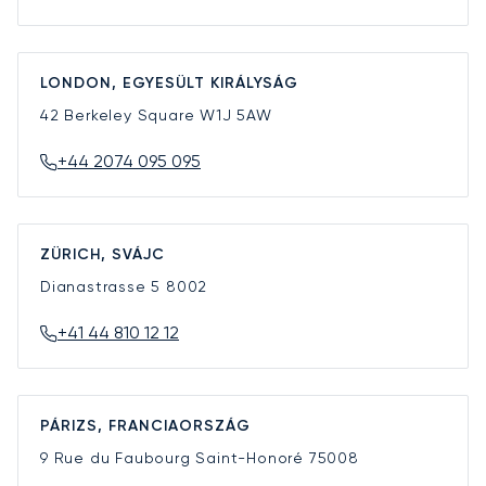
LONDON, EGYESÜLT KIRÁLYSÁG
42 Berkeley Square
W1J 5AW
+44 2074 095 095
ZÜRICH, SVÁJC
Dianastrasse 5
8002
+41 44 810 12 12
PÁRIZS, FRANCIAORSZÁG
9 Rue du Faubourg Saint-Honoré
75008