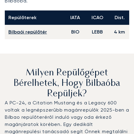
Bilbaóba.
Repülőterek
IATA
ICAO
Dist.
Bilbaói repülőtér
BIO
LEBB
4 km
Milyen Repülőgépet
Bérelhetek, Hogy Bilbaóba
Repüljek?
A PC-24, a Citation Mustang és a Legacy 600
voltak a legnépszerűbb magánrepülők 2025-ben a
Bilbao repülőteréről induló vagy oda érkező
magánjáratok körében. Egy dedikált
magánrepülési tanácsadó segít Önnek megtalálni