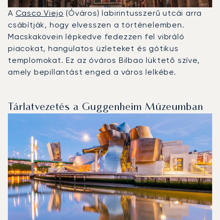
A
Casco Viejo
(Óváros) labirintusszerű utcái arra
csábítják, hogy elvesszen a történelemben.
Macskakövein lépkedve fedezzen fel vibráló
piacokat, hangulatos üzleteket és gótikus
templomokat. Ez az óváros Bilbao lüktető szíve,
amely bepillantást enged a város lelkébe.
Tárlatvezetés a Guggenheim Múzeumban