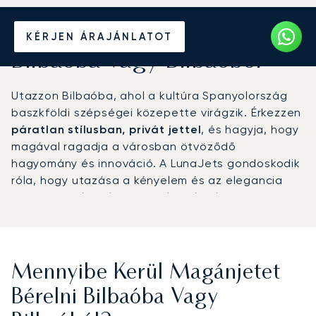
Béreljen magánrepülőt
KÉRJEN ÁRAJÁNLATOT
Bilbaóba vagy Bilbaóból
Utazzon Bilbaóba, ahol a kultúra Spanyolország
baszkföldi szépségei közepette virágzik. Érkezzen
páratlan stílusban, privát jettel
, és hagyja, hogy
magával ragadja a városban ötvöződő
hagyomány és innováció. A LunaJets gondoskodik
róla, hogy utazása a kényelem és az elegancia
megtestesülése legyen, felemelő élményt nyújtva
már a felszállás pillanatától kezdve.
Mennyibe Kerül Magánjetet
Bérelni Bilbaóba Vagy