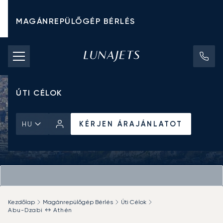
MAGÁNREPÜLŐGÉP BÉRLÉS
CHARTER ÁRAK
MAGÁNREPÜLŐGÉPEK
ÚTI CÉLOK
KÉRJEN ÁRAJÁNLATOT
HU
Kezdőlap
Magánrepülőgép Bérlés
Úti Célok
Abu-Dzabi ↔ Athén