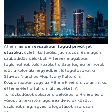
Privát Jet Bérlése Athénba
Athén
minden évszakban fogad privát jet
utazókat
üzleti, kulturális, jachtozási és magán
szabadidős célokból. A tervek magukban
foglalhatnak találkozókat a Szüntagma tér körül,
időt a Kolonáki negyedben, látogatásokat a
Stavros Niarchos Alapítvány Kulturális
Központjában vagy az Athéni Riviérán, valamint az
éttermi élet által formált estéket. A
tartózkodások sokszor a belváros, a Riviéra és a
várost áttekintő magánrezidenciák között
oszlanak meg. Egyes látogatások szorosan