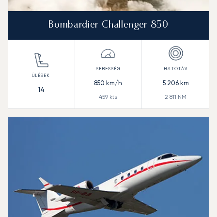
Bombardier Challenger 850
850
km/h
5 206
km
14
459
kts
2 811
NM