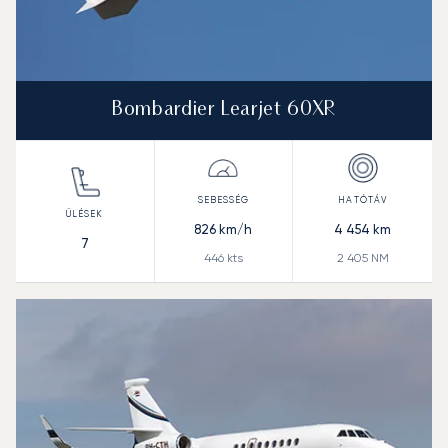
Bombardier Learjet 60XR
826
km/h
4 454
km
7
446
kts
2 405
NM