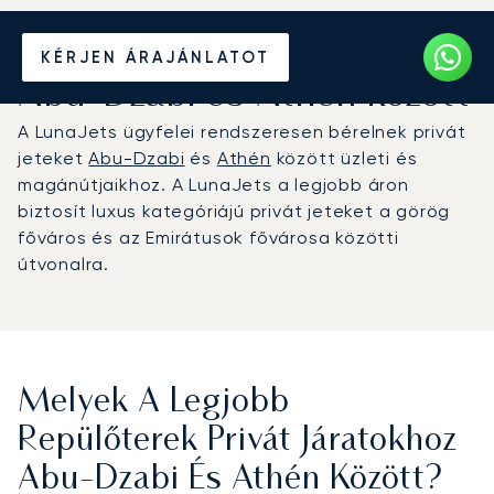
Béreljen magánrepülőt
KÉRJEN ÁRAJÁNLATOT
Abu-Dzabi és Athén között
A LunaJets ügyfelei rendszeresen bérelnek privát
jeteket
Abu-Dzabi
és
Athén
között üzleti és
magánútjaikhoz. A LunaJets a legjobb áron
biztosít luxus kategóriájú privát jeteket a görög
főváros és az Emirátusok fővárosa közötti
útvonalra.
Melyek A Legjobb
Repülőterek Privát Járatokhoz
Abu-Dzabi És Athén Között?