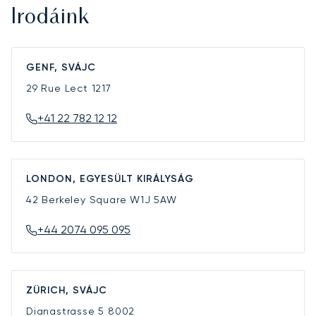
Irodáink
GENF, SVÁJC
29 Rue Lect
1217
+41 22 782 12 12
LONDON, EGYESÜLT KIRÁLYSÁG
42 Berkeley Square
W1J 5AW
+44 2074 095 095
ZÜRICH, SVÁJC
Dianastrasse 5
8002