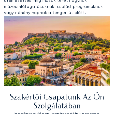
ütemezettek, míg mások teret hagynak
múzeumlátogatásoknak, családi programoknak
vagy néhány napnak a tengeri út előtt.
Szakértői Csapatunk Az Ön
Szolgálatában
Magánrepülőgép-tanácsadóink nonstop