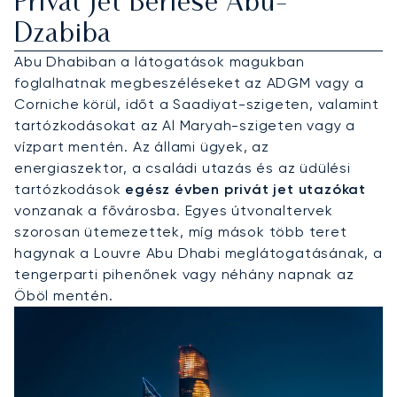
Privát Jet Bérlése Abu-
Dzabiba
Abu Dhabiban a látogatások magukban
foglalhatnak megbeszéléseket az ADGM vagy a
Corniche körül, időt a Saadiyat-szigeten, valamint
tartózkodásokat az Al Maryah-szigeten vagy a
vízpart mentén. Az állami ügyek, az
energiaszektor, a családi utazás és az üdülési
tartózkodások
egész évben privát jet utazókat
vonzanak a fővárosba. Egyes útvonaltervek
szorosan ütemezettek, míg mások több teret
hagynak a Louvre Abu Dhabi meglátogatásának, a
tengerparti pihenőnek vagy néhány napnak az
Öböl mentén.