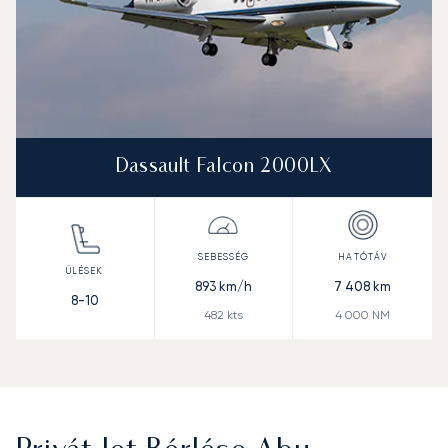
Dassault Falcon 2000LX
893
km/h
7 408
km
8-10
482
kts
4 000
NM