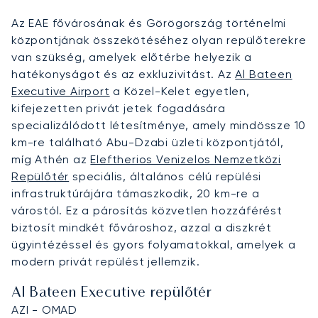
Az EAE fővárosának és Görögország történelmi
központjának összekötéséhez olyan repülőterekre
van szükség, amelyek előtérbe helyezik a
hatékonyságot és az exkluzivitást. Az
Al Bateen
Executive Airport
a Közel-Kelet egyetlen,
kifejezetten privát jetek fogadására
specializálódott létesítménye, amely mindössze 10
km-re található Abu-Dzabi üzleti központjától,
míg Athén az
Eleftherios Venizelos Nemzetközi
Repülőtér
speciális, általános célú repülési
infrastruktúrájára támaszkodik, 20 km-re a
várostól. Ez a párosítás közvetlen hozzáférést
biztosít mindkét fővároshoz, azzal a diszkrét
ügyintézéssel és gyors folyamatokkal, amelyek a
modern privát repülést jellemzik.
Al Bateen Executive repülőtér
AZI - OMAD