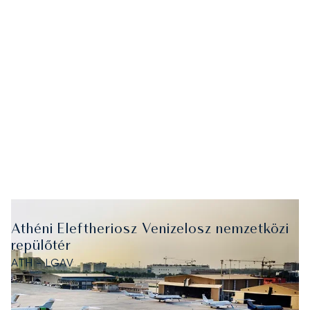
Athéni Eleftheriosz Venizelosz nemzetközi
repülőtér
ATH - LGAV