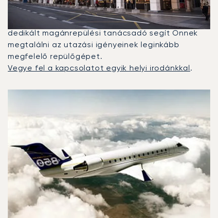
Falcon 2000LX volt a leggyakrabban igénybe vett
magánrepülő Athén és Abu Dhabi között. Egy
dedikált magánrepülési tanácsadó segít Önnek
megtalálni az utazási igényeinek leginkább
megfelelő repülőgépet.
Vegye fel a kapcsolatot egyik helyi irodánkkal
.
A 2025-ös repülési forgalom alapján legtöbbször igénybe
Repülőgép fotója
Repülőgép-típus
Ülőhelyek
Sebesség (km/h)
Sebesség (csomó)
Hatótávolság (km)
Hatótávolság (NM)