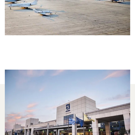
Milyen Típusú Privát Jetet
Bérelhetek Az Abu-Dzabi–
Athén Útvonalra?
2025-ben a Challenger 850, a Learjet 60XR és a