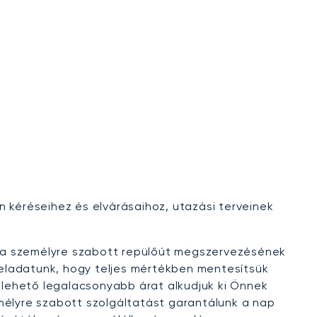
n kéréseihez és elvárásaihoz, utazási terveinek
i a személyre szabott repülőút megszervezésének
 feladatunk, hogy teljes mértékben mentesítsük
lehető legalacsonyabb árat alkudjuk ki Önnek
mélyre szabott szolgáltatást garantálunk a nap