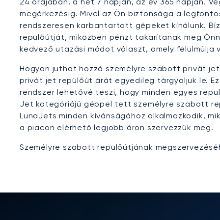
24 órájában, a hét 7 napján, az év 365 napján. Vé
megérkezésig. Mivel az Ön biztonsága a legfontos
rendszeresen karbantartott gépeket kínálunk. Bíz
repülőútját, miközben pénzt takarítanak meg Önn
kedvező utazási módot választ, amely felülmúlja 
Hogyan juthat hozzá személyre szabott privát je
privát jet repülőút árát egyedileg tárgyaljuk le. E
rendszer lehetővé teszi, hogy minden egyes repülé
Jet kategóriájú géppel tett személyre szabott re
LunaJets minden kívánságához alkalmazkodik, mik
a piacon elérhető legjobb áron szervezzük meg.
Személyre szabott repülőútjának megszervezéséhe