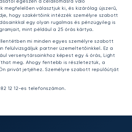
ulásától egészen a célállomásra való
megfelelően választjuk ki, és kizárólag újszerű,
dje, hogy szakértőink intézzék személyre szabott
ásainkkal egy olyan rugalmas és pénzügyileg is
amjait, mint például a 25 órás kártya.
 ellentétben mi minden egyes személyre szabott
an felülvizsgáljuk partner üzemeltetőinkkel. Ez a
dául versenytársainkhoz képest egy 4 órás, Light
íthat meg. Ahogy fentebb is részleteztük, a
n privát jetjéhez. Személyre szabott repülőútját
82 12 12-es telefonszámon.