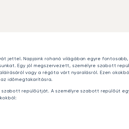
át jettel. Napjaink rohanó világában egyre fontosabb,
nkat. Egy jól megszervezett, személyre szabott repül
áírásáról vagy a régóta várt nyaralásról. Ezen okokból
 az időmegtakarításra.
 szabott repülőútját. A személyre szabott repülőút egy
kokból: