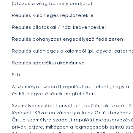
(Utazás a világ bármely pontjára)
Repülés különleges repülőterekre
Repülés állatokkal / házi kedvencekkel
Repülés dohányzást engedélyező fedélzeten
Repülés különleges alkalomból (pl. egyedi caterin
Repülés speciális rakománnyal
Stb.
A személyre szabott repülőút azt jelenti, hogy a
és költségvetésének megfelelően.
Személyre szabott privát jet repülőutak szakér
lépéseit. Közösen választjuk ki az Ön útitervéhe
Önt a személyre szabott repülőút megszervezésév
privát jetjére, miközben a legmagasabb szintű sz