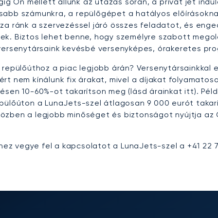
gig Ön mellett állunk az utazás során, a privát jet ind
abb számunkra, a repülőgépet a hatályos előírásoknak 
za ránk a szervezéssel járó összes feladatot, és enge
ek. Biztos lehet benne, hogy személyre szabott megold
versenytársaink kevésbé versenyképes, órakeretes progr
t repülőúthoz a piac legjobb árán? Versenytársainkkal
zért nem kínálunk fix árakat, mivel a díjakat folyamatos
sen 10-60%-ot takarítson meg (lásd árainkat itt). Pél
pülőúton a LunaJets-szel átlagosan 9 000 eurót takar
özben a legjobb minőséget és biztonságot nyújtja az Ö
z vegye fel a kapcsolatot a LunaJets-szel a +41 22 7