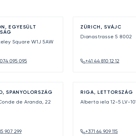
N, EGYESÜLT
ZÜRICH, SVÁJC
YSÁG
Dianastrasse 5
8002
keley Square
W1J 5AW
074 095 095
+41 44 810 12 12
D, SPANYOLORSZÁG
RIGA, LETTORSZÁG
 Conde de Aranda, 22
Alberta iela 12-5
LV-10
15 907 299
+371 64 909 115