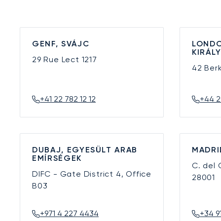
GENF, SVÁJC
LONDO
KIRÁL
29 Rue Lect
1217
42 Ber
+41 22 782 12 12
+44 2
DUBAJ, EGYESÜLT ARAB
MADRI
EMÍRSÉGEK
C. del
DIFC - Gate District 4, Office
28001
B03
+971 4 227 4434
+34 9