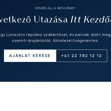
KÉSZEN ÁLL A REPÜLÉSRE?
Itt Kezdő
vetkező Utazása
egy LunaJets repülési szakértővel, és percek alatt meg
szerinti árajánlatát. Kötelezettségmentes.
AJÁNLAT KÉRÉSE
+41 22 782 12 12