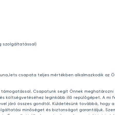
g szolgáltatással)
 LunaJets csapata teljes mértékben alkalmazkodik az Ö
tői támogatással. Csapatunk segít Önnek meghatározn
z és költségvetéséhez leginkább illő repülőgépet. A mi
el járó összes gondtól. Küldetésünk továbbá, hogy a 
olgáltatási minőséget és biztonságot garantáljuk. Sze