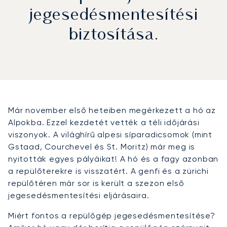
jegesedésmentesítési
biztosítása.
Már november első heteiben megérkezett a hó az
Alpokba. Ezzel kezdetét vették a téli időjárási
viszonyok. A világhírű alpesi síparadicsomok (mint
Gstaad, Courchevel és St. Moritz) már meg is
nyitották egyes pályáikat! A hó és a fagy azonban
a repülőterekre is visszatért. A genfi és a zürichi
repülőtéren már sor is került a szezon első
jegesedésmentesítési eljárásaira.
Miért fontos a repülőgép jegesedésmentesítése?