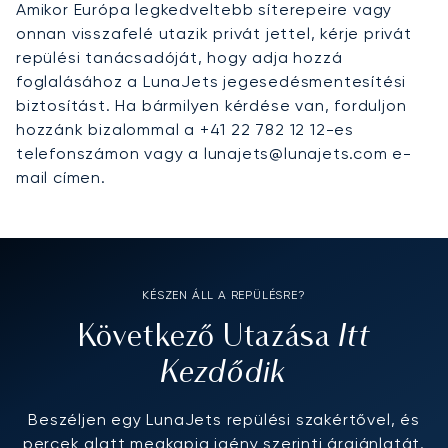
Amikor Európa legkedveltebb síterepeire vagy
onnan visszafelé utazik privát jettel, kérje privát
repülési tanácsadóját, hogy adja hozzá
foglalásához a LunaJets jegesedésmentesítési
biztosítást. Ha bármilyen kérdése van, forduljon
hozzánk bizalommal a +41 22 782 12 12-es
telefonszámon vagy a lunajets@lunajets.com e-
mail címen.
KÉSZEN ÁLL A REPÜLÉSRE?
Itt
Következő Utazása
Kezdődik
Beszéljen egy LunaJets repülési szakértővel, és
percek alatt megkapja igény szerinti árajánlatát.