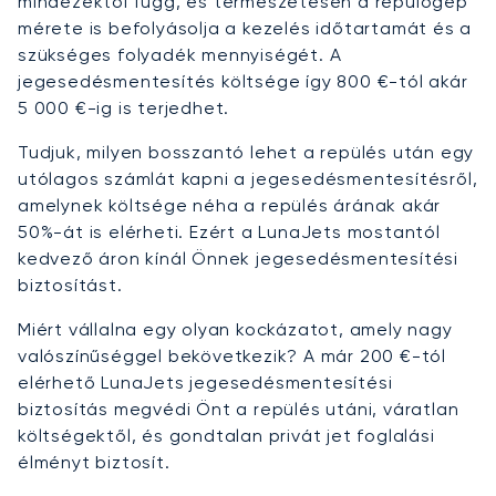
mindezektől függ, és természetesen a repülőgép
mérete is befolyásolja a kezelés időtartamát és a
szükséges folyadék mennyiségét. A
jegesedésmentesítés költsége így 800 €-tól akár
5 000 €-ig is terjedhet.
Tudjuk, milyen bosszantó lehet a repülés után egy
utólagos számlát kapni a jegesedésmentesítésről,
amelynek költsége néha a repülés árának akár
50%-át is elérheti. Ezért a LunaJets mostantól
kedvező áron kínál Önnek jegesedésmentesítési
biztosítást.
Miért vállalna egy olyan kockázatot, amely nagy
valószínűséggel bekövetkezik? A már 200 €-tól
elérhető LunaJets jegesedésmentesítési
biztosítás megvédi Önt a repülés utáni, váratlan
költségektől, és gondtalan privát jet foglalási
élményt biztosít.