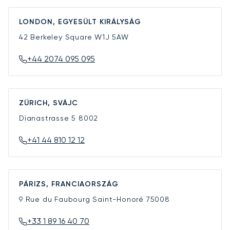
LONDON, EGYESÜLT KIRÁLYSÁG
42 Berkeley Square
W1J 5AW
+44 2074 095 095
ZÜRICH, SVÁJC
Dianastrasse 5
8002
+41 44 810 12 12
PÁRIZS, FRANCIAORSZÁG
9 Rue du Faubourg Saint-Honoré
75008
+33 1 89 16 40 70