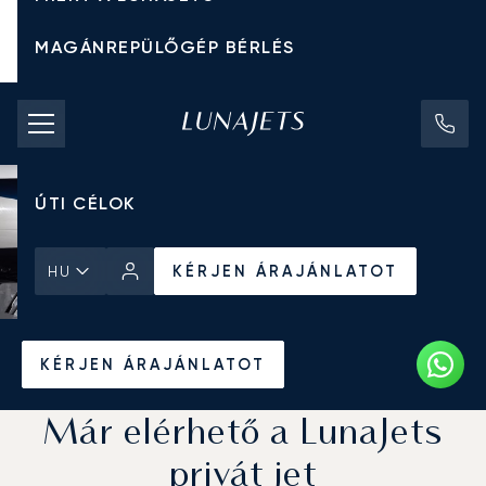
MAGÁNREPÜLŐGÉP BÉRLÉS
CHARTER ÁRAK
MAGÁNREPÜLŐGÉPEK
ÚTI CÉLOK
KÉRJEN ÁRAJÁNLATOT
HU
Kezdőlap
Hírek és Betekintés
KÉRJEN ÁRAJÁNLATOT
Már elérhető a LunaJets
privát jet