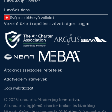
LunaGroup Charter
LunaSolutions
Svájci székhelyű vállalat
Vezető üzleti repülési szövetségek tagja:
Általános szerződési feltételek
Adatvédelmi irányelvek
Jogi nyilatkozat
© 2026 LunaJets. Minden jog fenntartva.
A LunaJets légijármű-charter bróker, és kizárólag
közvetítőként jár el harmadik fél légijármű-üzemeltetők