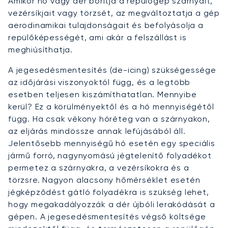
Amikor hó vagy dér borítja a repülőgép szárnyait,
vezérsíkjait vagy törzsét, az megváltoztatja a gép
aerodinamikai tulajdonságait és befolyásolja a
repülőképességét, ami akár a felszállást is
meghiúsíthatja.
A jegesedésmentesítés (de-icing) szükségessége
az időjárási viszonyoktól függ, és a legtöbb
esetben teljesen kiszámíthatatlan. Mennyibe
kerül? Ez a körülményektől és a hó mennyiségétől
függ. Ha csak vékony hóréteg van a szárnyakon,
az eljárás mindössze annak lefújásából áll.
Jelentősebb mennyiségű hó esetén egy speciális
jármű forró, nagynyomású jégtelenítő folyadékot
permetez a szárnyakra, a vezérsíkokra és a
törzsre. Nagyon alacsony hőmérséklet esetén
jégképződést gátló folyadékra is szükség lehet,
hogy megakadályozzák a dér újbóli lerakódását a
gépen. A jegesedésmentesítés végső költsége