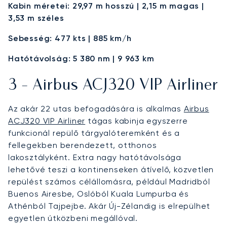
Kabin méretei: 29,97 m hosszú | 2,15 m magas |
3,53 m széles
Sebesség: 477 kts | 885 km/h
Hatótávolság: 5 380 nm | 9 963 km
3 - Airbus ACJ320 VIP Airliner
Az akár 22 utas befogadására is alkalmas
Airbus
ACJ320 VIP Airliner
tágas kabinja egyszerre
funkcionál repülő tárgyalóteremként és a
fellegekben berendezett, otthonos
lakosztályként. Extra nagy hatótávolsága
lehetővé teszi a kontinenseken átívelő, közvetlen
repülést számos célállomásra, például Madridból
Buenos Airesbe, Oslóból Kuala Lumpurba és
Athénból Tajpejbe. Akár Új-Zélandig is elrepülhet
egyetlen útközbeni megállóval.