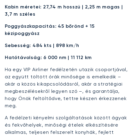
Kabin méretei: 27,74 m hosszú | 2,25 m magas |
3,7 m széles
Poggyászkapacitás: 45 bőrönd + 15
kézipoggyász
Sebesség: 484 kts | 898 km/h
Hatótávolság: 6 000 nm | 11 112 km
Ha egy VIP Airliner fedélzetén utazik csoportjával,
az együtt töltött órák minősége is emelkedik –
akár a közös kikapcsolódásról, akár a stratégiai
megbeszélésekről legyen szó –, és garantálja,
hogy Önök feltöltődve, tettre készen érkezzenek
meg.
A fedélzeti kényelmi szolgáltatások között ágyak
és fekvőhelyek, minőségi ételek elkészítésére
alkalmas, teljesen felszerelt konyhák, fejlett