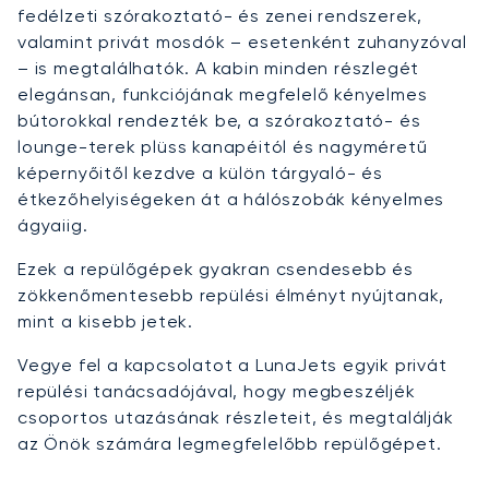
fedélzeti szórakoztató- és zenei rendszerek,
valamint privát mosdók – esetenként zuhanyzóval
– is megtalálhatók. A kabin minden részlegét
elegánsan, funkciójának megfelelő kényelmes
bútorokkal rendezték be, a szórakoztató- és
lounge-terek plüss kanapéitól és nagyméretű
képernyőitől kezdve a külön tárgyaló- és
étkezőhelyiségeken át a hálószobák kényelmes
ágyaiig.
Ezek a repülőgépek gyakran csendesebb és
zökkenőmentesebb repülési élményt nyújtanak,
mint a kisebb jetek.
Vegye fel a kapcsolatot a LunaJets egyik privát
repülési tanácsadójával, hogy megbeszéljék
csoportos utazásának részleteit, és megtalálják
az Önök számára legmegfelelőbb repülőgépet.