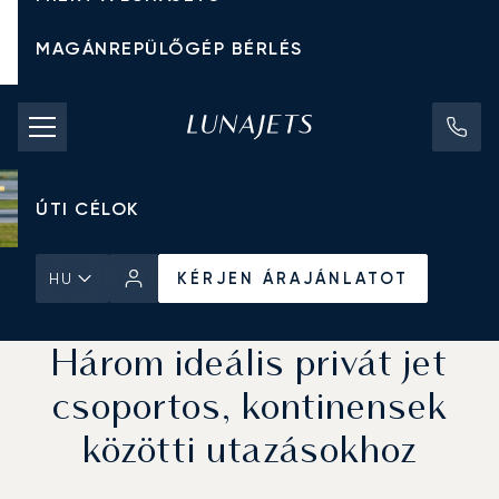
MAGÁNREPÜLŐGÉP BÉRLÉS
CHARTER ÁRAK
MAGÁNREPÜLŐGÉPEK
ÚTI CÉLOK
KÉRJEN ÁRAJÁNLATOT
HU
Kezdőlap
Hírek és Betekintés
KÉRJEN ÁRAJÁNLATOT
Három ideális privát jet
csoportos, kontinensek
közötti utazásokhoz