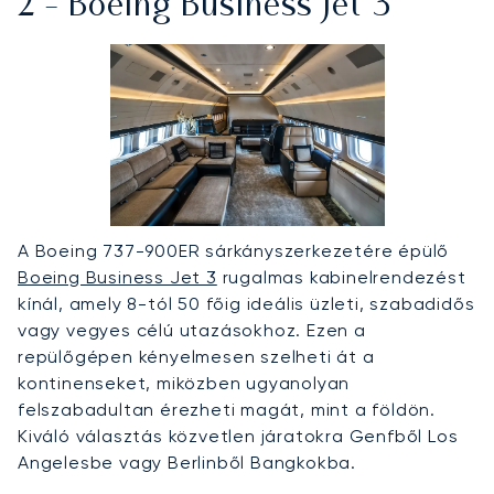
2 - Boeing Business Jet 3
A Boeing 737-900ER sárkányszerkezetére épülő
Boeing Business Jet 3
rugalmas kabinelrendezést
kínál, amely 8-tól 50 főig ideális üzleti, szabadidős
vagy vegyes célú utazásokhoz. Ezen a
repülőgépen kényelmesen szelheti át a
kontinenseket, miközben ugyanolyan
felszabadultan érezheti magát, mint a földön.
Kiváló választás közvetlen járatokra Genfből Los
Angelesbe vagy Berlinből Bangkokba.