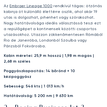
Az
Embraer Lineage 1000
rendkívül tágas: ötzónás
kabinja öt különálló élettérre oszlik, ahol akár 19
utas is dolgozhat, pihenhet vagy szórakozhat.
Nagy hatótávolsága ideális választássá teszi ezt
a repülőgépet a kontinensek közötti csoportos
utazásokhoz. Utazzon zökkenőmentesen Rómából
Rio de Janeiróba, Londonból Szöulba vagy
Párizsból Fokvárosba.
Kabin méretei: 25,9 m hosszú | 1,98 m magas |
2,68 m széles
Poggyászkapacitás: 14 bőrönd + 10
kézipoggyász
Sebesség: 546 kts | 1 013 km/h
Hatótávolság: 5 200 nm | 9 630 km