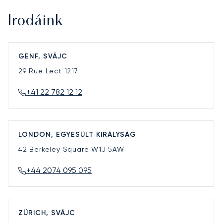
Irodáink
GENF, SVÁJC
29 Rue Lect
1217
+41 22 782 12 12
LONDON, EGYESÜLT KIRÁLYSÁG
42 Berkeley Square
W1J 5AW
+44 2074 095 095
ZÜRICH, SVÁJC