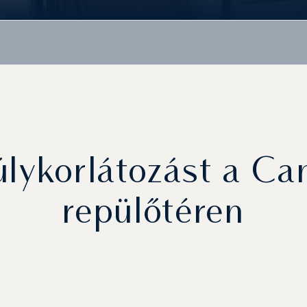
súlykorlátozást a C
repülőtéren