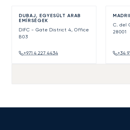
DUBAJ, EGYESÜLT ARAB
MADRI
EMÍRSÉGEK
C. del
DIFC - Gate District 4, Office
28001
B03
+971 4 227 4434
+34 9