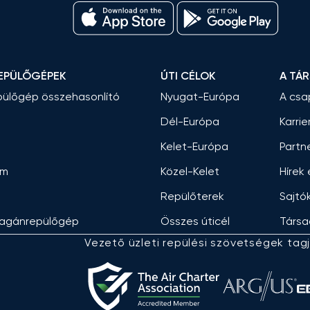
EPÜLŐGÉPEK
ÚTI CÉLOK
A TÁ
ülőgép összehasonlító
Nyugat-Európa
A csa
Dél-Európa
Karrie
Kelet-Európa
Partn
am
Közel-Kelet
Hírek
Repülőterek
Sajtó
agánrepülőgép
Összes úticél
Társa
Vezető üzleti repülési szövetségek tagj