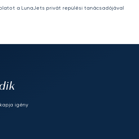
olatot a LunaJets privát repülési tanácsadójával
dik
kapja igény