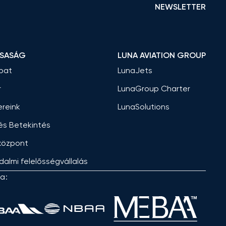
NEWSLETTER
RSASÁG
LUNA AVIATION GROUP
pat
LunaJets
r
LunaGroup Charter
ereink
LunaSolutions
 és Betekintés
központ
dalmi felelősségvállalás
a: