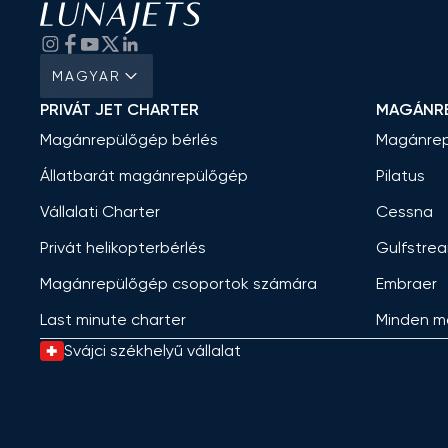
MAGYAR
PRIVÁT JET CHARTER
MAGÁNR
Magánrepülőgép bérlés
Magánrep
Állatbarát magánrepülőgép
Pilatus
Vállalati Charter
Cessna
Privát helikopterbérlés
Gulfstre
Magánrepülőgép csoportok számára
Embraer
Last minute charter
Minden m
Svájci székhelyű vállalat