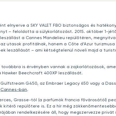
nt elnyerve a SKY VALET FBO biztonságos és hatékony
ányt – feloldotta a súlykorlátozást. 2015. október 1-jé
 leszállást a Cannes Mandelieu repülőtéren, megnyitva
 az utasok profitálnak, hanem a Côte d’Azur turizmusa i
 leszállását – ami kétségtelenül növeli majd a turist
továbbra is érvényben vannak a zajkorlátozások, ame
a Hawker Beechcraft 400XP leszállását.
 Gulfstream G450, az Embraer Legacy 650 vagy a Dassa
i
Cannes-ban
.
erces, Grasse-tól (a parfümök francia fővárosától) pe
yik kitérő repülőtere is. Ez a hír még zökkenőmentesebb
rájában rendelkezésére áll, hogy megszervezze privát 