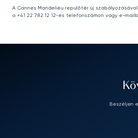
A Cannes Mandelieu repülőtér új szabályozásával 
a +41 22 782 12 12-es telefonszámon vagy e-mail
Kö
Beszéljen 