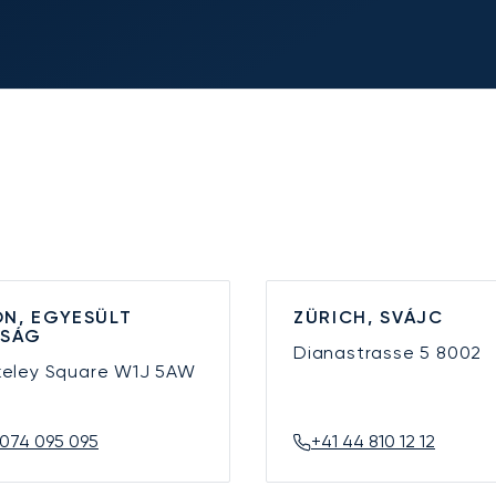
N, EGYESÜLT
ZÜRICH, SVÁJC
YSÁG
Dianastrasse 5
8002
keley Square
W1J 5AW
074 095 095
+41 44 810 12 12