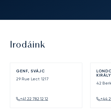
Irodáink
GENF, SVÁJC
LONDO
KIRÁL
29 Rue Lect
1217
42 Ber
+41 22 782 12 12
+44 2