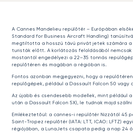
A Cannes Mandelieu repülőtér – Európában elsőké
Standard for Business Aircraft Handling) tanúsítv
megtiltotta a hosszú távú privát jetek számára a
turisták előtt. A korlátozás feloldásából nemcsak
mostantól engedélyezi a 22–35 tonnás repülőgépek
repülőtéren és magában a régióban is.
Fontos azonban megjegyezni, hogy a repülőtéren 
repülőgépek, például a Dassault Falcon 50 vagy 
Az újabb és csendesebb modellek, mint például a
után a Dassault Falcon 5X), le tudnak majd szálln
Emlékeztetőül: a cannes-i repülőtér Nizzától 45 p
Saint-Tropez repülőtér (IATA: LTT, ICAO: LFTZ) eg
régiójában, a LunaJets csapata pedig a nap 24 ó