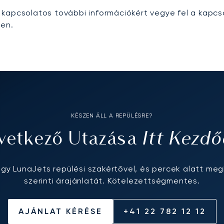
kapcsolatos további információkért vegye fel a kapcs
ben.
KÉSZEN ÁLL A REPÜLÉSRE?
Itt Kezdő
vetkező Utazása
egy LunaJets repülési szakértővel, és percek alatt meg
szerinti árajánlatát. Kötelezettségmentes.
AJÁNLAT KÉRÉSE
+41 22 782 12 12