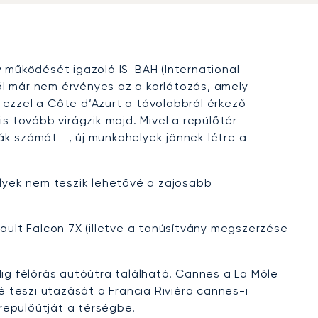
 működését igazoló IS-BAH (International
től már nem érvényes az a korlátozás, amely
 ezzel a Côte d’Azurt a távolabbról érkező
s tovább virágzik majd. Mivel a repülőtér
ák számát –, új munkahelyek jönnek létre a
lyek nem teszik lehetővé a zajosabb
ult Falcon 7X (illetve a tanúsítvány megszerzése
dig félórás autóútra található. Cannes a La Môle
é teszi utazását a Francia Riviéra cannes-i
repülőútját a térségbe.