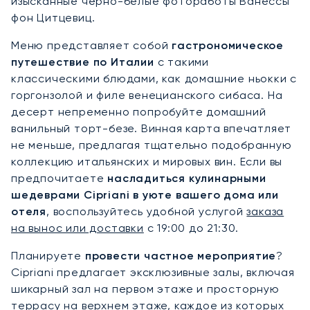
изысканные чёрно-белые фотоработы Ванессы
фон Цитцевиц.
Меню представляет собой
гастрономическое
путешествие по Италии
с такими
классическими блюдами, как домашние ньокки с
горгонзолой и филе венецианского сибаса. На
десерт непременно попробуйте домашний
ванильный торт-безе. Винная карта впечатляет
не меньше, предлагая тщательно подобранную
коллекцию итальянских и мировых вин. Если вы
предпочитаете
насладиться кулинарными
шедеврами Cipriani в уюте вашего дома или
отеля
, воспользуйтесь удобной услугой
заказа
на вынос или доставки
с 19:00 до 21:30.
Планируете
провести частное мероприятие
?
Cipriani предлагает эксклюзивные залы, включая
шикарный зал на первом этаже и просторную
террасу на верхнем этаже, каждое из которых