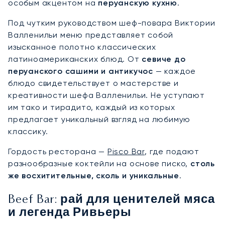
особым акцентом на
перуанскую кухню
.
Под чутким руководством шеф-повара Виктории
Валленильи меню представляет собой
изысканное полотно классических
латиноамериканских блюд. От
севиче до
перуанского сашими и антикучос
— каждое
блюдо свидетельствует о мастерстве и
креативности шефа Валленильи. Не уступают
им тако и тирадито, каждый из которых
предлагает уникальный взгляд на любимую
классику.
Гордость ресторана —
Pisco Bar
, где подают
разнообразные коктейли на основе писко,
столь
же восхитительные, сколь и уникальные
.
Beef Bar: рай для ценителей мяса
и легенда Ривьеры