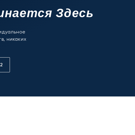
инается Здесь
видуальное
в, никаких
12