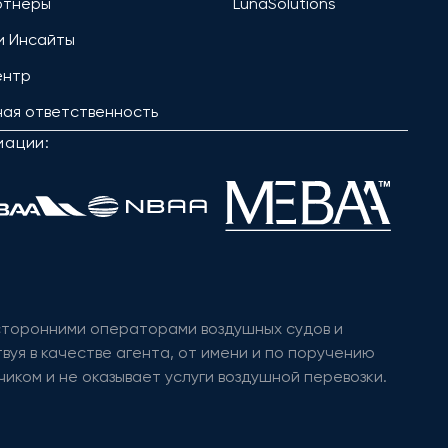
ртнёры
LunaSolutions
и Инсайты
ентр
ая ответственность
иации:
 сторонними операторами воздушных судов и
вуя в качестве агента, от имени и по поручению
иком и не оказывает услуги воздушной перевозки.