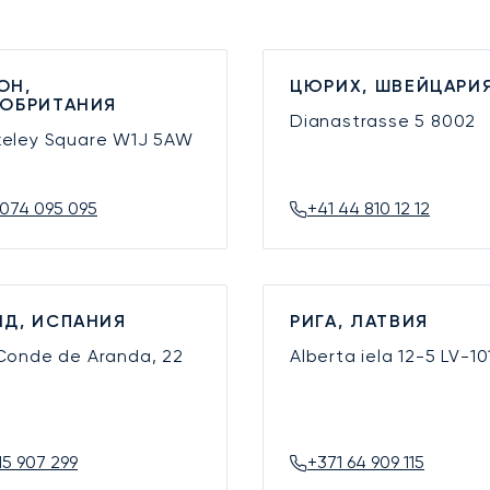
ОН,
ЦЮРИХ, ШВЕЙЦАРИ
КОБРИТАНИЯ
Dianastrasse 5
8002
keley Square
W1J 5AW
074 095 095
+41 44 810 12 12
Д, ИСПАНИЯ
РИГА, ЛАТВИЯ
 Conde de Aranda, 22
Alberta iela 12-5
LV-10
15 907 299
+371 64 909 115