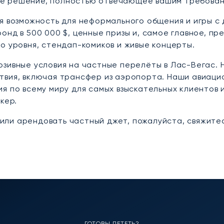
е решение, полностью отвечающее вашим требован
я возможность для неформального общения и игры с 
онд в 500 000 $, ценные призы и, самое главное, пр
о уровня, стендап-комиков и живые концерты.
юзивные условия на частные перелёты в Лас-Вегас. 
твия, включая трансфер из аэропорта. Наши авиац
я по всему миру для самых взыскательных клиентов 
кер.
ли арендовать частный джет, пожалуйста, свяжите
ГОТОВЫ ЛЕТЕТЬ?