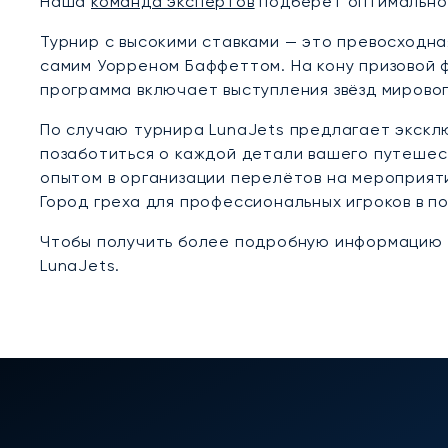
Наша
команда экспертов
подберёт оптимально
Турнир с высокими ставками — это превосходна
самим Уорреном Баффеттом. На кону призовой ф
программа включает выступления звёзд мировог
По случаю турнира LunaJets предлагает экскл
позаботиться о каждой детали вашего путешес
опытом в организации перелётов на мероприяти
Город греха для профессиональных игроков в по
Чтобы получить более подробную информацию и
LunaJets.