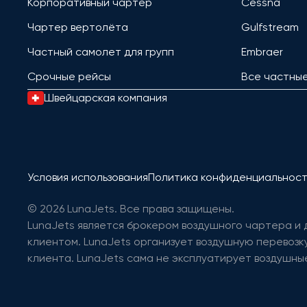
Корпоративный чартер
Cessna
Чартер вертолёта
Gulfstream
Частный самолет для групп
Embraer
Срочные рейсы
Все частны
Швейцарская компания
Условия использования
Политика конфиденциальнос
© 2026 LunaJets. Все права защищены.
LunaJets является брокером воздушного чартера и
клиентом. LunaJets организует воздушную перевозку
клиента. LunaJets сама не эксплуатирует воздушные