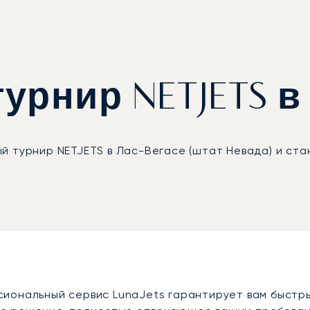
урнир NETJETS в
 турнир NETJETS в Лас-Вегасе (штат Невада) и ста
иональный сервис LunaJets гарантирует вам быстры