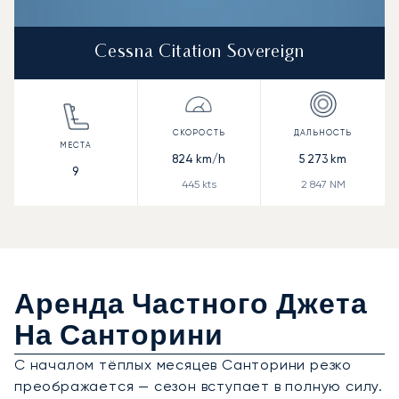
Cessna Citation Sovereign
824
km/h
5 273
km
9
445
kts
2 847
NM
Аренда Частного Джета
На Санторини
С началом тёплых месяцев Санторини резко
преображается — сезон вступает в полную силу.