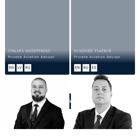
OSKARS MADERNIEKS
VLADIMIR TSARKOV
Private Aviation Advisor
Private Aviation Advisor
EN
LV
RU
EN
RU
ES
ПОЗВОНИТЕ НАМ