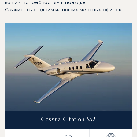
вашим потребностям в поездке.
Свяжитесь с одним из наших местных офисов
.
3 наиболее востребованных воздушных судна по количе
Фото воздушного судна
Модель воздушного судна
Скорость (км/ч)
Скорость (узлы)
Дал
Дальность (NM)
Cessna Citation M2