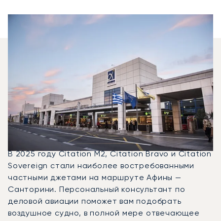
Какие Типы Бизнес-
Джетов Можно
Арендовать Для
Перелета Между
Санторини И Афинами?
В 2025 году Citation M2, Citation Bravo и Citation
Sovereign стали наиболее востребованными
частными джетами на маршруте Афины —
Санторини. Персональный консультант по
деловой авиации поможет вам подобрать
воздушное судно, в полной мере отвечающее