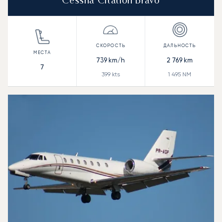
Cessna Citation Bravo
739
km/h
2 769
km
7
399
kts
1 495
NM