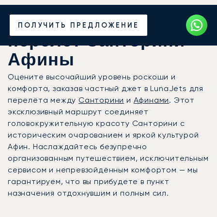
Закажите частный
ПОЛУЧИТЬ ПРЕДЛОЖЕНИЕ
перелёт Санторини —
Афины
Оцените высочайший уровень роскоши и
комфорта, заказав частный джет в LunaJets для
перелёта между
Санторини
и
Афинами
. Этот
эксклюзивный маршрут соединяет
головокружительную красоту Санторини с
историческим очарованием и яркой культурой
Афин. Наслаждайтесь безупречно
организованным путешествием, исключительным
сервисом и непревзойдённым комфортом — мы
гарантируем, что вы прибудете в пункт
назначения отдохнувшим и полным сил.