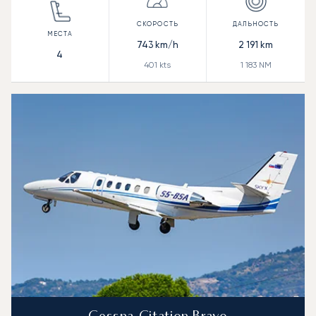
743
km/h
2 191
km
4
401
kts
1 183
NM