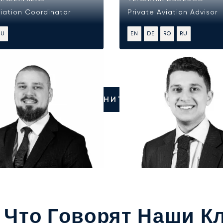
viation Coordinator
Private Aviation Advisor
RU
EN
DE
RO
RU
ПОЗВОНИТЕ НАМ
: Что Говорят Наши 