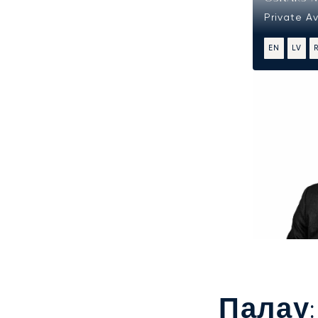
Private A
EN
LV
Палау