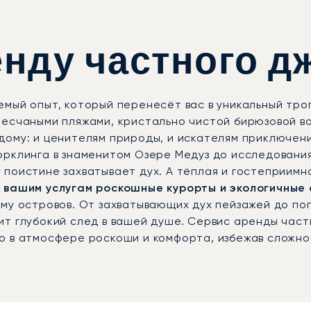
нду частного д
мый опыт, который перенесёт вас в уникальный тро
песчаными пляжами, кристально чистой бирюзовой в
ому: и ценителям природы, и искателям приключений
орклинга в знаменитом Озере Медуз до исследовани
 поистине захватывает дух. А тёплая и гостеприимн
К вашим услугам роскошные курорты и экологичные
му островов. От захватывающих дух пейзажей до по
т глубокий след в вашей душе. Сервис аренды частн
о в атмосфере роскоши и комфорта, избежав сложнос