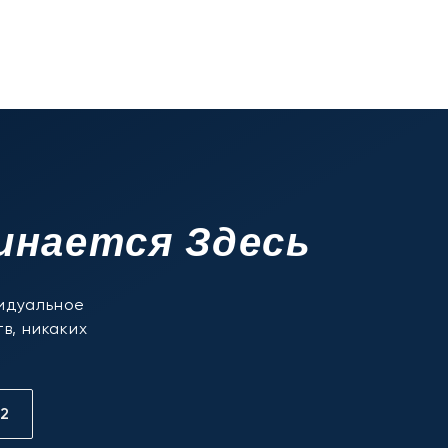
инается Здесь
видуальное
в, никаких
12