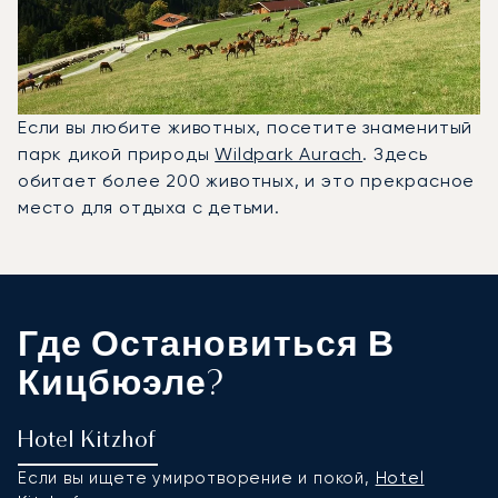
Если вы любите животных, посетите знаменитый
парк дикой природы
Wildpark Aurach
. Здесь
обитает более 200 животных, и это прекрасное
место для отдыха с детьми.
Где Остановиться В
Кицбюэле?
Hotel Kitzhof
L
Если вы ищете умиротворение и покой,
Hotel
Э