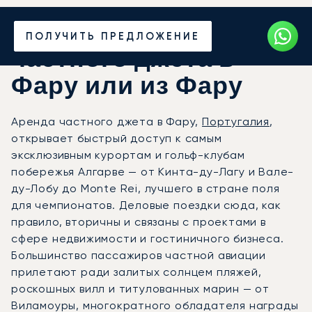
Закажите аренду
ПОЛУЧИТЬ ПРЕДЛОЖЕНИЕ
частного джета в
Фару или из Фару
Аренда частного джета в Фару,
Португалия
,
открывает быстрый доступ к самым
эксклюзивным курортам и гольф-клубам
побережья Алгарве — от Кинта-ду-Лагу и Вале-
ду-Лобу до Monte Rei, лучшего в стране поля
для чемпионатов. Деловые поездки сюда, как
правило, вторичны и связаны с проектами в
сфере недвижимости и гостиничного бизнеса.
Большинство пассажиров частной авиации
прилетают ради залитых солнцем пляжей,
роскошных вилл и титулованных марин — от
Виламоуры, многократного обладателя награды