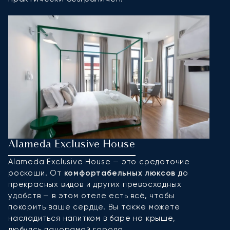
Alameda Exclusive House
A
Alameda Exclusive House — это средоточие
Е
роскоши. От
комфортабельных люксов
до
A
прекрасных видов и других превосходных
э
удобств — в этом отеле есть всё, чтобы
к
покорить ваше сердце. Вы также можете
и
насладиться напитком в баре на крыше,
в
любуясь панорамой города.
е