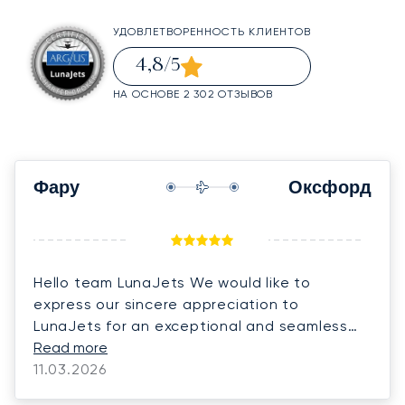
УДОВЛЕТВОРЕННОСТЬ КЛИЕНТОВ
4,8
/5
НА ОСНОВЕ 2 302 ОТЗЫВОВ
Фару
Оксфорд
Hello team LunaJets We would like to
express our sincere appreciation to
LunaJets for an exceptional and seamless
experience. Everything was handled with
Read more
great professionalism, making the entire
11.03.2026
journey effortless and stress-free. From the