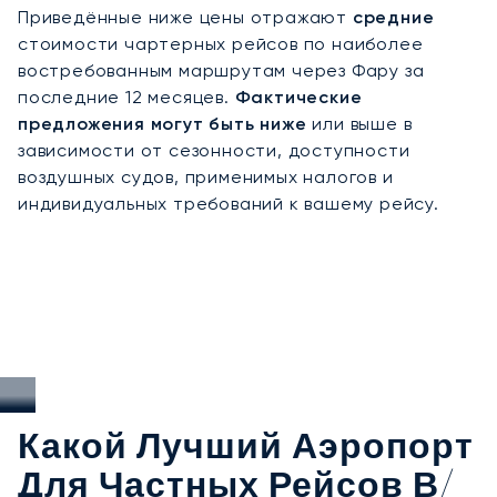
сертификат Argus®, LunaJets поддерживает
Приведённые ниже цены отражают
средние
высочайшие стандарты в частной авиации. В
стоимости чартерных рейсов по наиболее
Фару, где пик трафика частных джетов
востребованным маршрутам через Фару за
приходится на июль и август, наша команда
последние 12 месяцев.
Фактические
решает вопросы со слотами и наземным
предложения могут быть ниже
или выше в
обслуживанием, чтобы гарантировать
зависимости от сезонности, доступности
безупречные и своевременные прибытия.
воздушных судов, применимых налогов и
Прилетаете ли вы на уединенный семейный
индивидуальных требований к вашему рейсу.
отдых, гольф-ретрит или уик-энд под парусом
вдоль скал и бухт южной Португалии — LunaJets
сделает ваше путешествие таким же
совершенным, как и само место назначения.
Какой Лучший Аэропорт
Для Частных Рейсов В/