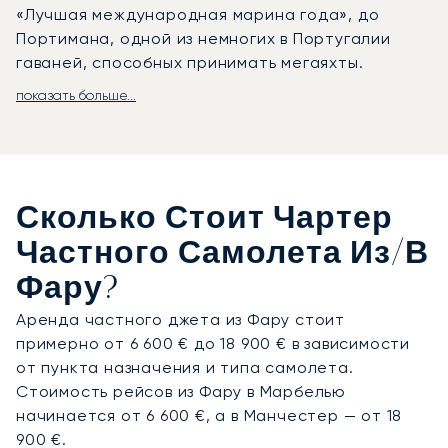
«Лучшая международная марина года», до
Портимана, одной из немногих в Португалии
гаваней, способных принимать мегаяхты.
показать больше...
LunaJets организует аренду частных джетов в
Фару, предлагая полную гибкость и
круглосуточную поддержку. Рейсы выполняются
в аэропорт Фару (LPFR), расположенный всего в
нескольких минутах от курортов «Золотого
Сколько Стоит Чартер
треугольника» Алгарве. Операторы бизнес-
авиации, такие как Omni Handling и Sky Valet,
Частного Самолета Из/в
предоставляют уединенные VIP-лаунджи и
Фару?
ускоренное прохождение формальностей.
Прямо от трапа самолета наша команда
Аренда частного джета из Фару стоит
организует для вас трансфер на виллу в Кинта-
примерно от 6 600 € до 18 900 € в зависимости
ду-Лагу или к яхте в Виламоуре.
от пункта назначения и типа самолета.
Стоимость рейсов из Фару в Марбелью
Обладая двадцатилетним опытом и будучи
начинается от 6 600 €, а в Манчестер — от 18
первым европейским брокером, получившим
900 €.