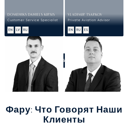
DOMENIKS DANIELS KIRSIS
VLADIMIR TSARKOV
Customer Service Specialist
Private Aviation Advisor
EN
LV
RU
EN
RU
ES
ПОЗВОНИТЕ НАМ
Фару
: Что Говорят Наши
Клиенты