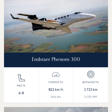
Embraer Phenom 300
822
km/h
3 723
km
6-8
444
kts
2 010
NM