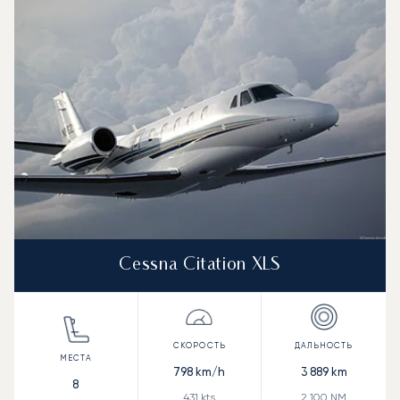
Cessna Citation XLS
798
km/h
3 889
km
8
431
kts
2 100
NM