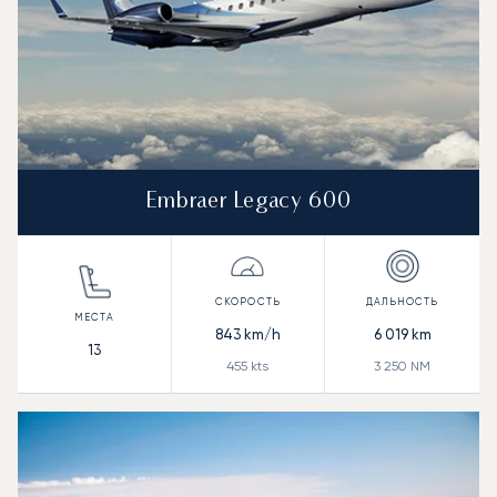
Embraer Legacy 600
843
km/h
6 019
km
13
455
kts
3 250
NM