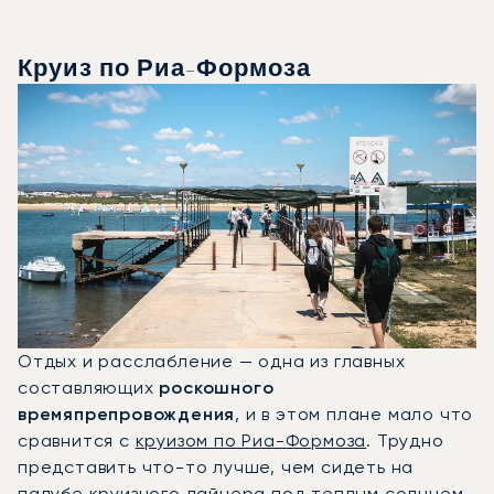
Круиз по Риа-Формоза
Отдых и расслабление — одна из главных
составляющих
роскошного
времяпрепровождения
, и в этом плане мало что
сравнится с
круизом по Риа-Формоза
. Трудно
представить что-то лучше, чем сидеть на
палубе круизного лайнера под теплым солнцем,