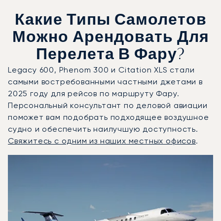
Какие Типы Самолетов
Можно Арендовать Для
Перелета В Фару?
Legacy 600, Phenom 300 и Citation XLS стали
самыми востребованными частными джетами в
2025 году для рейсов по маршруту Фару.
Персональный консультант по деловой авиации
поможет вам подобрать подходящее воздушное
судно и обеспечить наилучшую доступность.
Свяжитесь с одним из наших местных офисов
.
Фару : 3 наиболее востребованные модели воздушных с
Фото воздушного судна
Модель воздушного судна
Скорость (км/ч)
Скорость (узлы)
Дал
Дальность (NM)