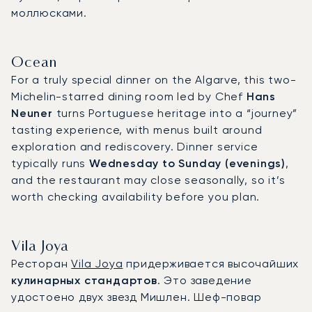
моллюсками.
Ocean
For a truly special dinner on the Algarve, this two-
Michelin-starred dining room led by Chef
Hans
Neuner
turns Portuguese heritage into a “journey”
tasting experience, with menus built around
exploration and rediscovery. Dinner service
typically runs
Wednesday to Sunday (evenings)
,
and the restaurant may close seasonally, so it’s
worth checking availability before you plan.
Vila Joya
Ресторан
Vila Joya
придерживается высочайших
кулинарных стандартов
. Это заведение
удостоено двух звезд Мишлен. Шеф-повар