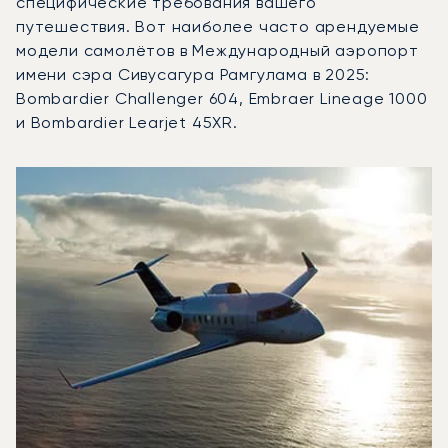
специфические требования вашего
путешествия. Вот наиболее часто арендуемые
модели самолётов в Международный аэропорт
имени сэра Сивусагура Рамгулама в 2025:
Bombardier Challenger 604, Embraer Lineage 1000
и Bombardier Learjet 45XR.
Международный аэропорт имени сэра Сивусагура Рамгу
Фото воздушного судна
Модель воздушного судна
Скорость (км/ч)
Скорость (узлы)
Дал
Дальность (NM)