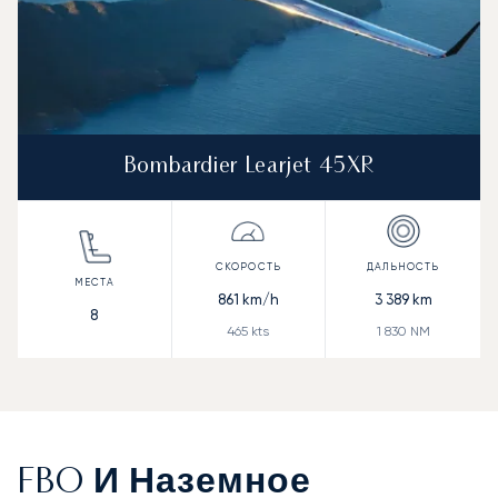
Bombardier Learjet 45XR
861
km/h
3 389
km
8
465
kts
1 830
NM
FBO И Наземное