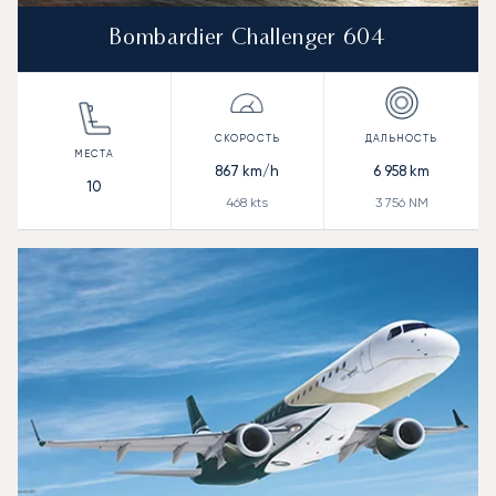
Bombardier Challenger 604
867
km/h
6 958
km
10
468
kts
3 756
NM