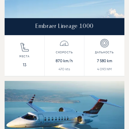
Embraer Lineage 1000
870
km/h
7 580
km
13
470
kts
4 093
NM