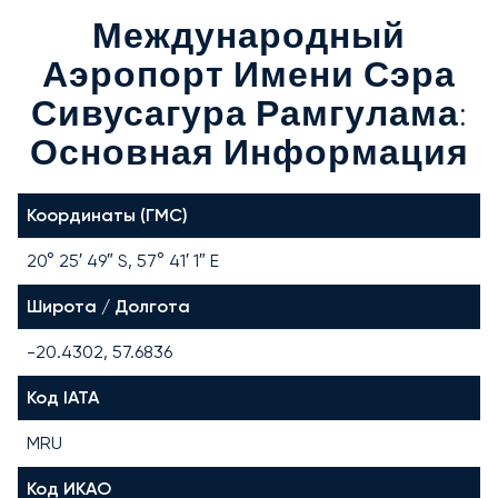
Международный
Аэропорт Имени Сэра
Сивусагура Рамгулама:
Основная Информация
Координаты (ГМС)
20° 25′ 49″ S, 57° 41′ 1″ E
Широта / Долгота
-20.4302, 57.6836
Код IATA
MRU
Код ИКАО