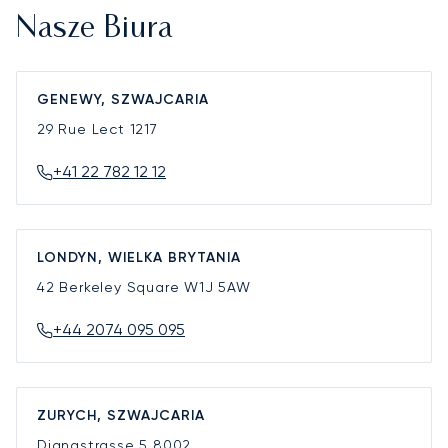
Nasze Biura
GENEWY, SZWAJCARIA
29 Rue Lect
1217
+41 22 782 12 12
LONDYN, WIELKA BRYTANIA
42 Berkeley Square
W1J 5AW
+44 2074 095 095
ZURYCH, SZWAJCARIA
Dianastrasse 5
8002