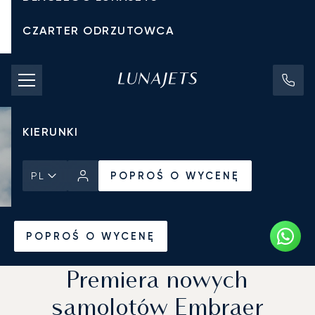
CZARTER ODRZUTOWCA
KOSZTY CZARTERU
PRYWATNE ODRZUTOWCE
KIERUNKI
POPROŚ O WYCENĘ
PL
Strona Główna
Wiadomości i Perspektywy
POPROŚ O WYCENĘ
Premiera nowych
samolotów Embraer