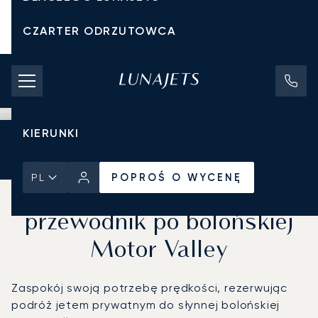
CZARTER ODRZUTOWCA
KOSZTY CZARTERU
PRYWATNE ODRZUTOWCE
KIERUNKI
Strona Główna
Wiadomości i Perspektywy
POPROŚ O WYCENĘ
POPROŚ O WYCENĘ
PL
Nasz kompletny
przewodnik po bolońskiej
Motor Valley
Zaspokój swoją potrzebę prędkości, rezerwując
podróż jetem prywatnym do słynnej bolońskiej