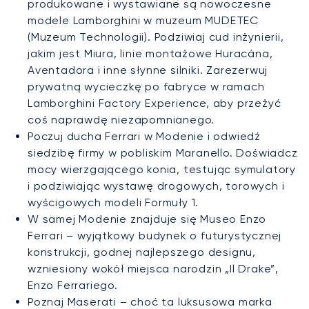
produkowane i wystawiane są nowoczesne
modele Lamborghini w muzeum MUDETEC
(Muzeum Technologii). Podziwiaj cud inżynierii,
jakim jest Miura, linie montażowe Huracána,
Aventadora i inne słynne silniki. Zarezerwuj
prywatną wycieczkę po fabryce w ramach
Lamborghini Factory Experience, aby przeżyć
coś naprawdę niezapomnianego.
Poczuj ducha Ferrari w Modenie i odwiedź
siedzibę firmy w pobliskim Maranello. Doświadcz
mocy wierzgającego konia, testując symulatory
i podziwiając wystawę drogowych, torowych i
wyścigowych modeli Formuły 1.
W samej Modenie znajduje się Museo Enzo
Ferrari – wyjątkowy budynek o futurystycznej
konstrukcji, godnej najlepszego designu,
wzniesiony wokół miejsca narodzin „Il Drake”,
Enzo Ferrariego.
Poznaj Maserati – choć ta luksusowa marka