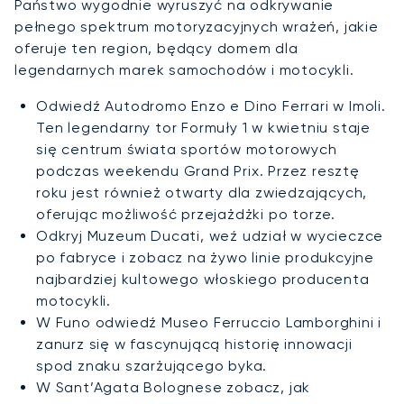
Państwo wygodnie wyruszyć na odkrywanie
pełnego spektrum motoryzacyjnych wrażeń, jakie
oferuje ten region, będący domem dla
legendarnych marek samochodów i motocykli.
Odwiedź Autodromo Enzo e Dino Ferrari w Imoli.
Ten legendarny tor Formuły 1 w kwietniu staje
się centrum świata sportów motorowych
podczas weekendu Grand Prix. Przez resztę
roku jest również otwarty dla zwiedzających,
oferując możliwość przejażdżki po torze.
Odkryj Muzeum Ducati, weź udział w wycieczce
po fabryce i zobacz na żywo linie produkcyjne
najbardziej kultowego włoskiego producenta
motocykli.
W Funo odwiedź Museo Ferruccio Lamborghini i
zanurz się w fascynującą historię innowacji
spod znaku szarżującego byka.
W Sant’Agata Bolognese zobacz, jak