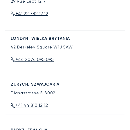
29 Rue Lect
1217
+41 22 782 12 12
LONDYN, WIELKA BRYTANIA
42 Berkeley Square
W1J 5AW
+44 2074 095 095
ZURYCH, SZWAJCARIA
Dianastrasse 5
8002
+41 44 810 12 12