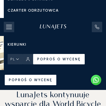
CZARTER ODRZUTOWCA
KOSZTY CZARTERU
PRYWATNE ODRZUTOWCE
KIERUNKI
POPROŚ O WYCENĘ
PL
Strona Główna
Wiadomości i Perspektywy
POPROŚ O WYCENĘ
LunaJets kontynuuje
wsparcie dla World Bicycle