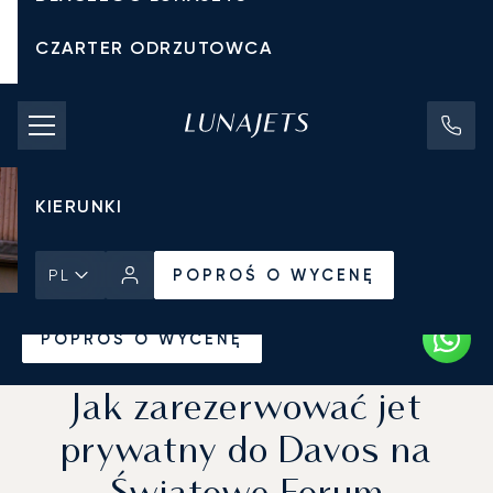
CZARTER ODRZUTOWCA
KOSZTY CZARTERU
PRYWATNE ODRZUTOWCE
KIERUNKI
POPROŚ O WYCENĘ
PL
Strona Główna
Wiadomości i Perspektywy
POPROŚ O WYCENĘ
Jak zarezerwować jet
prywatny do Davos na