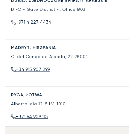
DUBAJ, ZJEDNOCZONE EMIRATY ARABSKIE
DIFC - Gate District 4, Office B03
+971 4 227 4434
MADRYT, HISZPANIA
C. del Conde de Aranda, 22
28001
+34 915 907 299
RYGA, ŁOTWA
Alberta iela 12-5
LV-1010
+371 64 909 115