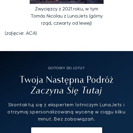
Zwycięzcy z 2021 roku, w tym
Tomás Nicolau z LunaJets (górny
rząd, czwarty od lewej)
(
zdjęcie: ACA
)
GOTOWY DO LOTU?
Twoja Następna Podróż
Zaczyna Się Tutaj
Skontaktuj się z ekspertem lotniczym LunaJets i
otrzymaj spersonalizowaną wycenę w ciągu kilku
minut. Bez zobowiązań.