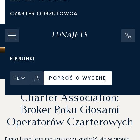
CZARTER ODRZUTOWCA
KOSZTY CZARTERU
PRYWATNE ODRZUTOWCE
KIERUNKI
Strona Główna
Wiadomości i Perspektywy
POPROŚ O WYCENĘ
POPROŚ O WYCENĘ
PL
Finalista nagrody Air
Charter Association:
Broker Roku Głosami
Operatorów Czarterowych
Firma LunaJets ma zaszczyt znaleźć się w gronie