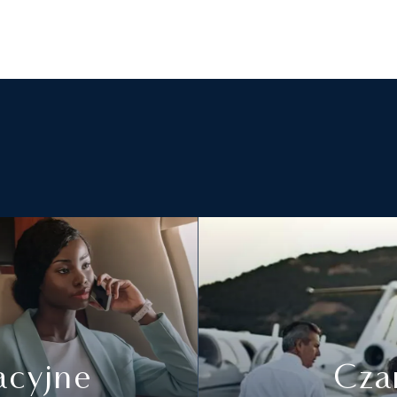
acyjne
Cza