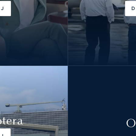
EJ
D
ptera
O
EJ