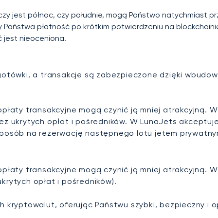
, czy jest północ, czy południe, mogą Państwo natychmiast pr
y Państwa płatność po krótkim potwierdzeniu na blockchain
 jest nieoceniona.
i gotówki, a transakcje są zabezpieczone dzięki wbu
 opłaty transakcyjne mogą czynić ją mniej atrakcyjną.
 bez ukrytych opłat i pośredników. W LunaJets akcept
 sposób na rezerwację następnego lotu jetem prywatny
 opłaty transakcyjne mogą czynić ją mniej atrakcyjną.
krytych opłat i pośredników).
kryptowalut, oferując Państwu szybki, bezpieczny i 