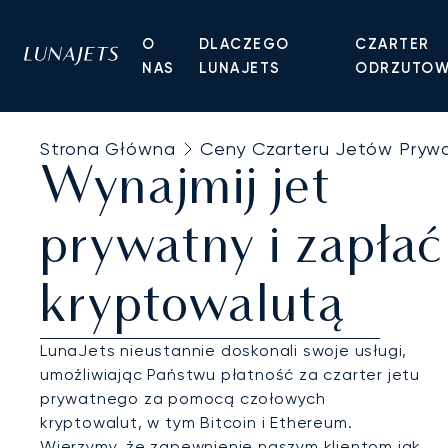
O
DLACZEGO
CZARTER
NAS
LUNAJETS
ODRZUTO
Strona Główna
Ceny Czarteru Jetów Pryw
Wynajmij jet
prywatny i zapłać
kryptowalutą
LunaJets nieustannie doskonali swoje usługi,
umożliwiając Państwu płatność za czarter jetu
prywatnego za pomocą czołowych
kryptowalut, w tym Bitcoin i Ethereum.
Wierzymy, że zapewnienie naszym klientom jak