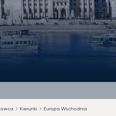
utowca
Kierunki
Europa Wschodnia