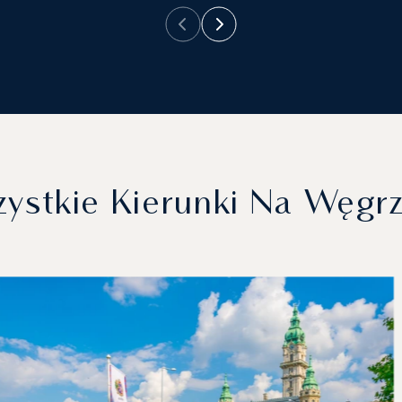
ystkie Kierunki Na Węgr