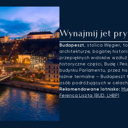
Wynajmij jet pr
Budapeszt
, stolica Węgier, t
architekturze, bogatej historii
przepięknych widoków wzdłuż 
historyczne części, Budę i Pe
budynku Parlamentu, przez his
łaźnie termalne – Budapeszt 
osób podróżujących w celach 
Rekomendowane lotnisko:
Mi
Ferenca Liszta (BUD, LHBP)