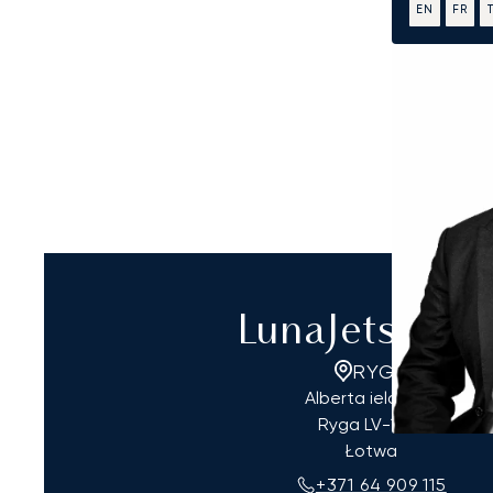
EN
FR
LunaJets Ryg
RYGA
Alberta iela 12-5
Ryga
LV-1010
Łotwa
+371 64 909 115