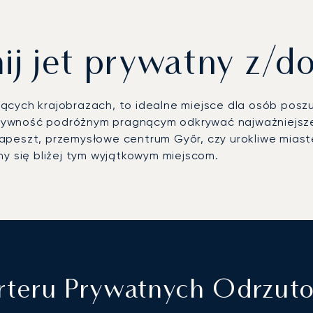
j jet prywatny z/d
ających krajobrazach, to idealne miejsce dla osób posz
tywność podróżnym pragnącym odkrywać najważniejsze 
apeszt, przemysłowe centrum Győr, czy urokliwe miast
my się bliżej tym wyjątkowym miejscom.
arteru Prywatnych Odrzu