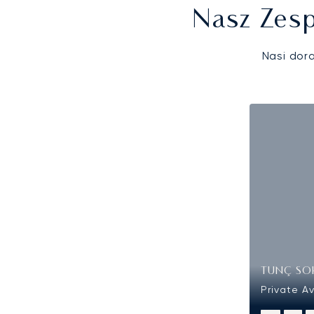
Nasz Zesp
Nasi dor
TUNÇ SO
Private Av