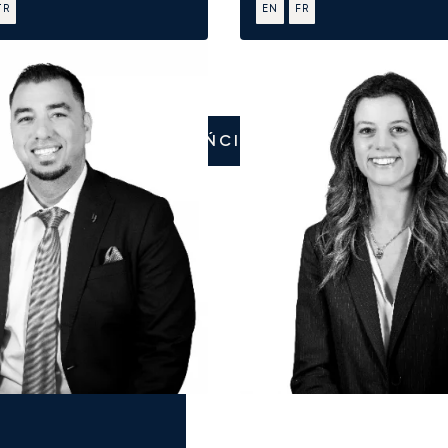
TR
EN
FR
ZADZWOŃCIE DO NAS
a