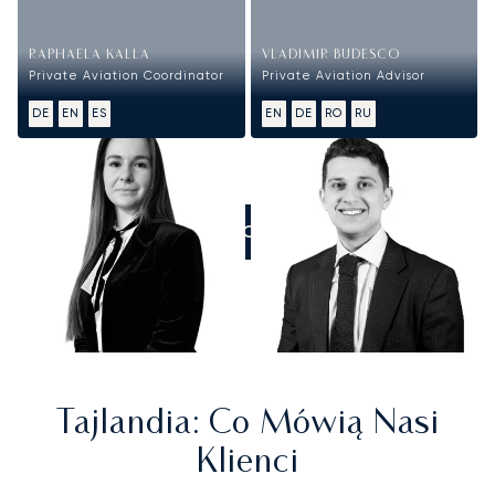
RAPHAELA KALLA
VLADIMIR BUDESCO
Private Aviation Coordinator
Private Aviation Advisor
DE
EN
ES
EN
DE
RO
RU
ZADZWOŃCIE DO NAS
Tajlandia
: Co Mówią Nasi
Klienci