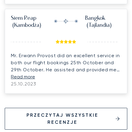
the circumstances.
Siem Reap
Bangkok
(Kambodża)
(Tajlandia)
Mr. Erwann Provost did an excellent service in
both our flight bookings 25th October and
29th October. He assisted and provided me
at the best he could. Hence, meeting our
Read more
company owner's high expectations. We will
25.10.2023
definitely use LunaJets again in our future
special flight requirements. Erwann is a
feather on your back.
PRZECZYTAJ WSZYSTKIE
RECENZJE