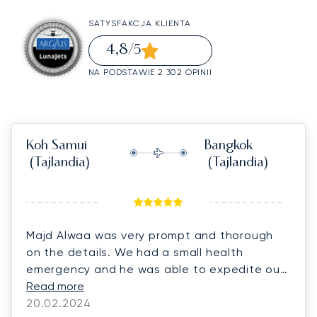
SATYSFAKCJA KLIENTA
4,8
/5
NA PODSTAWIE 2 302 OPINII
Koh Samui
Bangkok
(Tajlandia)
(Tajlandia)
Majd Alwaa was very prompt and thorough
on the details. We had a small health
emergency and he was able to expedite our
trip and then followed up at each step. It
Read more
was a pleasurable experience considering
20.02.2024