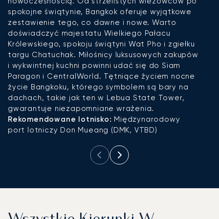
nowoczesnością. Od strzelistych wieżowców po
i 
spokojne świątynie, Bangkok oferuje wyjątkowe
b
zestawienie tego, co dawne i nowe. Warto
c
doświadczyć majestatu Wielkiego Pałacu
ż
Królewskiego, spokoju świątyni Wat Pho i zgiełku
P
targu Chatuchak. Miłośnicy luksusowych zakupów
P
i wykwintnej kuchni powinni udać się do Siam
s
Paragon i CentralWorld. Tętniące życiem nocne
s
życie Bangkoku, którego symbolem są bary na
B
dachach, takie jak ten w Lebua State Tower,
k
gwarantuje niezapomniane wrażenia.
R
Rekomendowane lotnisko:
Międzynarodowy
L
port lotniczy Don Mueang (DMK, VTBD)