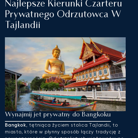
Najlepsze Kierunki Czarteru
Prywatnego Odrzutowca W
Tajlandii
Wynajmij jet prywatny do Bangkoku
W
Bangkok
, tętniąca życiem stolica Tajlandii, to
P
miasto, które w płynny sposób łączy tradycję z
z