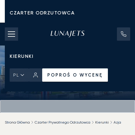
CZARTER ODRZUTOWCA
KOSZTY CZARTERU
PRYWATNE ODRZUTOWCE
KIERUNKI
POPROŚ O WYCENĘ
PL
Strona Główna
Czarter Prywatnego Odrzutowca
Kierunki
Azja