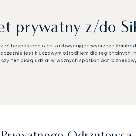
et prywatny z/do Si
dotrzeć bezpośrednio na zachwycające wybrzeże Kambod
nocześnie jest kluczowym ośrodkiem dla regionalnych in
czy też biorą udział w ważnych spotkaniach biznesow
 harmonogramu, oferując całkowitą elastyczność podr
teringu i udogodnieniach wybranych specjalnie dla Pa
priorytetem. Jako pierwszy europejski broker czarte
eryfikowane. Dzięki temu czarter prywatnego odrzutowc
, co zapewnia Państwu pełen spokój ducha.