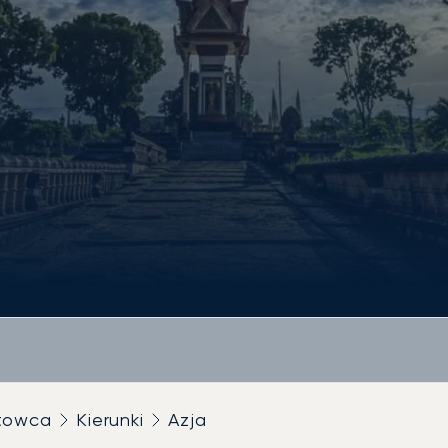
utowca
Kierunki
Azja