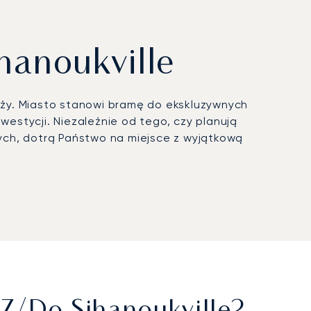
hanoukville
ży. Miasto stanowi bramę do ekskluzywnych
westycji. Niezależnie od tego, czy planują
ych, dotrą Państwo na miejsce z wyjątkową
óży. W zaciszu prywatnej kabiny mogą Państwo
ństwa.
rowy z certyfikatem ARGUS, nasze zaangażowanie
a do Sihanoukville jest realizowany zgodnie z