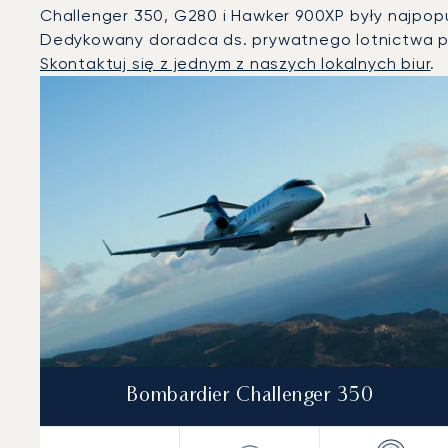
Challenger 350, G280 i Hawker 900XP były najpopu
Dedykowany doradca ds. prywatnego lotnictwa p
Skontaktuj się z jednym z naszych lokalnych biur
.
Sihanoukville : 3 najpopularniejsze modele statków pow
Zdjęcie samolotu
Model samolotu
Miejsca
Prędkość (km/h)
Prędkość (węzły)
Zasięg (km)
Zasięg (NM)
Bombardier Challenger 350