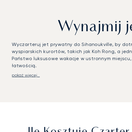
Wynajmij j
Wyczarteruj jet prywatny do Sihanoukville, by 
wyspiarskich kurortów, takich jak Koh Rong, a jed
Państwo luksusowe wakacje w ustronnym miejscu, 
łatwością.
pokaż więcej...
Nasze usługi są w pełni dostosowane do Państwa
pracować lub zrelaksować się przy wykwintnym ca
Państwa bezpieczeństwo jest naszym najwyższym 
w doskonałość operacyjną zostało niezależnie zw
najwyższymi branżowymi normami bezpieczeństwa