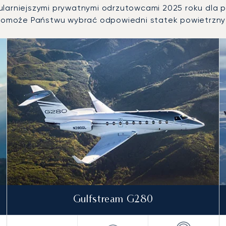
larniejszymi prywatnymi odrzutowcami 2025 roku dla pr
omoże Państwu wybrać odpowiedni statek powietrzny 
ietrznych według liczby operacji lotniczych w 2025 roku
Gulfstream G280