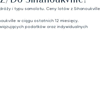
Z/do Sihanoukville?
dróży i typu samolotu. Ceny lotów z Sihanoukville
ukville w ciągu ostatnich 12 miesięcy.
wiązujących podatków oraz indywidualnych