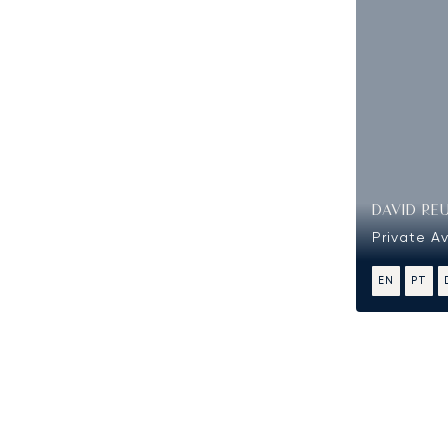
DAVID RE
Private Av
EN
PT