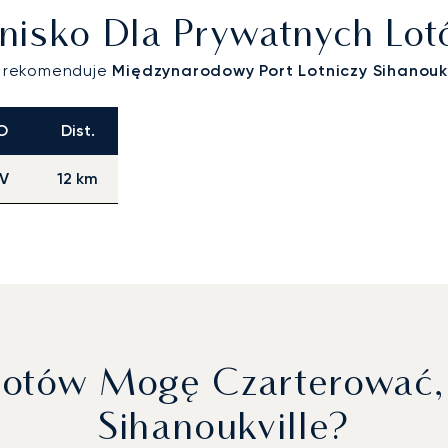
otnisko Dla Prywatnych Lo
o rekomenduje
Międzynarodowy Port Lotniczy Sihanoukv
O
Dist.
V
12 km
lotów Mogę Czarterować,
Sihanoukville?