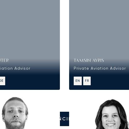
UTER
TAMSIN AYRIS
iation Advisor
Private Aviation Advisor
DE
EN
FR
ZADZWOŃCIE DO NAS