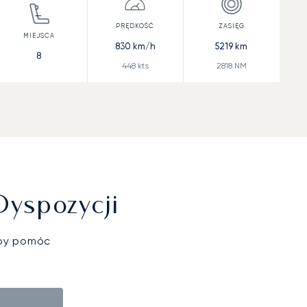
830
km/h
5219
km
8
448
kts
2818
NM
Dyspozycji
aby pomóc