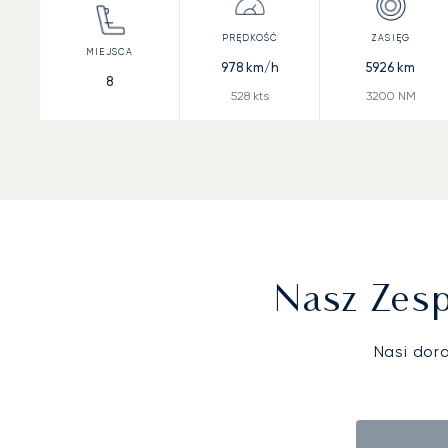
978
km/h
5926
km
8
528
kts
3200
NM
Nasz Zesp
Nasi dor