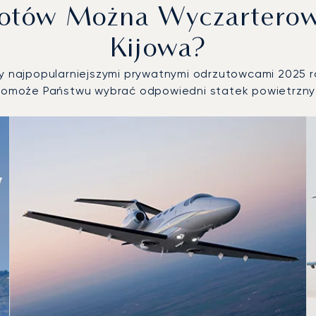
lotów Można Wyczarterow
Kijowa?
ły najpopularniejszymi prywatnymi odrzutowcami 2025 ro
omoże Państwu wybrać odpowiedni statek powietrzny 
h według liczby operacji lotniczych w 2025 roku