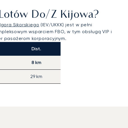
h Lotów Do/z Kijowa?
Igora Sikorskiego
(IEV/UKKK) jest w pełni
mpleksowym wsparciem FBO, w tym obsługą VIP i
er pasażerom korporacyjnym.
Dist.
8 km
29 km