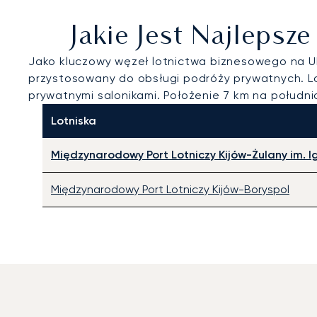
Jakie Jest Najlepsz
Jako kluczowy węzeł lotnictwa biznesowego na U
przystosowany do obsługi podróży prywatnych. L
prywatnymi salonikami. Położenie 7 km na połudn
Lotniska
Międzynarodowy Port Lotniczy Kijów-Żulany im. I
Międzynarodowy Port Lotniczy Kijów-Boryspol