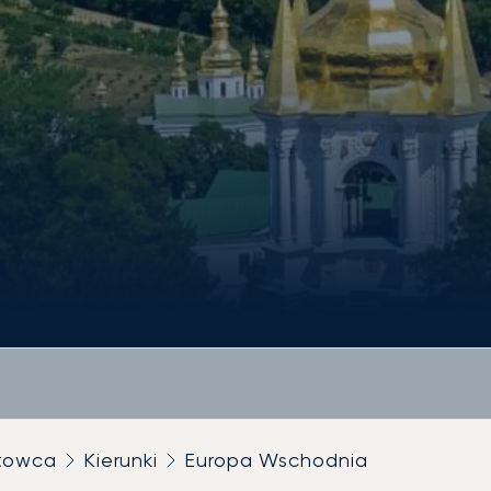
utowca
Kierunki
Europa Wschodnia