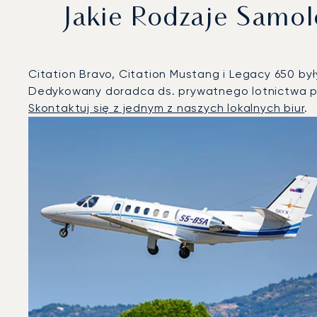
Jakie Rodzaje Samo
Citation Bravo, Citation Mustang i Legacy 650 by
Dedykowany doradca ds. prywatnego lotnictwa p
Skontaktuj się z jednym z naszych lokalnych biur
.
Kijów : 3 najpopularniejsze modele statków powietrznyc
Zdjęcie samolotu
Model samolotu
Miejsca
Prędkość (km/h)
Prędkość (węzły)
Zasięg (km)
Zasięg (NM)