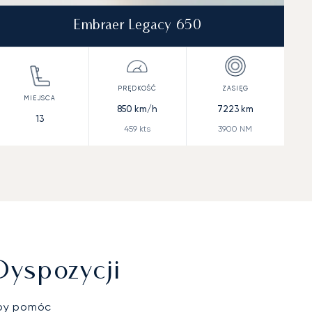
Embraer Legacy 650
850
km/h
7223
km
13
459
kts
3900
NM
Dyspozycji
aby pomóc