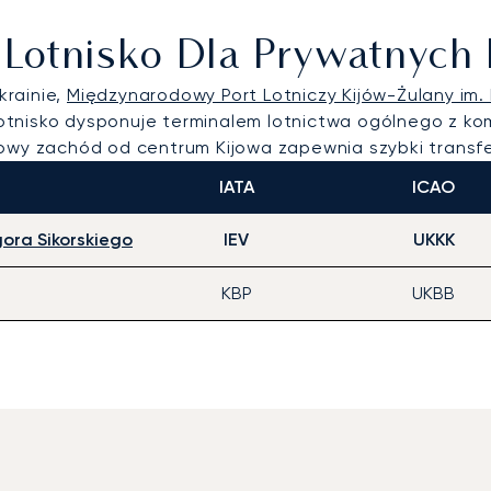
e Lotnisko Dla Prywatnyc
krainie,
Międzynarodowy Port Lotniczy Kijów-Żulany im. 
otnisko dysponuje terminalem lotnictwa ogólnego z ko
iowy zachód od centrum Kijowa zapewnia szybki transf
IATA
ICAO
gora Sikorskiego
IEV
UKKK
KBP
UKBB