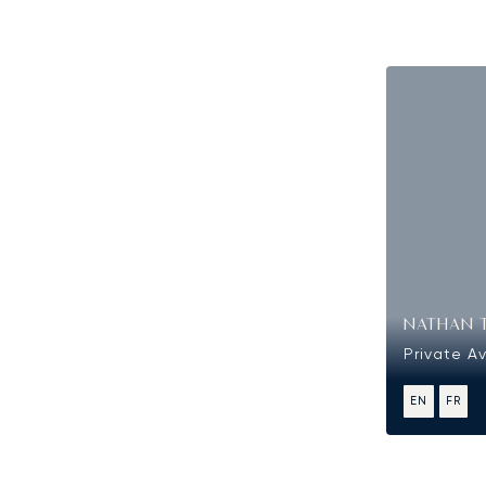
NATHAN 
Private Av
EN
FR