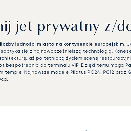
j jet prywatny z/d
liczby ludności miasto na kontynencie europejskim
. 
a spotyka się z najnowocześniejszą technologią. Kones
rchitekturę, aż po tętniącą życiem scenę restauracyj
ylot bezpośrednio do terminalu VIP. Dzięki temu mogą 
snym tempie. Najnowsze modele
Pilatus PC24
,
PC12
oraz
G
wca.