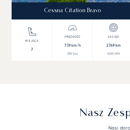
Cessna Citation Bravo
739
km/h
2769
km
7
399
kts
1495
NM
Nasz Zesp
Nasi dor