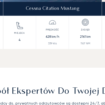
Cessna Citation Mustang
628
km/h
2161
km
4
339
kts
1167
NM
ół Ekspertów Do Twojej 
adcy ds. prywatnych odrzutowców są dostępni 24/7, 