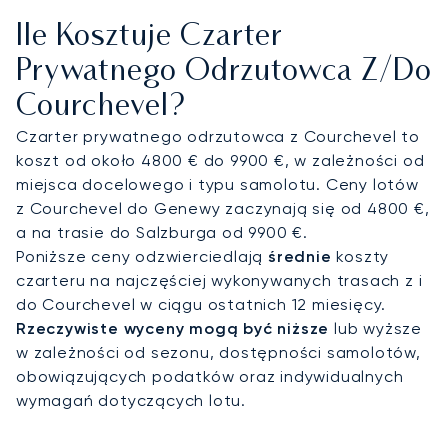
luksusowej kabinie, mogą Państwo zabrać ze
Ile Kosztuje Czarter
sobą sprzęt narciarski, niemal bez ograniczeń
co do jego wielkości
. Cały samolot jest do
Prywatnego Odrzutowca Z/do
Państwa dyspozycji, dzięki czemu po przylocie do
Courchevel?
Courchevel są Państwo od razu gotowi, by ruszyć
na stok.
Czarter prywatnego odrzutowca z Courchevel to
koszt od około 4800 € do 9900 €, w zależności od
Nasze globalne doświadczenie obejmuje
miejsca docelowego i typu samolotu. Ceny lotów
organizację lotów na wymagające lotniska o
z Courchevel do Genewy zaczynają się od 4800 €,
skomplikowanym podejściu do lądowania
. Ta
a na trasie do Salzburga od 9900 €.
specjalistyczna wiedza gwarantuje Państwu
Poniższe ceny odzwierciedlają
średnie
koszty
całkowity spokój ducha. Z absolutną precyzją
czarteru na najczęściej wykonywanych trasach z i
zarządzamy Państwa podróżą do wysoko
do Courchevel w ciągu ostatnich 12 miesięcy.
położonego kurortu Courchevel, zapewniając
Rzeczywiste wyceny mogą być niższe
lub wyższe
przylot w atmosferze komfortu i pewności, tuż
w zależności od sezonu, dostępności samolotów,
przed wyruszeniem na stoki.
obowiązujących podatków oraz indywidualnych
wymagań dotyczących lotu.