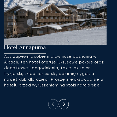
Hotel Annapurna
H
Aby zapewnić sobie malownicze doznania w
T
Alpach, ten
hotel
oferuje luksusowe pokoje oraz
ni
dodatkowe udogodnienia, takie jak salon
n
fryzjerski, sklep narciarski, palarnię cygar, a
lu
nawet klub dla dzieci. Proszę zrelaksować się w
p
hotelu przed wyruszeniem na stoki narciarskie.
s
d