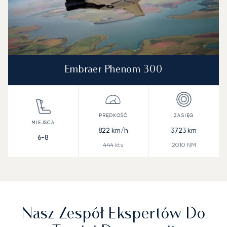
Embraer Phenom 300
822
km/h
3723
km
6-8
444
kts
2010
NM
Nasz Zespół Ekspertów Do