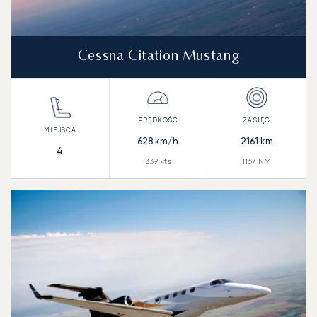
Cessna Citation Mustang
628
km/h
2161
km
4
339
kts
1167
NM