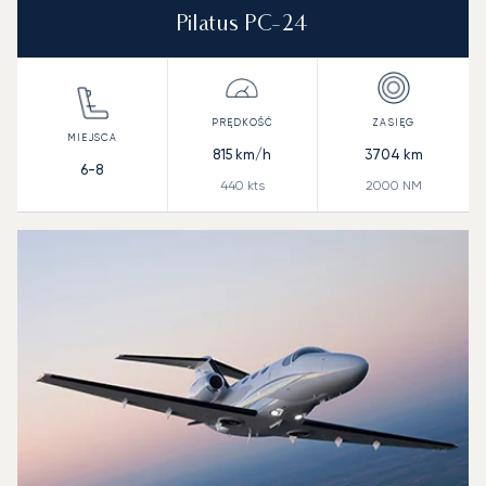
Pilatus PC-24
815
km/h
3704
km
6-8
440
kts
2000
NM