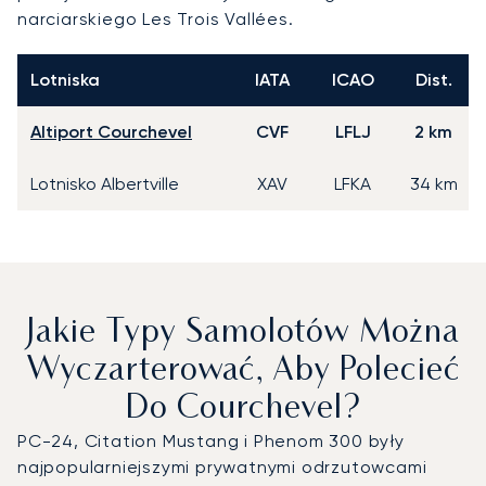
narciarskiego Les Trois Vallées.
Lotniska
IATA
ICAO
Dist.
Altiport Courchevel
CVF
LFLJ
2 km
Lotnisko Albertville
XAV
LFKA
34 km
Jakie Typy Samolotów Można
Wyczarterować, Aby Polecieć
Do Courchevel?
PC-24, Citation Mustang i Phenom 300 były
najpopularniejszymi prywatnymi odrzutowcami