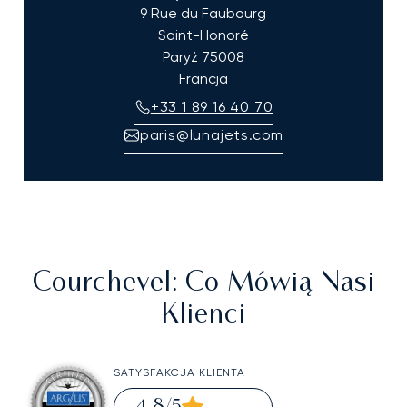
9 Rue du Faubourg
Saint-Honoré
Paryż
75008
Francja
+33 1 89 16 40 70
paris@lunajets.com
Courchevel
: Co Mówią Nasi
Klienci
SATYSFAKCJA KLIENTA
4,8