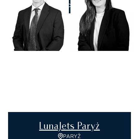
ZADZWOŃCIE DO NAS
LunaJets Paryż
PARYŻ