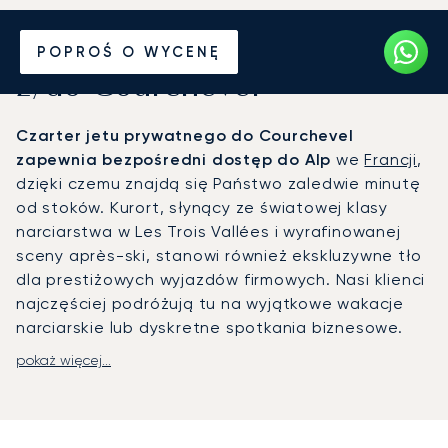
Wynajmij jet prywatny
POPROŚ O WYCENĘ
z/do Courchevel
Czarter jetu prywatnego do Courchevel
zapewnia bezpośredni dostęp do Alp
we
Francji
,
dzięki czemu znajdą się Państwo zaledwie minutę
od stoków. Kurort, słynący ze światowej klasy
narciarstwa w Les Trois Vallées i wyrafinowanej
sceny après-ski, stanowi również ekskluzywne tło
dla prestiżowych wyjazdów firmowych. Nasi klienci
najczęściej podróżują tu na wyjątkowe wakacje
narciarskie lub dyskretne spotkania biznesowe.
pokaż więcej...
Z LunaJets Państwa podróż jest w pełni
dostosowana do indywidualnych potrzeb – od
harmonogramu lotu po doświadczenia na
pokładzie. Ciesząc się
całkowitą prywatnością w