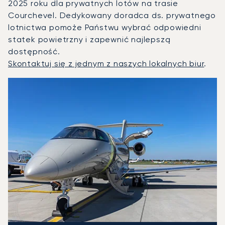
2025 roku dla prywatnych lotów na trasie
Courchevel. Dedykowany doradca ds. prywatnego
lotnictwa pomoże Państwu wybrać odpowiedni
statek powietrzny i zapewnić najlepszą
dostępność.
Skontaktuj się z jednym z naszych lokalnych biur
.
Courchevel : 3 najpopularniejsze modele statków powietrz
Zdjęcie samolotu
Model samolotu
Miejsca
Prędkość (km/h)
Prędkość (węzły)
Zasięg (km)
Zasięg (NM)