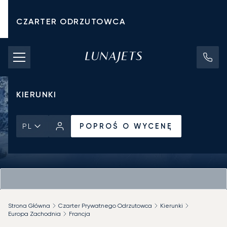
CZARTER ODRZUTOWCA
KOSZTY CZARTERU
PRYWATNE ODRZUTOWCE
KIERUNKI
POPROŚ O WYCENĘ
PL
Strona Główna
Czarter Prywatnego Odrzutowca
Kierunki
Europa Zachodnia
Francja