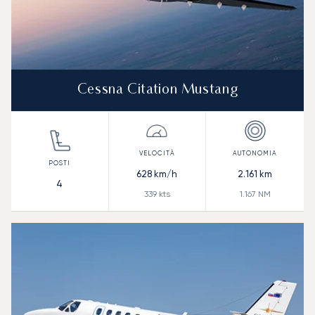
Cessna Citation Mustang
628
km/h
2.161
km
4
339
kts
1.167
NM