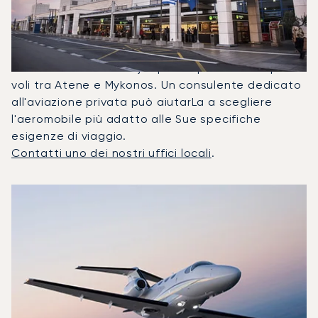
Frequentemente Tra Mykonos
E Atene?
Nel 2025, il Citation Mustang, il Citation Bravo e il
PC-12 NG sono stati i jet privati più utilizzati per i
voli tra Atene e Mykonos. Un consulente dedicato
all'aviazione privata può aiutarLa a scegliere
l'aeromobile più adatto alle Sue specifiche
esigenze di viaggio.
Contatti uno dei nostri uffici locali
.
I 3 modelli di aeromobile più utilizzati per numero di movi
Foto dell'aeromobile
Modello di aeromobile
Posti
Velocità (km/h)
Velocità (nodi)
Autonomia (
Autonomia (NM)