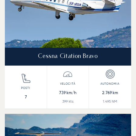
Cessna Citation Bravo
739
km/h
2.769
km
7
399
kts
1.495
NM