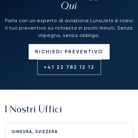
Qui
us. Please convey my special appreciation
for Julia and your team ... This is the kind of
handling makes me feel like coming back to
Parla con un esperto di aviazione LunaJets e ricevi
Luna jets As you folks have excellent caring
il tuo preventivo su richiesta in pochi minuti. Senza
service. Very best regards
impegno, senza obbligo.
RICHIEDI PREVENTIVO
+41 22 782 12 12
I Nostri Uffici
GINEVRA, SVIZZERA