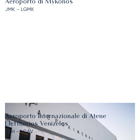
Aeroporto di Mykonos
JMK - LGMK
Aeroporto Internazionale di Atene
Eleftherios Venizelos
ATH - LGAV