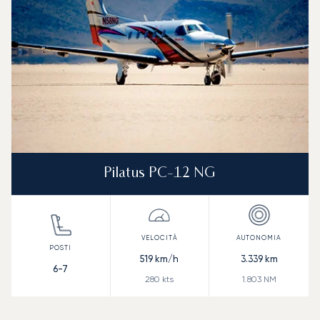
Pilatus PC-12 NG
519
km/h
3.339
km
6-7
280
kts
1.803
NM