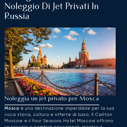
Noleggio Di Jet Privati In
Russia
Noleggia un jet privato per Mosca
N
P
Mosca
è una destinazione imperdibile per la sua
ricca storia, cultura e offerte di lusso. Il Carlton
S
Moscow e il Four Seasons Hotel Moscow offrono
c
un servizio e comfort eccezionali, mentre il