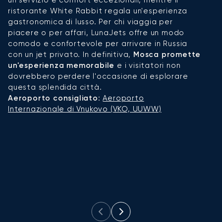
de
ristorante White Rabbit regala un'esperienza
ci
gastronomica di lusso. Per chi viaggia per
so
piacere o per affari, LunaJets offre un modo
mi
comodo e confortevole per arrivare in Russia
S
con un jet privato. In definitiva,
Mosca promette
os
un'esperienza memorabile
e i visitatori non
ec
dovrebbero perdere l'occasione di esplorare
u
questa splendida città.
vi
Aeroporto consigliato
:
Aeroporto
s
Internazionale di Vnukovo (VKO, UUWW)
mo
t
un
i
u
c
c
Ae