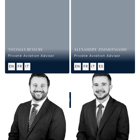
THOMAS BESSON
ALEXANDRE ZIMMERMANN
Private Aviation Advisor
Private Aviation Advisor
EN
FR
IT
EN
FR
IT
ES
CHIAMATECI