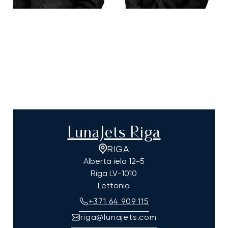
LunaJets Riga
RIGA
Alberta iela 12-5
Riga
LV-1010
Lettonia
+371 64 909 115
riga@lunajets.com