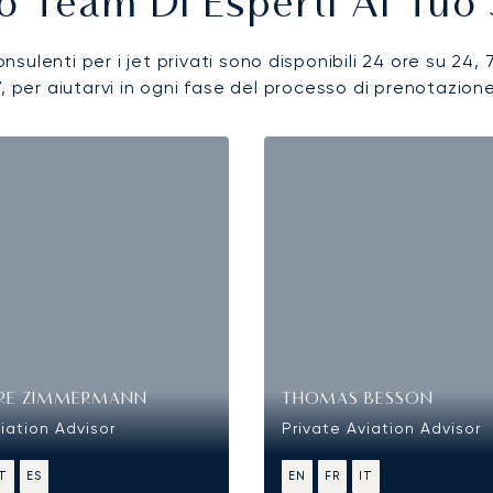
ro Team Di Esperti Al Tuo 
onsulenti per i jet privati sono disponibili 24 ore su 24, 
7, per aiutarvi in ogni fase del processo di prenotazione
RE ZIMMERMANN
THOMAS BESSON
iation Advisor
Private Aviation Advisor
IT
ES
EN
FR
IT