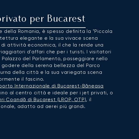
privato per Bucarest
e della Romania, è spesso definita la "Piccola
chitettura elegante e la sua vivace scena
o di attività economica, il che la rende una
aggiatori d'affari che per i turisti. I visitatori
e Palazzo del Parlamento, passeggiare nello
 e godere della serena bellezza del Parco
turna della città e la sua variegata scena
ormente il fascino.
porto Internazionale di Bucarest-Băneasa
icino al centro città e ideale per i jet privati, o
nri Coandă di Bucarest (LROP, OTP)
, il
ionale, adatto ad aerei più grandi.