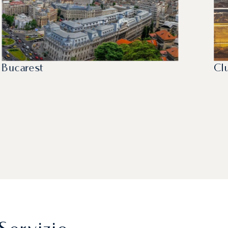
Bucarest
Cl