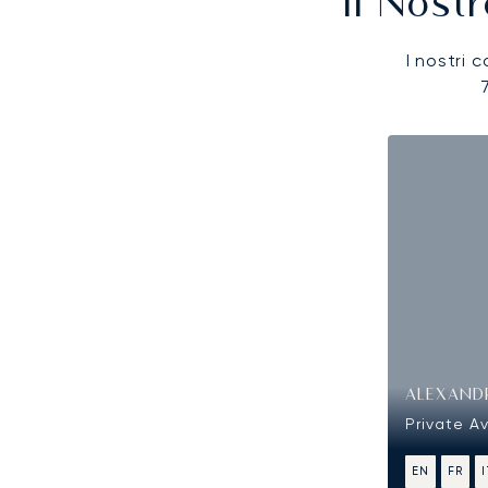
Il Nost
I nostri c
ALEXAND
Private Av
EN
FR