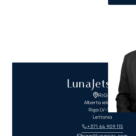
LunaJets Rig
RIGA
Alberta iela 12-5
Riga
LV-1010
Lettonia
+371 64 909 115
riga@lunajets.com