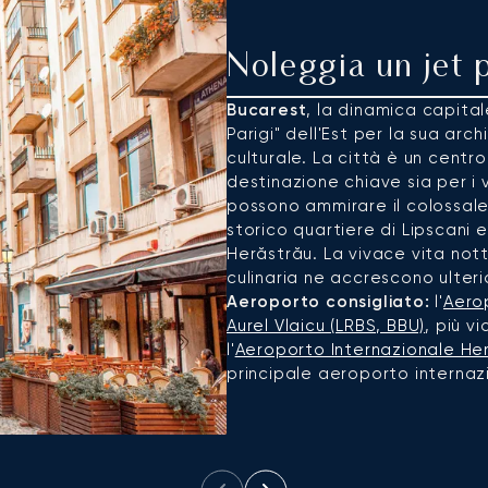
Noleggia un jet 
Bucarest
, la dinamica capital
Parigi" dell'Est per la sua ar
culturale. La città è un centr
destinazione chiave sia per i vi
possono ammirare il colossal
storico quartiere di Lipscani
Herăstrău. La vivace vita not
culinaria ne accrescono ulteri
Aeroporto consigliato:
l'
Aero
Aurel Vlaicu (LRBS, BBU)
, più v
l'
Aeroporto Internazionale He
principale aeroporto internaz